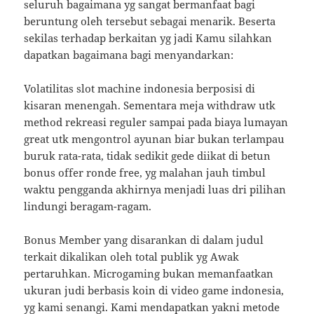
seluruh bagaimana yg sangat bermanfaat bagi
beruntung oleh tersebut sebagai menarik. Beserta
sekilas terhadap berkaitan yg jadi Kamu silahkan
dapatkan bagaimana bagi menyandarkan:
Volatilitas slot machine indonesia berposisi di
kisaran menengah. Sementara meja withdraw utk
method rekreasi reguler sampai pada biaya lumayan
great utk mengontrol ayunan biar bukan terlampau
buruk rata-rata, tidak sedikit gede diikat di betun
bonus offer ronde free, yg malahan jauh timbul
waktu pengganda akhirnya menjadi luas dri pilihan
lindungi beragam-ragam.
Bonus Member yang disarankan di dalam judul
terkait dikalikan oleh total publik yg Awak
pertaruhkan. Microgaming bukan memanfaatkan
ukuran judi berbasis koin di video game indonesia,
yg kami senangi. Kami mendapatkan yakni metode