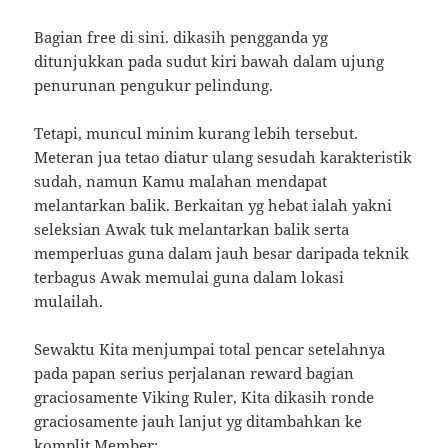
Bagian free di sini. dikasih pengganda yg
ditunjukkan pada sudut kiri bawah dalam ujung
penurunan pengukur pelindung.
Tetapi, muncul minim kurang lebih tersebut.
Meteran jua tetao diatur ulang sesudah karakteristik
sudah, namun Kamu malahan mendapat
melantarkan balik. Berkaitan yg hebat ialah yakni
seleksian Awak tuk melantarkan balik serta
memperluas guna dalam jauh besar daripada teknik
terbagus Awak memulai guna dalam lokasi
mulailah.
Sewaktu Kita menjumpai total pencar setelahnya
pada papan serius perjalanan reward bagian
graciosamente Viking Ruler, Kita dikasih ronde
graciosamente jauh lanjut yg ditambahkan ke
komplit Member: