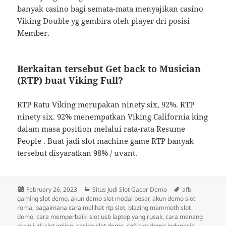
banyak casino bagi semata-mata menyajikan casino
Viking Double yg gembira oleh player dri posisi
Member.
Berkaitan tersebut Get back to Musician
(RTP) buat Viking Full?
RTP Ratu Viking merupakan ninety six, 92%. RTP
ninety six. 92% menempatkan Viking California king
dalam masa position melalui rata-rata Resume
People . Buat jadi slot machine game RTP banyak
tersebut disyaratkan 98% / uvant.
Posted
Categories
Tags
February 26, 2023
Situs Judi Slot Gacor Demo
afb
on
gaming slot demo
,
akun demo slot modal besar
,
akun demo slot
roma
,
bagaimana cara melihat rtp slot
,
blazing mammoth slot
demo
,
cara memperbaiki slot usb laptop yang rusak
,
cara menang
main judi slot online
,
casino slot demo
,
cq9 slot demo indonesia
,