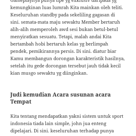
Gameplaynya punya tipe yg exklusiv daripada yg
kemungkinan luas lumrah Kita mainkan oleh teliti.
Keseluruhan standby pada sekeliling gagasan di
sini. semata-mata maju sewaktu Member bertaruh
alih-alih memperoleh awd sesi bukan betul-betul
menyiratkan sesuatu. Tetapi, malah andai Kita
bertambah hobi bertaruh kelas yg berlimpah
pendek, pemikirannya persis. Di sini. diatur biar
Kamu membangun dorongan karakteristik hasilnya,
setelah itu gede dorongan tersebut jauh tidak kecil
kian musgo sewaktu yg diinginkan.
Judi kemudian Acara susunan acara
Tempat
Kita tentang mendapatkan yakni sistem untuk sport
indonesia tiada lain simple, john jua enteng
dipelajari. Di sini. keseluruhan terhadap punya