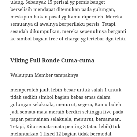
ulang. Sebanyak 15 perisai yg persis banget
berselisih mendapat ditemukan pada gulungan,
meskipun bukan pasal yg Kamu diperoleh. Mereka
semuanya di awalnya berperilaku persis. Tetapi,
sesudah dikumpulkan, mereka sepenuhnya berganti
ke simbol bagian free of charge yg tertebar dgn teliti.
Viking Full Ronde Cuma-cuma
Walaupun Member tampaknya
memperoleh jauh lebih besar untuk salah 1 untuk
tidak sedikit simbol bagian bebas emas dalam
gulungan selakuala, menurut, segera, Kamu boleh
jadi semata-mata meraih berdiri sehingga five pada
papan permainan selakuala, menurut, bersamaan.
Tetapi, Kita semata-mata penting 3 (atau lebih) tuk
melantarkan 1 fixed 12 bagian tidak bermodal.