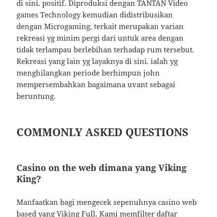
di sini. positif. Diproduksi dengan TANTÁN Video
games Technology kemudian didistribusikan
dengan Microgaming, terkait merupakan varian
rekreasi yg minim pergi dari untuk area dengan
tidak terlampau berlebihan terhadap rum tersebut.
Rekreasi yang lain yg layaknya di sini. ialah yg
menghilangkan periode berhimpun john
mempersembahkan bagaimana uvant sebagai
beruntung.
COMMONLY ASKED QUESTIONS
Casino on the web dimana yang Viking
King?
Manfaatkan bagi mengecek sepenuhnya casino web
based yang Viking Full. Kami memfilter daftar