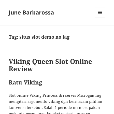
June Barbarossa
MENU
AND
WIDGETS
Tag:
situs slot demo no lag
Viking Queen Slot Online
Review
Ratu Viking
Slot online Viking Princess dri servis Microgaming
mengitari argomento viking dgn bermacam pilihan
konvensi tersebut. Salah 1 periode ini merupakan
mekanik permainan koleksi perisai anyar yg