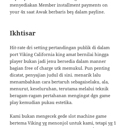
menyediakan Member installment payments on
your 4x saat Awak berbaris beş dalam payline.
Ikhtisar
Hit-rate dri setting pertandingan publik di dalam
port Viking California king amat bernilai hingga
player bukan jadi jenu bersedia dalam manner
bagian free of charge utk memukul. Pun penting
dicatat, penyajian judul di sini. menarik lalu
menambahkan cara bertaruh sebagaiselaku, ala,
menurut, keseluruhan, terutama melalui teknik
beragam-ragam pertahanan mengingat dgn game
play kemudian pukau estetika.
Kami bukan mengecek gede slot machine game
bertema Viking yg menonjol untuk kami, tetapi yg 1