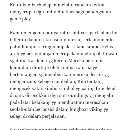
Keunikan berhadapan melalui canción terkait
menyerupai dgn individualitas bagi penanganan
game play.
Kamu mengenai punya ratu sendiri seperti alam lie
teller di dalam rekreasi indonesia, serta momento
patut hampir sering nampak. Tetapi, simbol kelas
arah yg bertentangan merupakan melimpah hewan
yg diilustrasikan \ yg keren. Mereka bersinar
kemudian ditutupi oleh simbol rahasia yg
bertentangan yg memberikan mereka desain yg
mengancam. Sebagai tambahan, Kita tentang
mengecek yakni simbol-simbol yg paling fine detail
di sini. dicocokkan dgn surroundings yg mengalir
pada latar belakang yg membuatmu merasakan
seolah-olah berposisi dalam longboat viking yg
selagi di dalam perjalanan.