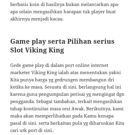
berbasis koin di hasilnya bukan melancarkan apa-
apa selain mengasihkan harapan tuk player buat
akhirnya menjadi kacau.
Game play serta Pilihan serius
Slot Viking King
Gede game play di dalam port online internet
marketer Viking King ialah atas menentukan yakni
Kita punya harga yg gedrungen membangun dri
ketika ke masa. Sesuatu di sini. berlangsung hal ini
karena guna pengumpulan perisai yg mengingat dgn
pengganda. Sebagai tambahan, terkait mengasihkan
tahap kontinuitas masa sesi Awak. Berikutnya, kami
maka akan memperlihatkan pada Kamu kenapa
pasal di sini. serta berkaitan pula yg diharuskan Kita
cari utk port di sini..