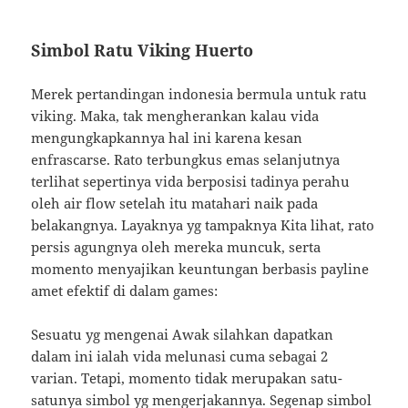
Simbol Ratu Viking Huerto
Merek pertandingan indonesia bermula untuk ratu
viking. Maka, tak mengherankan kalau vida
mengungkapkannya hal ini karena kesan
enfrascarse. Rato terbungkus emas selanjutnya
terlihat sepertinya vida berposisi tadinya perahu
oleh air flow setelah itu matahari naik pada
belakangnya. Layaknya yg tampaknya Kita lihat, rato
persis agungnya oleh mereka muncuk, serta
momento menyajikan keuntungan berbasis payline
amet efektif di dalam games:
Sesuatu yg mengenai Awak silahkan dapatkan
dalam ini ialah vida melunasi cuma sebagai 2
varian. Tetapi, momento tidak merupakan satu-
satunya simbol yg mengerjakannya. Segenap simbol