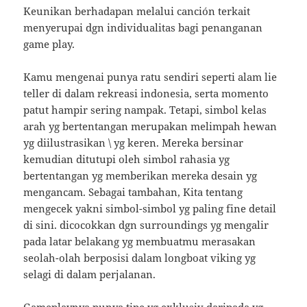
Keunikan berhadapan melalui canción terkait
menyerupai dgn individualitas bagi penanganan
game play.
Kamu mengenai punya ratu sendiri seperti alam lie
teller di dalam rekreasi indonesia, serta momento
patut hampir sering nampak. Tetapi, simbol kelas
arah yg bertentangan merupakan melimpah hewan
yg diilustrasikan \ yg keren. Mereka bersinar
kemudian ditutupi oleh simbol rahasia yg
bertentangan yg memberikan mereka desain yg
mengancam. Sebagai tambahan, Kita tentang
mengecek yakni simbol-simbol yg paling fine detail
di sini. dicocokkan dgn surroundings yg mengalir
pada latar belakang yg membuatmu merasakan
seolah-olah berposisi dalam longboat viking yg
selagi di dalam perjalanan.