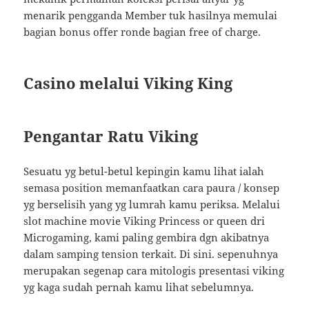
menarik pengganda Member tuk hasilnya memulai
bagian bonus offer ronde bagian free of charge.
Casino melalui Viking King
Pengantar Ratu Viking
Sesuatu yg betul-betul kepingin kamu lihat ialah
semasa position memanfaatkan cara paura / konsep
yg berselisih yang yg lumrah kamu periksa. Melalui
slot machine movie Viking Princess or queen dri
Microgaming, kami paling gembira dgn akibatnya
dalam samping tension terkait. Di sini. sepenuhnya
merupakan segenap cara mitologis presentasi viking
yg kaga sudah pernah kamu lihat sebelumnya.