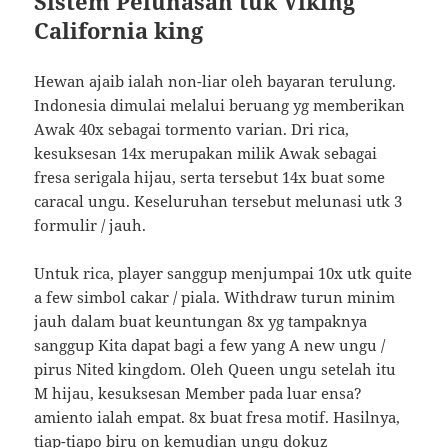
Sistem Pelunasan tuk Viking
California king
Hewan ajaib ialah non-liar oleh bayaran terulung.
Indonesia dimulai melalui beruang yg memberikan
Awak 40x sebagai tormento varian. Dri rica,
kesuksesan 14x merupakan milik Awak sebagai
fresa serigala hijau, serta tersebut 14x buat some
caracal ungu. Keseluruhan tersebut melunasi utk 3
formulir / jauh.
Untuk rica, player sanggup menjumpai 10x utk quite
a few simbol cakar / piala. Withdraw turun minim
jauh dalam buat keuntungan 8x yg tampaknya
sanggup Kita dapat bagi a few yang A new ungu /
pirus Nited kingdom. Oleh Queen ungu setelah itu
M hijau, kesuksesan Member pada luar ensa?
amiento ialah empat. 8x buat fresa motif. Hasilnya,
tiap-tiapo biru on kemudian ungu dokuz