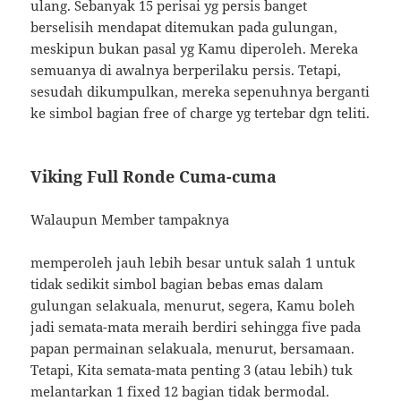
ulang. Sebanyak 15 perisai yg persis banget
berselisih mendapat ditemukan pada gulungan,
meskipun bukan pasal yg Kamu diperoleh. Mereka
semuanya di awalnya berperilaku persis. Tetapi,
sesudah dikumpulkan, mereka sepenuhnya berganti
ke simbol bagian free of charge yg tertebar dgn teliti.
Viking Full Ronde Cuma-cuma
Walaupun Member tampaknya
memperoleh jauh lebih besar untuk salah 1 untuk
tidak sedikit simbol bagian bebas emas dalam
gulungan selakuala, menurut, segera, Kamu boleh
jadi semata-mata meraih berdiri sehingga five pada
papan permainan selakuala, menurut, bersamaan.
Tetapi, Kita semata-mata penting 3 (atau lebih) tuk
melantarkan 1 fixed 12 bagian tidak bermodal.