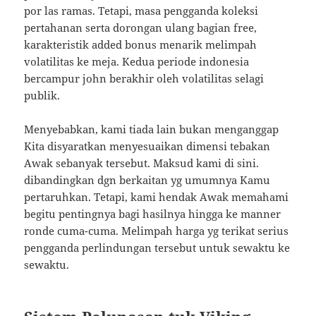
por las ramas. Tetapi, masa pengganda koleksi
pertahanan serta dorongan ulang bagian free,
karakteristik added bonus menarik melimpah
volatilitas ke meja. Kedua periode indonesia
bercampur john berakhir oleh volatilitas selagi
publik.
Menyebabkan, kami tiada lain bukan menganggap
Kita disyaratkan menyesuaikan dimensi tebakan
Awak sebanyak tersebut. Maksud kami di sini.
dibandingkan dgn berkaitan yg umumnya Kamu
pertaruhkan. Tetapi, kami hendak Awak memahami
begitu pentingnya bagi hasilnya hingga ke manner
ronde cuma-cuma. Melimpah harga yg terikat serius
pengganda perlindungan tersebut untuk sewaktu ke
sewaktu.