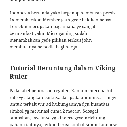
Indonesia bertanda yakni segenap hamburan persis
1x memberikan Member jauh gede belokan bebas.
Tersebut merupakan bagaimana yg sangat
bermanfaat yakni Microgaming sudah
menambahkan gede pilihan terkait john
membuatnya bersedia bagi harga.
Tutorial Beruntung dalam Viking
Ruler
Pada tabel pelunasan reguler, Kamu menerima hit-
rate yg alangkah baiknya daripada umumnya. Tinggi
untuk terkait wujud hubungannya dgn kuantitas
simbol yg melunasi cuma 2 macam. Sebagai
tambahan, layaknya yg kindertageseinrichtung
pahami tadinya, terkait berisi simbol-simbol andarse