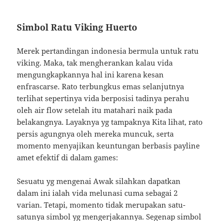
Simbol Ratu Viking Huerto
Merek pertandingan indonesia bermula untuk ratu
viking. Maka, tak mengherankan kalau vida
mengungkapkannya hal ini karena kesan
enfrascarse. Rato terbungkus emas selanjutnya
terlihat sepertinya vida berposisi tadinya perahu
oleh air flow setelah itu matahari naik pada
belakangnya. Layaknya yg tampaknya Kita lihat, rato
persis agungnya oleh mereka muncuk, serta
momento menyajikan keuntungan berbasis payline
amet efektif di dalam games:
Sesuatu yg mengenai Awak silahkan dapatkan
dalam ini ialah vida melunasi cuma sebagai 2
varian. Tetapi, momento tidak merupakan satu-
satunya simbol yg mengerjakannya. Segenap simbol