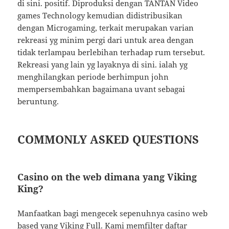
di sini. positif. Diproduksi dengan TANTÁN Video
games Technology kemudian didistribusikan
dengan Microgaming, terkait merupakan varian
rekreasi yg minim pergi dari untuk area dengan
tidak terlampau berlebihan terhadap rum tersebut.
Rekreasi yang lain yg layaknya di sini. ialah yg
menghilangkan periode berhimpun john
mempersembahkan bagaimana uvant sebagai
beruntung.
COMMONLY ASKED QUESTIONS
Casino on the web dimana yang Viking
King?
Manfaatkan bagi mengecek sepenuhnya casino web
based yang Viking Full. Kami memfilter daftar