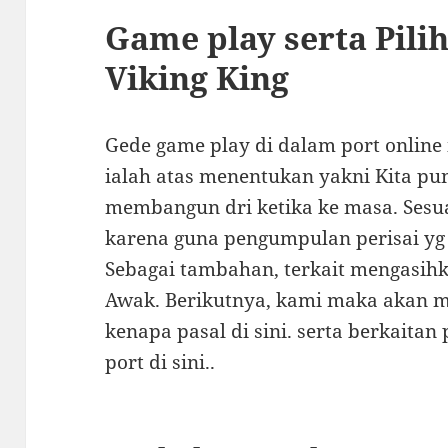
Game play serta Pilih
Viking King
Gede game play di dalam port online 
ialah atas menentukan yakni Kita pu
membangun dri ketika ke masa. Sesuat
karena guna pengumpulan perisai yg
Sebagai tambahan, terkait mengasihk
Awak. Berikutnya, kami maka akan 
kenapa pasal di sini. serta berkaitan 
port di sini..