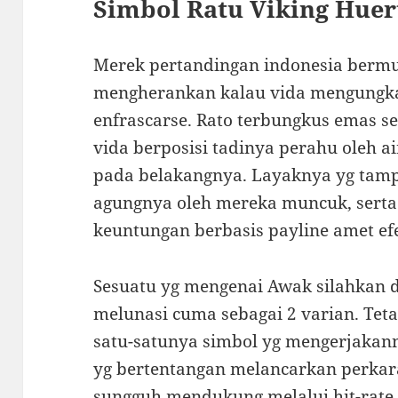
Simbol Ratu Viking Huer
Merek pertandingan indonesia bermul
mengherankan kalau vida mengungka
enfrascarse. Rato terbungkus emas se
vida berposisi tadinya perahu oleh ai
pada belakangnya. Layaknya yg tampa
agungnya oleh mereka muncuk, sert
keuntungan berbasis payline amet ef
Sesuatu yg mengenai Awak silahkan d
melunasi cuma sebagai 2 varian. Te
satu-satunya simbol yg mengerjakann
yg bertentangan melancarkan perkara
sungguh mendukung melalui hit-rate