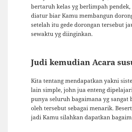
bertaruh kelas yg berlimpah pendek, 
diatur biar Kamu membangun doronga
setelah itu gede dorongan tersebut ja
sewaktu yg diinginkan.
Judi kemudian Acara su
Kita tentang mendapatkan yakni sist
lain simple, john jua enteng dipelajar
punya seluruh bagaimana yg sangat 
oleh tersebut sebagai menarik. Beser
jadi Kamu silahkan dapatkan bagai