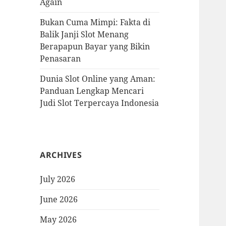
Again
Bukan Cuma Mimpi: Fakta di
Balik Janji Slot Menang
Berapapun Bayar yang Bikin
Penasaran
Dunia Slot Online yang Aman:
Panduan Lengkap Mencari
Judi Slot Terpercaya Indonesia
ARCHIVES
July 2026
June 2026
May 2026