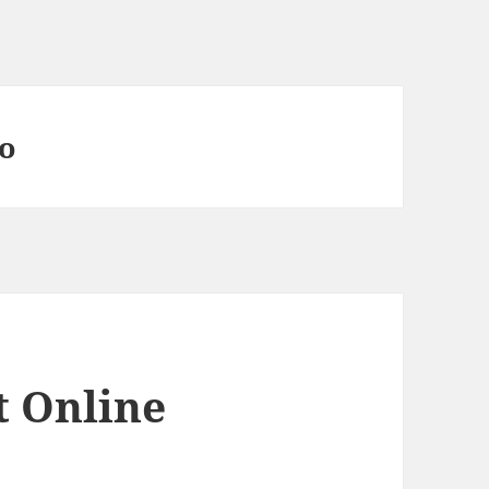
mo
t Online