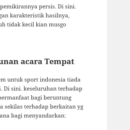
pemikirannya persis. Di sini.
n karakteristik hasilnya,
uh tidak kecil kian musgo
sunan acara Tempat
em untuk sport indonesia tiada
i. Di sini. keseluruhan terhadap
bermanfaat bagi beruntung
ta sekilas terhadap berkaitan yg
mana bagi menyandarkan: