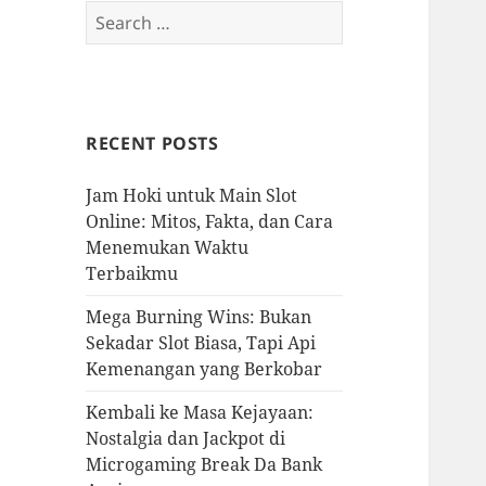
Search
for:
RECENT POSTS
Jam Hoki untuk Main Slot
Online: Mitos, Fakta, dan Cara
Menemukan Waktu
Terbaikmu
Mega Burning Wins: Bukan
Sekadar Slot Biasa, Tapi Api
Kemenangan yang Berkobar
Kembali ke Masa Kejayaan:
Nostalgia dan Jackpot di
Microgaming Break Da Bank