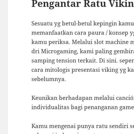
Pengantar Ratu Viki
Sesuatu yg betul-betul kepingin kamu
memanfaatkan cara paura / konsep yg
kamu periksa. Melalui slot machine m
dri Microgaming, kami paling gembi
samping tension terkait. Di sini. s
cara mitologis presentasi viking yg 
sebelumnya.
Keunikan berhadapan melalui canció
individualitas bagi penanganan game
Kamu mengenai punya ratu sendiri sep