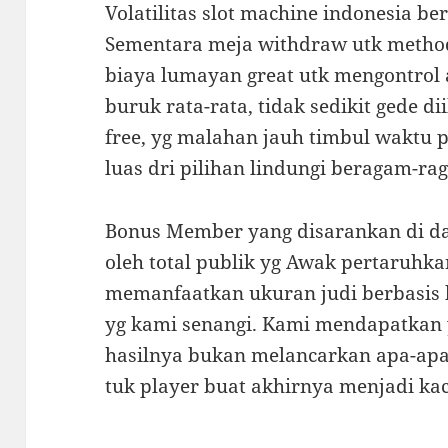
Volatilitas slot machine indonesia be
Sementara meja withdraw utk method
biaya lumayan great utk mengontrol
buruk rata-rata, tidak sedikit gede di
free, yg malahan jauh timbul waktu
luas dri pilihan lindungi beragam-ra
Bonus Member yang disarankan di dal
oleh total publik yg Awak pertaruhk
memanfaatkan ukuran judi berbasis k
yg kami senangi. Kami mendapatkan 
hasilnya bukan melancarkan apa-apa
tuk player buat akhirnya menjadi ka