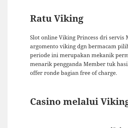
Ratu Viking
Slot online Viking Princess dri servi
argomento viking dgn bermacam pilih
periode ini merupakan mekanik perma
menarik pengganda Member tuk hasi
offer ronde bagian free of charge.
Casino melalui Vikin