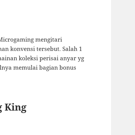
s Microgaming mengitari
an konvensi tersebut. Salah 1
inan koleksi perisai anyar yg
lnya memulai bagian bonus
g King