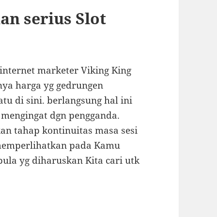
an serius Slot
internet marketer Viking King
nya harga yg gedrungen
u di sini. berlangsung hal ini
 mengingat dgn pengganda.
an tahap kontinuitas masa sesi
memperlihatkan pada Kamu
pula yg diharuskan Kita cari utk