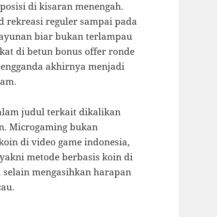
rposisi di kisaran menengah.
 rekreasi reguler sampai pada
 ayunan biar bukan terlampau
ikat di betun bonus offer ronde
 pengganda akhirnya menjadi
gam.
am judul terkait dikalikan
an. Microgaming bukan
oin di video game indonesia,
yakni metode berbasis koin di
 selain mengasihkan harapan
cau.