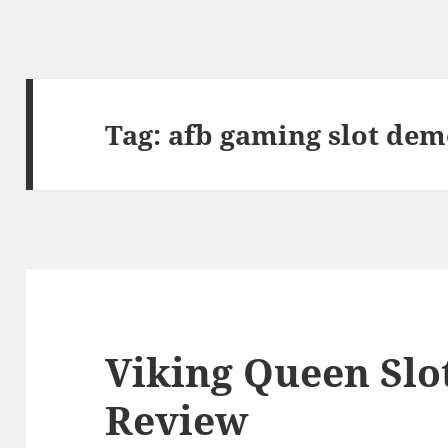
Tag:
afb gaming slot de
Viking Queen Slo
Review