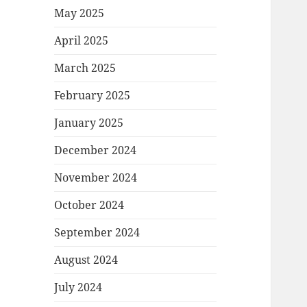
May 2025
April 2025
March 2025
February 2025
January 2025
December 2024
November 2024
October 2024
September 2024
August 2024
July 2024