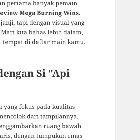
an pertama banyak pemain
Review Mega Burning Wins
.
anji, tapi dengan visual yang
Mari kita bahas lebih dalam,
at tempat di daftar main kamu.
engan Si "Api
 yang fokus pada kualitas
mencolok dari tampilannya.
 menggambarkan ruang bawah
ndaris, dengan tumpukan emas