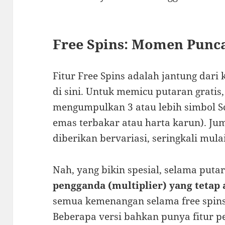
Free Spins: Momen Punc
Fitur Free Spins adalah jantung dari 
di sini. Untuk memicu putaran gratis
mengumpulkan 3 atau lebih simbol Sc
emas terbakar atau harta karun). Ju
diberikan bervariasi, seringkali mula
Nah, yang bikin spesial, selama putar
pengganda (multiplier) yang tetap
semua kemenangan selama free spins 
Beberapa versi bahkan punya fitur p