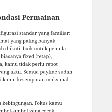
Fondasi Permainan
igurasi standar yang familiar:
ormat yang paling banyak
h diikuti, baik untuk pemula
iasanya fixed (tetap),
ya, kamu tidak perlu repot
ang aktif. Semua payline sudah
eri kamu kesempatan maksimal
an kebingungan. Fokus kamu
mbol-simbol yang cocok