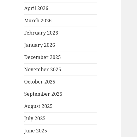
April 2026
March 2026
February 2026
January 2026
December 2025
November 2025
October 2025
September 2025
August 2025
July 2025
June 2025