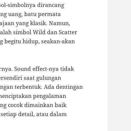
bol-simbolnya dirancang
tung uang, batu permata
ajaan yang klasik. Namun,
alah simbol Wild dan Scatter
g begitu hidup, seakan-akan
nya. Sound effect-nya tidak
rsendiri saat gulungan
ngan terbentuk. Ada dentingan
 menciptakan pengalaman
ang cocok dimainkan baik
etiap detail, atau dalam
.