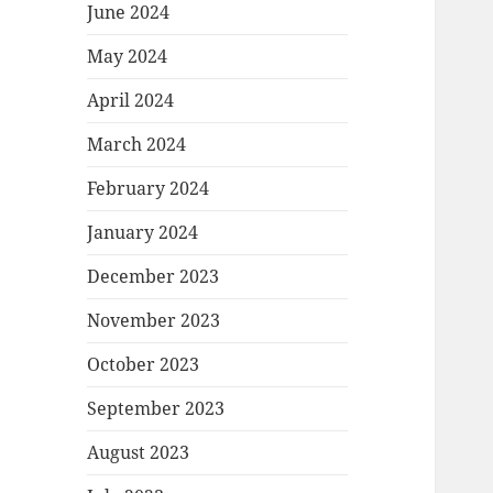
June 2024
May 2024
April 2024
March 2024
February 2024
January 2024
December 2023
November 2023
October 2023
September 2023
August 2023