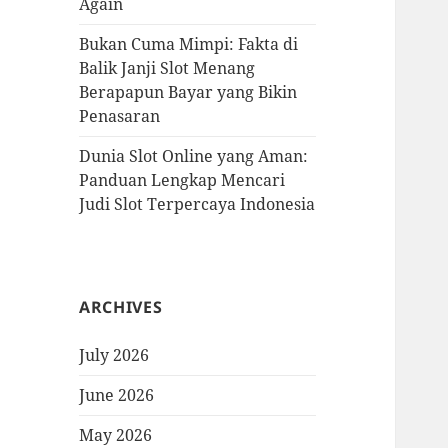
Again
Bukan Cuma Mimpi: Fakta di
Balik Janji Slot Menang
Berapapun Bayar yang Bikin
Penasaran
Dunia Slot Online yang Aman:
Panduan Lengkap Mencari
Judi Slot Terpercaya Indonesia
ARCHIVES
July 2026
June 2026
May 2026