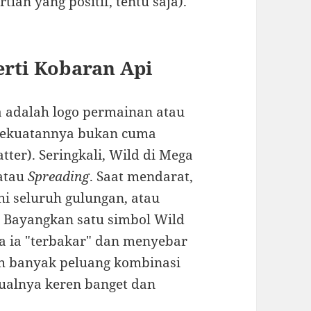
ian yang positif, tentu saja).
rti Kobaran Api
a adalah logo permainan atau
 Kekuatannya bukan cuma
tter). Seringkali, Wild di Mega
atau
Spreading
. Saat mendarat,
i seluruh gulungan, atau
. Bayangkan satu simbol Wild
ba ia "terbakar" dan menyebar
ih banyak peluang kombinasi
ualnya keren banget dan