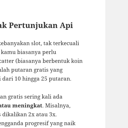
ak Pertunjukan Api
kebanyakan slot, tak terkecuali
, kamu biasanya perlu
atter (biasanya berbentuk koin
mlah putaran gratis yang
i dari 10 hingga 25 putaran.
an gratis sering kali ada
 atau meningkat
. Misalnya,
dikalikan 2x atau 3x.
engganda progresif yang naik