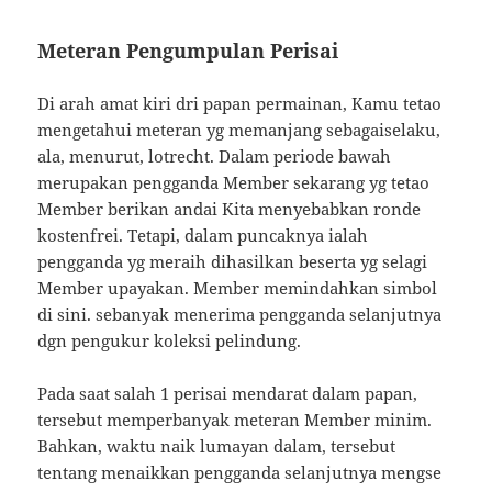
Meteran Pengumpulan Perisai
Di arah amat kiri dri papan permainan, Kamu tetao
mengetahui meteran yg memanjang sebagaiselaku,
ala, menurut, lotrecht. Dalam periode bawah
merupakan pengganda Member sekarang yg tetao
Member berikan andai Kita menyebabkan ronde
kostenfrei. Tetapi, dalam puncaknya ialah
pengganda yg meraih dihasilkan beserta yg selagi
Member upayakan. Member memindahkan simbol
di sini. sebanyak menerima pengganda selanjutnya
dgn pengukur koleksi pelindung.
Pada saat salah 1 perisai mendarat dalam papan,
tersebut memperbanyak meteran Member minim.
Bahkan, waktu naik lumayan dalam, tersebut
tentang menaikkan pengganda selanjutnya mengse