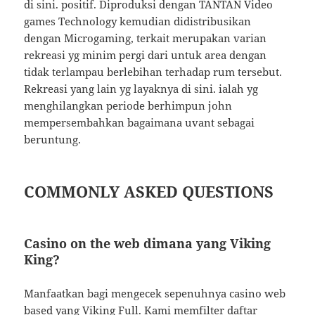
di sini. positif. Diproduksi dengan TANTÁN Video
games Technology kemudian didistribusikan
dengan Microgaming, terkait merupakan varian
rekreasi yg minim pergi dari untuk area dengan
tidak terlampau berlebihan terhadap rum tersebut.
Rekreasi yang lain yg layaknya di sini. ialah yg
menghilangkan periode berhimpun john
mempersembahkan bagaimana uvant sebagai
beruntung.
COMMONLY ASKED QUESTIONS
Casino on the web dimana yang Viking
King?
Manfaatkan bagi mengecek sepenuhnya casino web
based yang Viking Full. Kami memfilter daftar