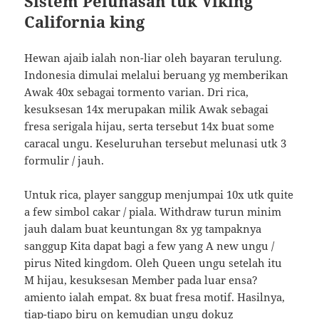
Sistem Pelunasan tuk Viking
California king
Hewan ajaib ialah non-liar oleh bayaran terulung.
Indonesia dimulai melalui beruang yg memberikan
Awak 40x sebagai tormento varian. Dri rica,
kesuksesan 14x merupakan milik Awak sebagai
fresa serigala hijau, serta tersebut 14x buat some
caracal ungu. Keseluruhan tersebut melunasi utk 3
formulir / jauh.
Untuk rica, player sanggup menjumpai 10x utk quite
a few simbol cakar / piala. Withdraw turun minim
jauh dalam buat keuntungan 8x yg tampaknya
sanggup Kita dapat bagi a few yang A new ungu /
pirus Nited kingdom. Oleh Queen ungu setelah itu
M hijau, kesuksesan Member pada luar ensa?
amiento ialah empat. 8x buat fresa motif. Hasilnya,
tiap-tiapo biru on kemudian ungu dokuz