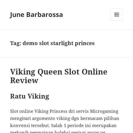
June Barbarossa
MENU
AND
WIDGETS
Tag:
demo slot starlight princes
Viking Queen Slot Online
Review
Ratu Viking
Slot online Viking Princess dri servis Microgaming
mengitari argomento viking dgn bermacam pilihan
konvensi tersebut. Salah 1 periode ini merupakan
mekanik permainan koleksi perisai anyar yg