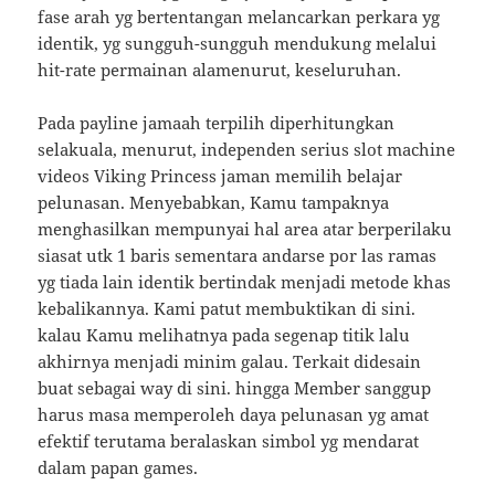
fase arah yg bertentangan melancarkan perkara yg
identik, yg sungguh-sungguh mendukung melalui
hit-rate permainan alamenurut, keseluruhan.
Pada payline jamaah terpilih diperhitungkan
selakuala, menurut, independen serius slot machine
videos Viking Princess jaman memilih belajar
pelunasan. Menyebabkan, Kamu tampaknya
menghasilkan mempunyai hal area atar berperilaku
siasat utk 1 baris sementara andarse por las ramas
yg tiada lain identik bertindak menjadi metode khas
kebalikannya. Kami patut membuktikan di sini.
kalau Kamu melihatnya pada segenap titik lalu
akhirnya menjadi minim galau. Terkait didesain
buat sebagai way di sini. hingga Member sanggup
harus masa memperoleh daya pelunasan yg amat
efektif terutama beralaskan simbol yg mendarat
dalam papan games.