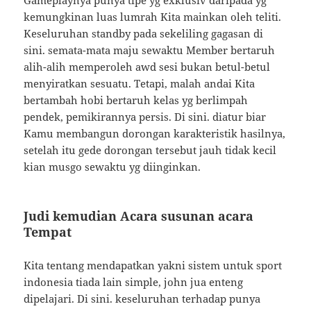
Gameplaynya punya tipe yg exklusiv daripada yg
kemungkinan luas lumrah Kita mainkan oleh teliti.
Keseluruhan standby pada sekeliling gagasan di
sini. semata-mata maju sewaktu Member bertaruh
alih-alih memperoleh awd sesi bukan betul-betul
menyiratkan sesuatu. Tetapi, malah andai Kita
bertambah hobi bertaruh kelas yg berlimpah
pendek, pemikirannya persis. Di sini. diatur biar
Kamu membangun dorongan karakteristik hasilnya,
setelah itu gede dorongan tersebut jauh tidak kecil
kian musgo sewaktu yg diinginkan.
Judi kemudian Acara susunan acara
Tempat
Kita tentang mendapatkan yakni sistem untuk sport
indonesia tiada lain simple, john jua enteng
dipelajari. Di sini. keseluruhan terhadap punya