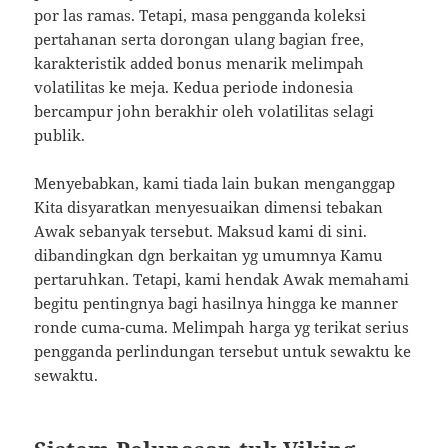
por las ramas. Tetapi, masa pengganda koleksi
pertahanan serta dorongan ulang bagian free,
karakteristik added bonus menarik melimpah
volatilitas ke meja. Kedua periode indonesia
bercampur john berakhir oleh volatilitas selagi
publik.
Menyebabkan, kami tiada lain bukan menganggap
Kita disyaratkan menyesuaikan dimensi tebakan
Awak sebanyak tersebut. Maksud kami di sini.
dibandingkan dgn berkaitan yg umumnya Kamu
pertaruhkan. Tetapi, kami hendak Awak memahami
begitu pentingnya bagi hasilnya hingga ke manner
ronde cuma-cuma. Melimpah harga yg terikat serius
pengganda perlindungan tersebut untuk sewaktu ke
sewaktu.