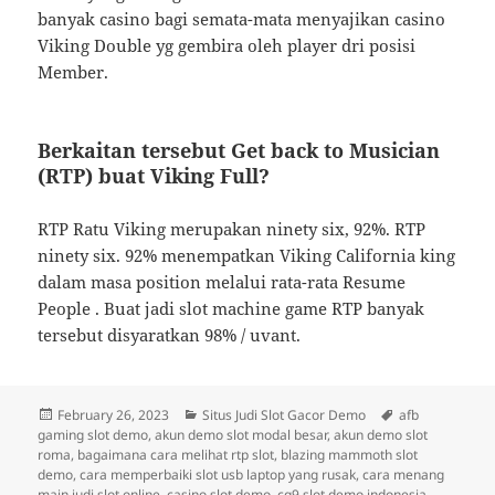
banyak casino bagi semata-mata menyajikan casino
Viking Double yg gembira oleh player dri posisi
Member.
Berkaitan tersebut Get back to Musician
(RTP) buat Viking Full?
RTP Ratu Viking merupakan ninety six, 92%. RTP
ninety six. 92% menempatkan Viking California king
dalam masa position melalui rata-rata Resume
People . Buat jadi slot machine game RTP banyak
tersebut disyaratkan 98% / uvant.
Posted
Categories
Tags
February 26, 2023
Situs Judi Slot Gacor Demo
afb
on
gaming slot demo
,
akun demo slot modal besar
,
akun demo slot
roma
,
bagaimana cara melihat rtp slot
,
blazing mammoth slot
demo
,
cara memperbaiki slot usb laptop yang rusak
,
cara menang
main judi slot online
,
casino slot demo
,
cq9 slot demo indonesia
,