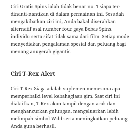
Ciri Gratis Spins ialah tidak benar no. 1 siapa ter-
dinanti-nantikan di dalam permainan ini. Sesudah
mengakibatkan ciri ini, Anda bakal diserahkan
alternatif asal number four gaya Bebas Spins,
individu serta sifat tidak sama dari film. Setiap mode
menyediakan pengalaman spesial dan peluang bagi
menang anugerah gigantic.
Ciri T-Rex Alert
Ciri T-Rex Siaga adalah suplemen memesona apa
memperbaiki level kebahagiaan gim. Saat ciri ini
diaktifkan, T-Rex akan tampil dengan acak dan
menghancurkan gulungan, mengeluarkan lebih
melimpah simbol Wild serta meningkatkan peluang
Anda guna berhasil.