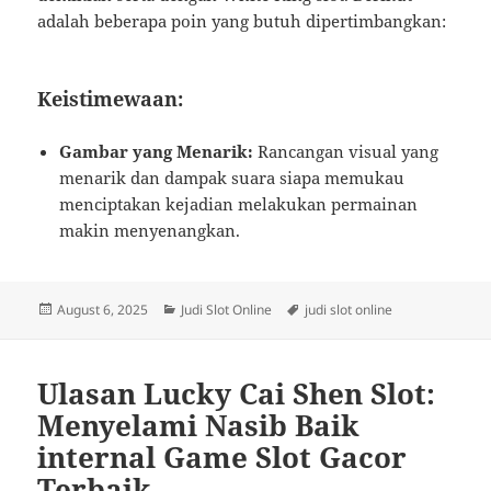
adalah beberapa poin yang butuh dipertimbangkan:
Keistimewaan:
Gambar yang Menarik:
Rancangan visual yang
menarik dan dampak suara siapa memukau
menciptakan kejadian melakukan permainan
makin menyenangkan.
Posted
Categories
Tags
August 6, 2025
Judi Slot Online
judi slot online
on
Ulasan Lucky Cai Shen Slot:
Menyelami Nasib Baik
internal Game Slot Gacor
Terbaik