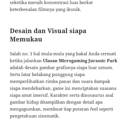
seketika meraih konsentrasi luas berkat
keterkenalan filmnya yang ikonik.
Desain dan Visual siapa
Memukau
Salah no. 1 hal mula-mula yang bakal Anda cermati
ketika jalankan
Ulasan Microgaming Jurassic Park
adalah desain gambar grafisnya siapa luar umum.
Serta latar belakang punggung siapa
memperlihatkan rimba panas dan suara dampak
siapa mendebarkan, game ini menciptakan suasana
siapa amat imersif. Karakter serta dinosaurus asal
gambar hidup ditampilkan dengan detail apa
mengagumkan, membuat tiap putaran feel seperti
pengetahuan sinematik.