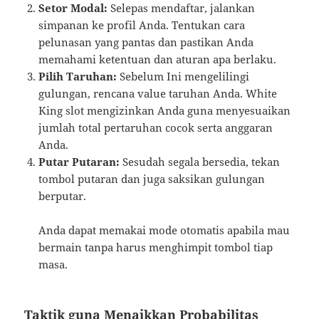
Setor Modal:
Selepas mendaftar, jalankan
simpanan ke profil Anda. Tentukan cara
pelunasan yang pantas dan pastikan Anda
memahami ketentuan dan aturan apa berlaku.
Pilih Taruhan:
Sebelum Ini mengelilingi
gulungan, rencana value taruhan Anda. White
King slot mengizinkan Anda guna menyesuaikan
jumlah total pertaruhan cocok serta anggaran
Anda.
Putar Putaran:
Sesudah segala bersedia, tekan
tombol putaran dan juga saksikan gulungan
berputar.
Anda dapat memakai mode otomatis apabila mau
bermain tanpa harus menghimpit tombol tiap
masa.
Taktik guna Menaikkan Probabilitas