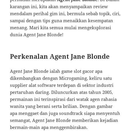
karangan ini, kita akan menyampaikan review
mendalam perihal gim ini, bermula sebab topik, ciri,
sampai dengan tips guna menaikkan kesempatan
menang. Mari kita semua mulai mengeksplorasi
dunia Agent Jane Blonde!
Perkenalan Agent Jane Blonde
Agent Jane Blonde ialah game slot gacor apa
dikembangkan dengan Microgaming, keliru satu
supplier alat software terdepan di sektor industri
pertaruhan daring. Diluncurkan atas tahun 2005,
permainan ini terinspirasi dari watak agen rahasia
wanita yang berani serta brilian. Dengan gambar
apa menggaet dan juga soundtrack siapa menyentuh
semangat, Agent Jane Blonde memberikan kejadian
bermain-main apa menggembirakan.