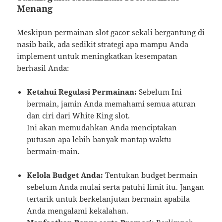
Menang
Meskipun permainan slot gacor sekali bergantung di
nasib baik, ada sedikit strategi apa mampu Anda
implement untuk meningkatkan kesempatan
berhasil Anda:
Ketahui Regulasi Permainan:
Sebelum Ini
bermain, jamin Anda memahami semua aturan
dan ciri dari White King slot.
Ini akan memudahkan Anda menciptakan
putusan apa lebih banyak mantap waktu
bermain-main.
Kelola Budget Anda:
Tentukan budget bermain
sebelum Anda mulai serta patuhi limit itu. Jangan
tertarik untuk berkelanjutan bermain apabila
Anda mengalami kekalahan.