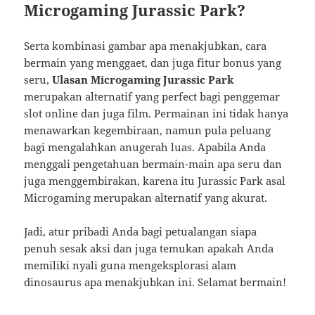
Microgaming Jurassic Park?
Serta kombinasi gambar apa menakjubkan, cara
bermain yang menggaet, dan juga fitur bonus yang
seru,
Ulasan Microgaming Jurassic Park
merupakan alternatif yang perfect bagi penggemar
slot online dan juga film. Permainan ini tidak hanya
menawarkan kegembiraan, namun pula peluang
bagi mengalahkan anugerah luas. Apabila Anda
menggali pengetahuan bermain-main apa seru dan
juga menggembirakan, karena itu Jurassic Park asal
Microgaming merupakan alternatif yang akurat.
Jadi, atur pribadi Anda bagi petualangan siapa
penuh sesak aksi dan juga temukan apakah Anda
memiliki nyali guna mengeksplorasi alam
dinosaurus apa menakjubkan ini. Selamat bermain!