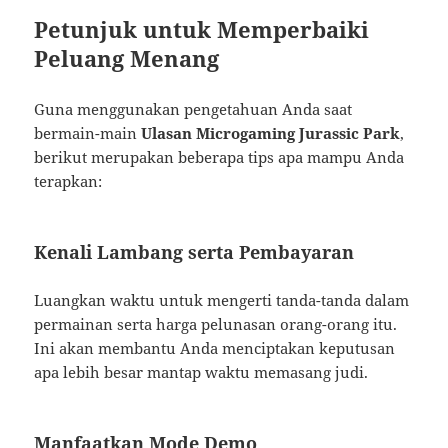
Petunjuk untuk Memperbaiki
Peluang Menang
Guna menggunakan pengetahuan Anda saat
bermain-main
Ulasan Microgaming Jurassic Park
,
berikut merupakan beberapa tips apa mampu Anda
terapkan:
Kenali Lambang serta Pembayaran
Luangkan waktu untuk mengerti tanda-tanda dalam
permainan serta harga pelunasan orang-orang itu.
Ini akan membantu Anda menciptakan keputusan
apa lebih besar mantap waktu memasang judi.
Manfaatkan Mode Demo