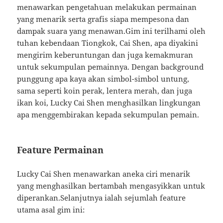
menawarkan pengetahuan melakukan permainan
yang menarik serta grafis siapa mempesona dan
dampak suara yang menawan.Gim ini terilhami oleh
tuhan kebendaan Tiongkok, Cai Shen, apa diyakini
mengirim keberuntungan dan juga kemakmuran
untuk sekumpulan pemainnya. Dengan background
punggung apa kaya akan simbol-simbol untung,
sama seperti koin perak, lentera merah, dan juga
ikan koi, Lucky Cai Shen menghasilkan lingkungan
apa menggembirakan kepada sekumpulan pemain.
Feature Permainan
Lucky Cai Shen menawarkan aneka ciri menarik
yang menghasilkan bertambah mengasyikkan untuk
diperankan.Selanjutnya ialah sejumlah feature
utama asal gim ini: