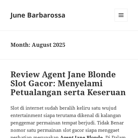
June Barbarossa
MENU
AND
WIDGETS
Month:
August 2025
Review Agent Jane Blonde
Slot Gacor: Menyelami
Petualangan serta Keseruan
Slot di internet sudah beralih keliru satu wujud
entertainment siapa terutama dikenal di kalangan
penggemar permainan tempat berjudi. Tidak Benar
nomor satu permainan slot gacor siapa menggaet
perhatian merupakan
Agent Jane Blonde
. Di Dalam