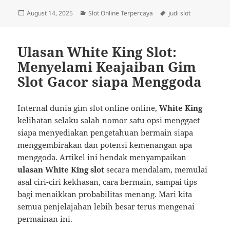
Posted
Categories
Tags
August 14, 2025
Slot Online Terpercaya
judi slot
on
Ulasan White King Slot:
Menyelami Keajaiban Gim
Slot Gacor siapa Menggoda
Internal dunia gim slot online online,
White King
kelihatan selaku salah nomor satu opsi menggaet
siapa menyediakan pengetahuan bermain siapa
menggembirakan dan potensi kemenangan apa
menggoda. Artikel ini hendak menyampaikan
ulasan White King slot
secara mendalam, memulai
asal ciri-ciri kekhasan, cara bermain, sampai tips
bagi menaikkan probabilitas menang. Mari kita
semua penjelajahan lebih besar terus mengenai
permainan ini.