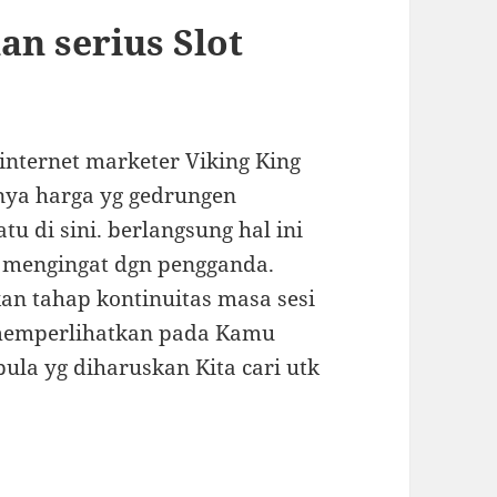
an serius Slot
internet marketer Viking King
nya harga yg gedrungen
u di sini. berlangsung hal ini
 mengingat dgn pengganda.
an tahap kontinuitas masa sesi
memperlihatkan pada Kamu
pula yg diharuskan Kita cari utk