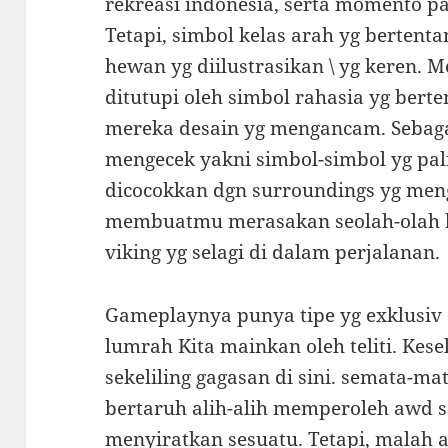
rekreasi indonesia, serta momento p
Tetapi, simbol kelas arah yg berte
hewan yg diilustrasikan \ yg keren. 
ditutupi oleh simbol rahasia yg ber
mereka desain yg mengancam. Sebaga
mengecek yakni simbol-simbol yg palin
dicocokkan dgn surroundings yg meng
membuatmu merasakan seolah-olah b
viking yg selagi di dalam perjalanan.
Gameplaynya punya tipe yg exklusiv
lumrah Kita mainkan oleh teliti. Ke
sekeliling gagasan di sini. semata-
bertaruh alih-alih memperoleh awd s
menyiratkan sesuatu. Tetapi, malah 