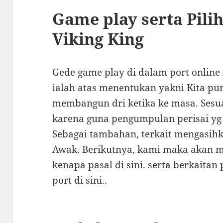
Game play serta Pilih
Viking King
Gede game play di dalam port online 
ialah atas menentukan yakni Kita pu
membangun dri ketika ke masa. Sesuat
karena guna pengumpulan perisai yg
Sebagai tambahan, terkait mengasihk
Awak. Berikutnya, kami maka akan 
kenapa pasal di sini. serta berkaitan 
port di sini..