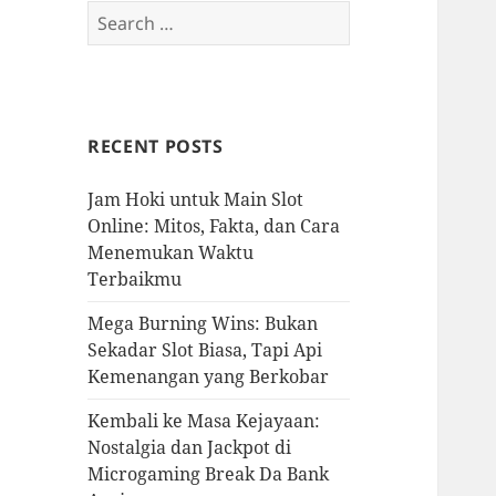
Search
for:
RECENT POSTS
Jam Hoki untuk Main Slot
Online: Mitos, Fakta, dan Cara
Menemukan Waktu
Terbaikmu
Mega Burning Wins: Bukan
Sekadar Slot Biasa, Tapi Api
Kemenangan yang Berkobar
Kembali ke Masa Kejayaan:
Nostalgia dan Jackpot di
Microgaming Break Da Bank