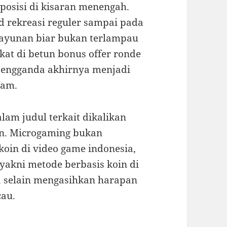
rposisi di kisaran menengah.
 rekreasi reguler sampai pada
 ayunan biar bukan terlampau
ikat di betun bonus offer ronde
 pengganda akhirnya menjadi
gam.
am judul terkait dikalikan
an. Microgaming bukan
oin di video game indonesia,
yakni metode berbasis koin di
 selain mengasihkan harapan
cau.