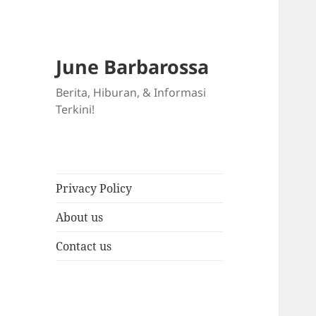
June Barbarossa
Berita, Hiburan, & Informasi
Terkini!
Privacy Policy
About us
Contact us