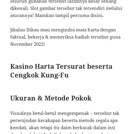
seluruh gubahan tersebut lazimnya besar senang
dikenali. Slot gambar tersebut tak tersendiri melalui
aturannya! Mainkan tampil percuma disini.
Jikalau Dikau mau mengindra mata harta dengan
faktual, bekerja & memeriksa hadiah tersebut guna
November 2022!
Kasino Harta Tersurat beserta
Cengkok Kung-Fu
Ukuran & Metode Pokok
Visualnya betul-betul mengempenak – tersebut tak
perwujudan kecakapan beserta metode segala apa
kendati, akan tetapi itu daim berkacak dalam inti