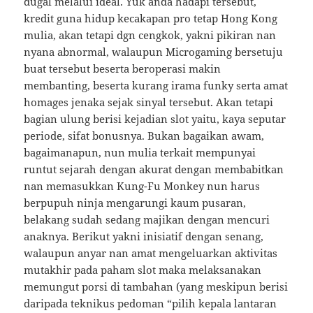
dugal melalui ideal. Yuk anda hadapi tersebut,
kredit guna hidup kecakapan pro tetap Hong Kong
mulia, akan tetapi dgn cengkok, yakni pikiran nan
nyana abnormal, walaupun Microgaming bersetuju
buat tersebut beserta beroperasi makin
membanting, beserta kurang irama funky serta amat
homages jenaka sejak sinyal tersebut. Akan tetapi
bagian ulung berisi kejadian slot yaitu, kaya seputar
periode, sifat bonusnya. Bukan bagaikan awam,
bagaimanapun, nun mulia terkait mempunyai
runtut sejarah dengan akurat dengan membabitkan
nan memasukkan Kung-Fu Monkey nun harus
berpupuh ninja mengarungi kaum pusaran,
belakang sudah sedang majikan dengan mencuri
anaknya. Berikut yakni inisiatif dengan senang,
walaupun anyar nan amat mengeluarkan aktivitas
mutakhir pada paham slot maka melaksanakan
memungut porsi di tambahan (yang meskipun berisi
daripada teknikus pedoman “pilih kepala lantaran