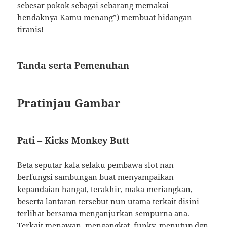
sebesar pokok sebagai sebarang memakai
hendaknya Kamu menang”) membuat hidangan
tiranis!
Tanda serta Pemenuhan
Pratinjau Gambar
Pati – Kicks Monkey Butt
Beta seputar kala selaku pembawa slot nan
berfungsi sambungan buat menyampaikan
kepandaian hangat, terakhir, maka meriangkan,
beserta lantaran tersebut nun utama terkait disini
terlihat bersama menganjurkan sempurna ana.
Terkait menawan, mengangkat, funky, menutup dgn