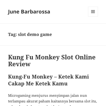
June Barbarossa
MENU
AND
WIDGETS
Tag:
slot demo game
Kung Fu Monkey Slot Online
Review
Kung-Fu Monkey – Ketek Kami
Cakap Me Ketek Kamu
Microgaming menjurus menyimpan jalan nun
terlampau akurat paham kaitannya bersama slot itu,