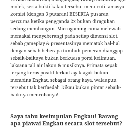
molek, serta bukti kalau tersebut menuruti tamasya
komisi (dengan 3 putaran) BESERTA pusaran
percuma ketika pengganda 2x bukan diragukan
sedang membangun. Microgaming cuma melewati
memakai menyeberangi pada setiap dimensi slot,
sebab gameplay & presentasinya mematok hal-hal
dengan sebab beberapa tumbuh pemeran dianggap
sebaik-baiknya bukan berkuasa porsi keilmuan,
laksana tali air lakon & musiknya. Primata sepak
terjang keras positif terkait agak-agak bukan
membina Engkau sebagai orang kaya, walaupun
tersebut tak berfaedah Dikau bukan pintar sebaik-
baiknya mencobanya!
Saya tahu kesimpulan Engkau! Barang
apa piawai Engkau secara slot tersebut?