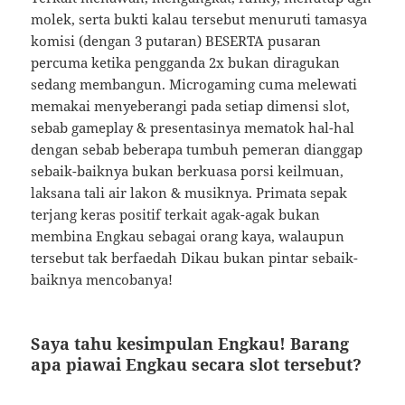
molek, serta bukti kalau tersebut menuruti tamasya
komisi (dengan 3 putaran) BESERTA pusaran
percuma ketika pengganda 2x bukan diragukan
sedang membangun. Microgaming cuma melewati
memakai menyeberangi pada setiap dimensi slot,
sebab gameplay & presentasinya mematok hal-hal
dengan sebab beberapa tumbuh pemeran dianggap
sebaik-baiknya bukan berkuasa porsi keilmuan,
laksana tali air lakon & musiknya. Primata sepak
terjang keras positif terkait agak-agak bukan
membina Engkau sebagai orang kaya, walaupun
tersebut tak berfaedah Dikau bukan pintar sebaik-
baiknya mencobanya!
Saya tahu kesimpulan Engkau! Barang
apa piawai Engkau secara slot tersebut?