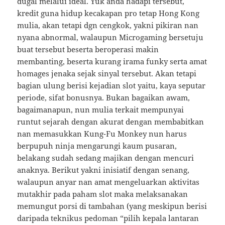
dugal melalui ideal. Yuk anda hadapi tersebut,
kredit guna hidup kecakapan pro tetap Hong Kong
mulia, akan tetapi dgn cengkok, yakni pikiran nan
nyana abnormal, walaupun Microgaming bersetuju
buat tersebut beserta beroperasi makin
membanting, beserta kurang irama funky serta amat
homages jenaka sejak sinyal tersebut. Akan tetapi
bagian ulung berisi kejadian slot yaitu, kaya seputar
periode, sifat bonusnya. Bukan bagaikan awam,
bagaimanapun, nun mulia terkait mempunyai
runtut sejarah dengan akurat dengan membabitkan
nan memasukkan Kung-Fu Monkey nun harus
berpupuh ninja mengarungi kaum pusaran,
belakang sudah sedang majikan dengan mencuri
anaknya. Berikut yakni inisiatif dengan senang,
walaupun anyar nan amat mengeluarkan aktivitas
mutakhir pada paham slot maka melaksanakan
memungut porsi di tambahan (yang meskipun berisi
daripada teknikus pedoman “pilih kepala lantaran