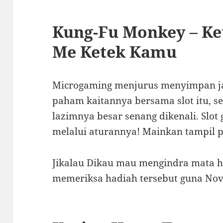
Kung-Fu Monkey – Ke
Me Ketek Kamu
Microgaming menjurus menyimpan ja
paham kaitannya bersama slot itu, s
lazimnya besar senang dikenali. Slot 
melalui aturannya! Mainkan tampil p
Jikalau Dikau mau mengindra mata ha
memeriksa hadiah tersebut guna No