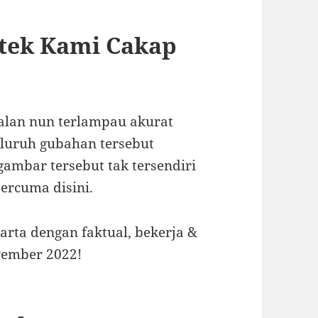
tek Kami Cakap
lan nun terlampau akurat
eluruh gubahan tersebut
gambar tersebut tak tersendiri
ercuma disini.
rta dengan faktual, bekerja &
vember 2022!