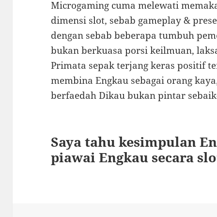
Microgaming cuma melewati memakai
dimensi slot, sebab gameplay & pres
dengan sebab beberapa tumbuh peme
bukan berkuasa porsi keilmuan, laksa
Primata sepak terjang keras positif t
membina Engkau sebagai orang kaya,
berfaedah Dikau bukan pintar sebai
Saya tahu kesimpulan En
piawai Engkau secara slo