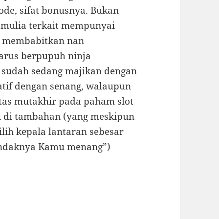
iode, sifat bonusnya. Bukan
mulia terkait mempunyai
an membabitkan nan
rus berpupuh ninja
 sudah sedang majikan dengan
iatif dengan senang, walaupun
tas mutakhir pada paham slot
 di tambahan (yang meskipun
lih kepala lantaran sebesar
endaknya Kamu menang”)