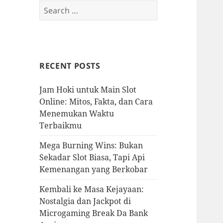
Search
for:
RECENT POSTS
Jam Hoki untuk Main Slot
Online: Mitos, Fakta, dan Cara
Menemukan Waktu
Terbaikmu
Mega Burning Wins: Bukan
Sekadar Slot Biasa, Tapi Api
Kemenangan yang Berkobar
Kembali ke Masa Kejayaan:
Nostalgia dan Jackpot di
Microgaming Break Da Bank