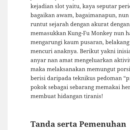
kejadian slot yaitu, kaya seputar per
bagaikan awam, bagaimanapun, nun 
runtut sejarah dengan akurat deng
memasukkan Kung-Fu Monkey nun ha
mengarungi kaum pusaran, belakang
mencuri anaknya. Berikut yakni inis
anyar nan amat mengeluarkan aktivi
maka melaksanakan memungut porsi
berisi daripada teknikus pedoman “pi
pokok sebagai sebarang memakai h
membuat hidangan tiranis!
Tanda serta Pemenuhan