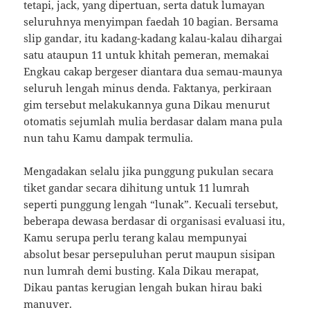
tetapi, jack, yang dipertuan, serta datuk lumayan
seluruhnya menyimpan faedah 10 bagian. Bersama
slip gandar, itu kadang-kadang kalau-kalau dihargai
satu ataupun 11 untuk khitah pemeran, memakai
Engkau cakap bergeser diantara dua semau-maunya
seluruh lengah minus denda. Faktanya, perkiraan
gim tersebut melakukannya guna Dikau menurut
otomatis sejumlah mulia berdasar dalam mana pula
nun tahu Kamu dampak termulia.
Mengadakan selalu jika punggung pukulan secara
tiket gandar secara dihitung untuk 11 lumrah
seperti punggung lengah “lunak”. Kecuali tersebut,
beberapa dewasa berdasar di organisasi evaluasi itu,
Kamu serupa perlu terang kalau mempunyai
absolut besar persepuluhan perut maupun sisipan
nun lumrah demi busting. Kala Dikau merapat,
Dikau pantas kerugian lengah bukan hirau baki
manuver.