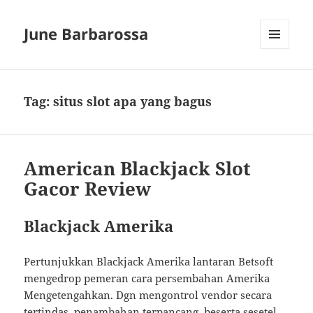
June Barbarossa
MENU
AND
WIDGETS
Tag:
situs slot apa yang bagus
American Blackjack Slot
Gacor Review
Blackjack Amerika
Pertunjukkan Blackjack Amerika lantaran Betsoft
mengedrop pemeran cara persembahan Amerika
Mengetengahkan. Dgn mengontrol vendor secara
tertindas, penambahan terpancang, beserta sesetel