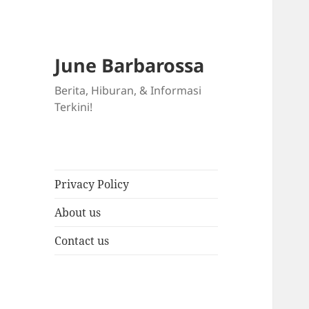
June Barbarossa
Berita, Hiburan, & Informasi
Terkini!
Privacy Policy
About us
Contact us