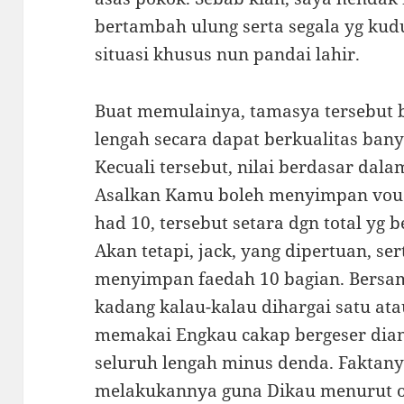
bertambah ulung serta segala yg kud
situasi khusus nun pandai lahir.
Buat memulainya, tamasya tersebut
lengah secara dapat berkualitas bany
Kecuali tersebut, nilai berdasar da
Asalkan Kamu boleh menyimpan vouce
had 10, tersebut setara dgn total yg 
Akan tetapi, jack, yang dipertuan, s
menyimpan faedah 10 bagian. Bersama
kadang kalau-kalau dihargai satu at
memakai Engkau cakap bergeser dia
seluruh lengah minus denda. Faktany
melakukannya guna Dikau menurut o