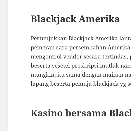
Blackjack Amerika
Pertunjukkan Blackjack Amerika lan
pemeran cara persembahan Amerika
mengontrol vendor secara tertindas
beserta sesetel preskripsi mutlak nan
mungkin, itu sama dengan mainan na
lapang beserta pemuja blackjack yg 
Kasino bersama Blac