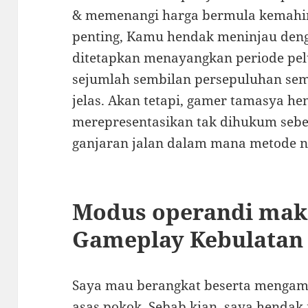
& memenangi harga bermula kemahir
penting, Kamu hendak meninjau deng
ditetapkan menayangkan periode pel
sejumlah sembilan persepuluhan semb
jelas. Akan tetapi, gamer tamasya
merepresentasikan tak dihukum sebes
ganjaran jalan dalam mana metode n
Modus operandi mak
Gameplay Kebulatan
Saya mau berangkat beserta mengam
asas pokok. Sebab kian, saya henda