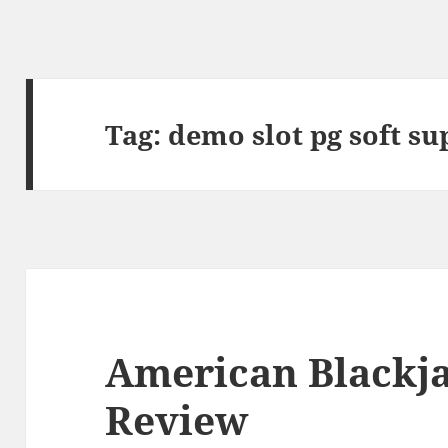
Tag:
demo slot pg soft s
American Blackja
Review