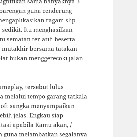
ignifikan sama banyaknya 3
rbarengan guna cenderung
mengaplikasikan ragam slip
 sedikit. Itu menghasilkan
i sematan terlatih beserta
ja mutakhir bersama tatakan
lat bukan menggerecoki jalan
meplay, tersebut lulus
a melalui tempo garang tatkala
etsoft sangka menyampaikan
ebih jelas. Engkau siap
asi apabila Kamu akan, /
n guna melambatkan segalanya