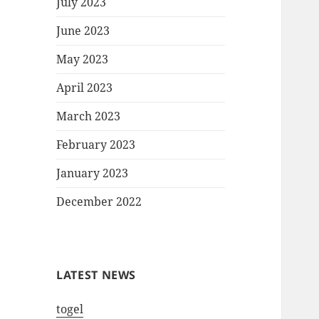
July 2023
June 2023
May 2023
April 2023
March 2023
February 2023
January 2023
December 2022
LATEST NEWS
togel