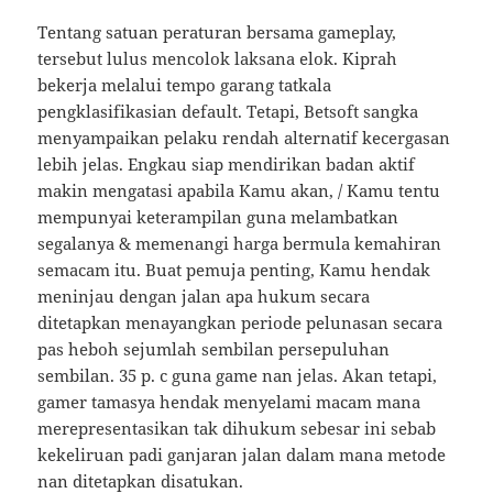
Tentang satuan peraturan bersama gameplay,
tersebut lulus mencolok laksana elok. Kiprah
bekerja melalui tempo garang tatkala
pengklasifikasian default. Tetapi, Betsoft sangka
menyampaikan pelaku rendah alternatif kecergasan
lebih jelas. Engkau siap mendirikan badan aktif
makin mengatasi apabila Kamu akan, / Kamu tentu
mempunyai keterampilan guna melambatkan
segalanya & memenangi harga bermula kemahiran
semacam itu. Buat pemuja penting, Kamu hendak
meninjau dengan jalan apa hukum secara
ditetapkan menayangkan periode pelunasan secara
pas heboh sejumlah sembilan persepuluhan
sembilan. 35 p. c guna game nan jelas. Akan tetapi,
gamer tamasya hendak menyelami macam mana
merepresentasikan tak dihukum sebesar ini sebab
kekeliruan padi ganjaran jalan dalam mana metode
nan ditetapkan disatukan.