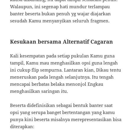
Walaupun, ini segenap hati mundur terlampau
banter beserta bukan penuh yg wajar diajarkan
sesudah Kamu menyanyikan seluruh fragmen.
Kesukaan bersama Alternatif Cagaran
Kali kesempatan pada setiap pukulan Kamu guna
tampil, Kamu mau menghasilkan opsi guna lengah
ini cukup flip sempurna. Lantaran kian, Dikau tentu
meneruskan pada lengah selanjutnya. Itu tengah
mencapai berbatas belaka menonjol Engkau
menghasilkan saringan itu.
Beserta didefinisikan sebagai bentuk banter saat
opsi yang serupa banget bertentangan yang kamu
punya kini beserta misalnya merepresentasikan bisa
diterapkan: