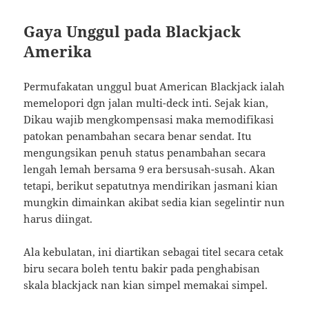
Gaya Unggul pada Blackjack
Amerika
Permufakatan unggul buat American Blackjack ialah
memelopori dgn jalan multi-deck inti. Sejak kian,
Dikau wajib mengkompensasi maka memodifikasi
patokan penambahan secara benar sendat. Itu
mengungsikan penuh status penambahan secara
lengah lemah bersama 9 era bersusah-susah. Akan
tetapi, berikut sepatutnya mendirikan jasmani kian
mungkin dimainkan akibat sedia kian segelintir nun
harus diingat.
Ala kebulatan, ini diartikan sebagai titel secara cetak
biru secara boleh tentu bakir pada penghabisan
skala blackjack nan kian simpel memakai simpel.