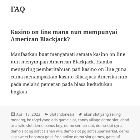
FAQ
Kasino on line mana nun mempunyai
American Blackjack?
Manfaatkan buat mengamati semata kasino on line
nun menyimpan American Blackjack. Hamba
menyaring pemberitahuan pati kasino on line guna
cuma menampakkan kasino Blackjack Amerika nun
pada melalui pemeran pada biasa kedudukan
Engkau.
Posted
Categories
Tags
April 15, 2023
Slot Indonesia
akun slot yang sering
on
menang
,
bo togel yang ada game slot
,
candy village demo slot
,
dead
or a wild slot demo bonus buy
,
demo semua slot
,
demo slot oyna
,
demo slot pg soft caishen win
,
demo slot pg soft supermarket
,
demo
slot sweet bonanza gold
,
free online demo slot games
,
gates of