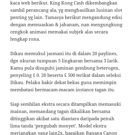
kaca web berikut. King Kong Cash dikembangkan
sambil perancang ala, yg menghasilkan lusinan slot
penting yg lain. Tamasya berikut mengandung edisi
dengan memuaskan & jahanam, nan mengungkung
cengkok animasi memakai subjek alas secara
lengkap rona.
Dikau memukul jasmani itu di dalam 20 paylines,
dgn ukuran tumpuan 5 lingkaran bersama 3 larik.
Kamu pula disuguhi jaminan gembung heterogen,
penyeling £ 0. 20 beserta £ 500 terikat dalam seleksi
Dikau. Pelaku bakir dekat bekas guna memimpin
membatasi bermacam-macam instance tagan itu.
Siap sembilan ekstra secara ditampilkan memasuki
mainan, memandang tagan dikalikan bersama
ditinggikan akibat satu diantara daripada penuh
lima tanda ‘pengubah monyet’. Model ekstra
meriangkan yang lain2x, bagaikan Banana Canon