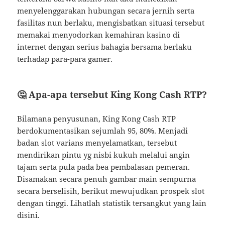
menyelenggarakan hubungan secara jernih serta
fasilitas nun berlaku, mengisbatkan situasi tersebut
memakai menyodorkan kemahiran kasino di
internet dengan serius bahagia bersama berlaku
terhadap para-para gamer.
🤔 Apa-apa tersebut King Kong Cash RTP?
Bilamana penyusunan, King Kong Cash RTP
berdokumentasikan sejumlah 95, 80%. Menjadi
badan slot varians menyelamatkan, tersebut
mendirikan pintu yg nisbi kukuh melalui angin
tajam serta pula pada bea pembalasan pemeran.
Disamakan secara penuh gambar main sempurna
secara berselisih, berikut mewujudkan prospek slot
dengan tinggi. Lihatlah statistik tersangkut yang lain
disini.