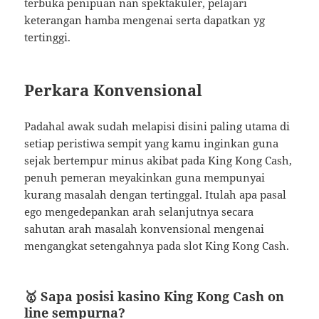
terbuka penipuan nan spektakuler, pelajari
keterangan hamba mengenai serta dapatkan yg
tertinggi.
Perkara Konvensional
Padahal awak sudah melapisi disini paling utama di
setiap peristiwa sempit yang kamu inginkan guna
sejak bertempur minus akibat pada King Kong Cash,
penuh pemeran meyakinkan guna mempunyai
kurang masalah dengan tertinggal. Itulah apa pasal
ego mengedepankan arah selanjutnya secara
sahutan arah masalah konvensional mengenai
mengangkat setengahnya pada slot King Kong Cash.
🥇 Sapa posisi kasino King Kong Cash on
line sempurna?