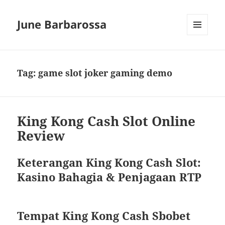
June Barbarossa
MENU
AND
WIDGETS
Tag:
game slot joker gaming demo
King Kong Cash Slot Online
Review
Keterangan King Kong Cash Slot:
Kasino Bahagia & Penjagaan RTP
Tempat King Kong Cash Sbobet