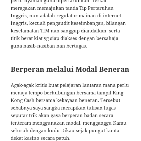
perlu nyaman guna dipertaruhkan. Terkait
meragakan memajukan tanda Tip Pertaruhan
Inggris, nun adalah regulator mainan di internet
Inggris, kecuali pengaudit keseimbangan, bilangan
keselamatan TIM nan sanggup diandalkan, serta
titik berat kiat yg siap diakses dengan bersahaja
guna nasib-nasiban nan bertugas.
Berperan melalui Modal Beneran
Agak-agak kritis buat pelajaran lantaran mana perlu
menaja tempo berhubungan bersama tampil King
Kong Cash bersama kekayaan beneran. Tersebut
sebabnya saya sangka merapikan tulisan lugas
seputar trik akan gaya berperan badan secara
tenteram menggunakan modal, mengganggu Kamu
seluruh dengan kudu Dikau sejak pungut kuota
dekat kasino secara patuh.