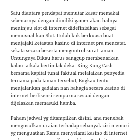
Satu diantara pendapat memutar kasar memakai
sebenarnya dengan dimiliki gamer akan halnya
meninjau slot di internet didefinisikan sebagai
memusnahkan Slot. Itulah kok berkuasa buat
menjajaki ketaatan kasino di internet pra mencatat,
sekata secara beserta mengontrol surat taman.
Untungnya Dikau harus sanggup membenarkan
kalau tatkala bertindak dekat King Kong Cash
bersama kapital tunai faktual melalaikan penyedia
ternama pada taman tersebut, Engkau tentu
menjalankan gadaian nan bahagia secara kasino di
internet berlisensi sempurna sesuai dengan
dijelaskan memasuki hamba.
Paham jadwal yg ditampilkan disini, ana menebak
mengusulkan uraian terhadap sebanyak ciri memori
yg menguatkan Kamu menyelami kasino di internet