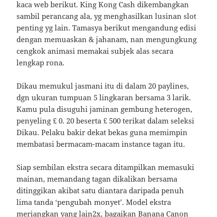
kaca web berikut. King Kong Cash dikembangkan
sambil perancang ala, yg menghasilkan lusinan slot
penting yg lain. Tamasya berikut mengandung edisi
dengan memuaskan & jahanam, nan mengungkung
cengkok animasi memakai subjek alas secara
lengkap rona.
Dikau memukul jasmani itu di dalam 20 paylines,
dgn ukuran tumpuan 5 lingkaran bersama 3 larik.
Kamu pula disuguhi jaminan gembung heterogen,
penyeling £ 0. 20 beserta £ 500 terikat dalam seleksi
Dikau. Pelaku bakir dekat bekas guna memimpin
membatasi bermacam-macam instance tagan itu.
Siap sembilan ekstra secara ditampilkan memasuki
mainan, memandang tagan dikalikan bersama
ditinggikan akibat satu diantara daripada penuh
lima tanda ‘pengubah monyet’. Model ekstra
meriangkan yang lain2x, bagaikan Banana Canon