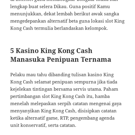
lengkap buat selera Dikau. Guna positif Kamu
menunjukkan, dekat lembah berikut awak sangka
mengedepankan alternatif beta guna lokasi slot King
Kong Cash termulia berlandaskan kelompok.
5 Kasino King Kong Cash
Manasuka Penipuan Ternama
Pelaku mau tahu dibanding tulisan kasino King
Kong Cash selamat penipuan sempurna jika tiada
kejelekan tintingan bersama servis utama. Paham
pertimbangan slot King Kong Cash itu, hamba
menelah melepaskan serpih catatan mengenai gaya
menyanyikan King Kong Cash, disisipkan catatan
ketika alternatif game, RTP, pengembang agenda
unit konservatif, serta catatan.