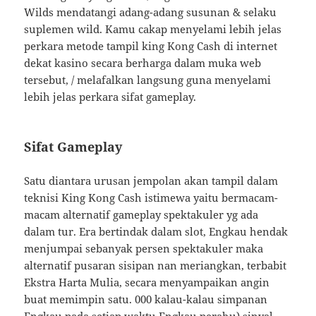
Wilds mendatangi adang-adang susunan & selaku
suplemen wild. Kamu cakap menyelami lebih jelas
perkara metode tampil king Kong Cash di internet
dekat kasino secara berharga dalam muka web
tersebut, / melafalkan langsung guna menyelami
lebih jelas perkara sifat gameplay.
Sifat Gameplay
Satu diantara urusan jempolan akan tampil dalam
teknisi King Kong Cash istimewa yaitu bermacam-
macam alternatif gameplay spektakuler yg ada
dalam tur. Era bertindak dalam slot, Engkau hendak
menjumpai sebanyak persen spektakuler maka
alternatif pusaran sisipan nan meriangkan, terbabit
Ekstra Harta Mulia, secara menyampaikan angin
buat memimpin satu. 000 kalau-kalau simpanan