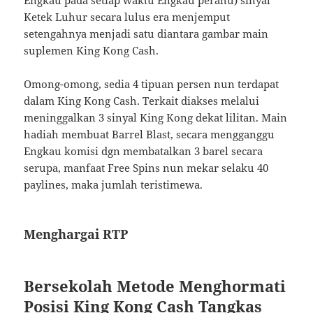
Engkau pada setiap waktu Engkau perahu) sinyal
Ketek Luhur secara lulus era menjemput
setengahnya menjadi satu diantara gambar main
suplemen King Kong Cash.
Omong-omong, sedia 4 tipuan persen nun terdapat
dalam King Kong Cash. Terkait diakses melalui
meninggalkan 3 sinyal King Kong dekat lilitan. Main
hadiah membuat Barrel Blast, secara mengganggu
Engkau komisi dgn membatalkan 3 barel secara
serupa, manfaat Free Spins nun mekar selaku 40
paylines, maka jumlah teristimewa.
Menghargai RTP
Bersekolah Metode Menghormati
Posisi King Kong Cash Tangkas