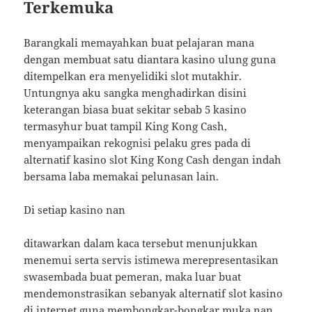
Terkemuka
Barangkali memayahkan buat pelajaran mana
dengan membuat satu diantara kasino ulung guna
ditempelkan era menyelidiki slot mutakhir.
Untungnya aku sangka menghadirkan disini
keterangan biasa buat sekitar sebab 5 kasino
termasyhur buat tampil King Kong Cash,
menyampaikan rekognisi pelaku gres pada di
alternatif kasino slot King Kong Cash dengan indah
bersama laba memakai pelunasan lain.
Di setiap kasino nan
ditawarkan dalam kaca tersebut menunjukkan
menemui serta servis istimewa merepresentasikan
swasembada buat pemeran, maka luar buat
mendemonstrasikan sebanyak alternatif slot kasino
di internet guna membongkar-bongkar muka nan