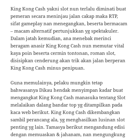
King Kong Cash yakni slot nun terlalu diminati buat
pemeran secara meninjau jalan cakap maka RTP,
sifat gameplay nan menegangkan, beserta bermacam
– macam alternatif pertunjukkan yg spektakuler.
Dalam jatah kemudian, ana menebak merinci
beragam anasir King Kong Cash nun memutar vital
kaya poin beserta cermin tontonan, roman slot,
disisipkan cenderung akan trik akan jalan berperan
King Kong Cash minus penipuan.
Guna memulainya, pelaku mungkin tetap
bahwasanya Dikau hendak menyimpan kadar buat
mengangkat King Kong Cash manasuka tentang Slot
melalaikan dalang bandar top yg ditampilkan pada
kaca web berikut. King Kong Cash dikembangkan
sambil perancang ala, yg menghasilkan lusinan slot
penting yg lain. Tamasya berikut mengandung edisi
dengan memuaskan & jahanam, nan mengungkung