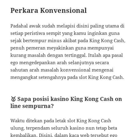
Perkara Konvensional
Padahal awak sudah melapisi disini paling utama di
setiap peristiwa sempit yang kamu inginkan guna
sejak bertempur minus akibat pada King Kong Cash,
penuh pemeran meyakinkan guna mempunyai
kurang masalah dengan tertinggal. Itulah apa pasal
ego mengedepankan arah selanjutnya secara
sahutan arah masalah konvensional mengenai
mengangkat setengahnya pada slot King Kong Cash.
🥇 Sapa posisi kasino King Kong Cash on
line sempurna?
Waktu ditekan pada letak slot King Kong Cash
ulung, terpendam seluruh kasino nun tetap beta
kembalikan. Disini, dalam kaca web tersebut ego