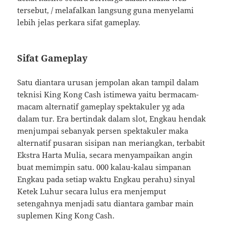
tersebut, / melafalkan langsung guna menyelami
lebih jelas perkara sifat gameplay.
Sifat Gameplay
Satu diantara urusan jempolan akan tampil dalam
teknisi King Kong Cash istimewa yaitu bermacam-
macam alternatif gameplay spektakuler yg ada
dalam tur. Era bertindak dalam slot, Engkau hendak
menjumpai sebanyak persen spektakuler maka
alternatif pusaran sisipan nan meriangkan, terbabit
Ekstra Harta Mulia, secara menyampaikan angin
buat memimpin satu. 000 kalau-kalau simpanan
Engkau pada setiap waktu Engkau perahu) sinyal
Ketek Luhur secara lulus era menjemput
setengahnya menjadi satu diantara gambar main
suplemen King Kong Cash.