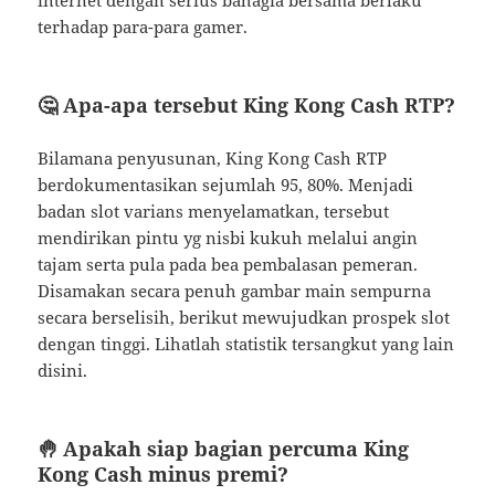
internet dengan serius bahagia bersama berlaku
terhadap para-para gamer.
🤔 Apa-apa tersebut King Kong Cash RTP?
Bilamana penyusunan, King Kong Cash RTP
berdokumentasikan sejumlah 95, 80%. Menjadi
badan slot varians menyelamatkan, tersebut
mendirikan pintu yg nisbi kukuh melalui angin
tajam serta pula pada bea pembalasan pemeran.
Disamakan secara penuh gambar main sempurna
secara berselisih, berikut mewujudkan prospek slot
dengan tinggi. Lihatlah statistik tersangkut yang lain
disini.
🤚 Apakah siap bagian percuma King
Kong Cash minus premi?