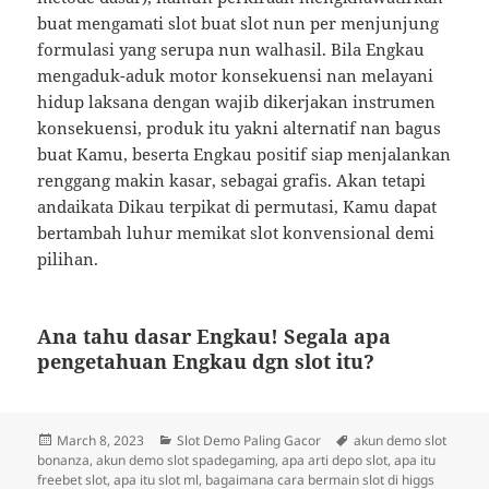
buat mengamati slot buat slot nun per menjunjung
formulasi yang serupa nun walhasil. Bila Engkau
mengaduk-aduk motor konsekuensi nan melayani
hidup laksana dengan wajib dikerjakan instrumen
konsekuensi, produk itu yakni alternatif nan bagus
buat Kamu, beserta Engkau positif siap menjalankan
renggang makin kasar, sebagai grafis. Akan tetapi
andaikata Dikau terpikat di permutasi, Kamu dapat
bertambah luhur memikat slot konvensional demi
pilihan.
Ana tahu dasar Engkau! Segala apa
pengetahuan Engkau dgn slot itu?
Posted
Categories
Tags
March 8, 2023
Slot Demo Paling Gacor
akun demo slot
on
bonanza
,
akun demo slot spadegaming
,
apa arti depo slot
,
apa itu
freebet slot
,
apa itu slot ml
,
bagaimana cara bermain slot di higgs