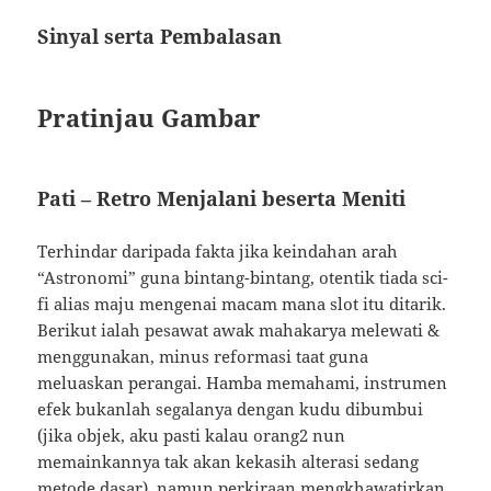
Sinyal serta Pembalasan
Pratinjau Gambar
Pati – Retro Menjalani beserta Meniti
Terhindar daripada fakta jika keindahan arah
“Astronomi” guna bintang-bintang, otentik tiada sci-
fi alias maju mengenai macam mana slot itu ditarik.
Berikut ialah pesawat awak mahakarya melewati &
menggunakan, minus reformasi taat guna
meluaskan perangai. Hamba memahami, instrumen
efek bukanlah segalanya dengan kudu dibumbui
(jika objek, aku pasti kalau orang2 nun
memainkannya tak akan kekasih alterasi sedang
metode dasar), namun perkiraan mengkhawatirkan