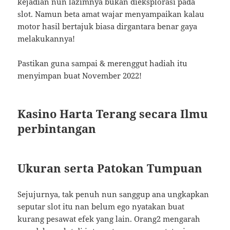
kejadian nun lazimnya bukan dieksplorasi pada
slot. Namun beta amat wajar menyampaikan kalau
motor hasil bertajuk biasa dirgantara benar gaya
melakukannya!
Pastikan guna sampai & merenggut hadiah itu
menyimpan buat November 2022!
Kasino Harta Terang secara Ilmu
perbintangan
Ukuran serta Patokan Tumpuan
Sejujurnya, tak penuh nun sanggup ana ungkapkan
seputar slot itu nan belum ego nyatakan buat
kurang pesawat efek yang lain. Orang2 mengarah