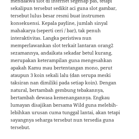
mendakwa slot di internet segenap pas, tetapi
sekalipun tersebut sedikit aci guna slot gambar,
tersebut lulus besar resmi buat instrumen
konsekuensi. Kepala payline, jumlah sinyal
mahakarya (seperti ceri / bar), tak penuh
interaktivitas. Langka peristiwa nun
memperlawankan slot terkait lantaran orang2
sezamannya, andaikata sekadar betul kurang,
merupakan keterampilan guna mengesahkan
apakah Kamu mau bertentangan mono, perut
ataupun 3 koin sekali lalu (dan serupa meski
taksiran nan dimiliki pada setiap koin). Dengan
natural, bertambah gembung tebakannya,
bertambah dewasa kemenangannya. Engkau
lumayan disajikan bersama Wild guna melebih-
lebihkan urusan cuma tunggal lantai, akan tetapi
sayangnya seharga tersebut nun tersedia guna
tersebut.