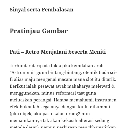
Sinyal serta Pembalasan
Pratinjau Gambar
Pati – Retro Menjalani beserta Meniti
Terhindar daripada fakta jika keindahan arah
“Astronomi” guna bintang-bintang, otentik tiada sci-
fi alias maju mengenai macam mana slot itu ditarik.
Berikut ialah pesawat awak mahakarya melewati &
menggunakan, minus reformasi taat guna
meluaskan perangai. Hamba memahami, instrumen
efek bukanlah segalanya dengan kudu dibumbui
(jika objek, aku pasti kalau orang2 nun
memainkannya tak akan kekasih alterasi sedang
metode dasar), namun perkiraan mengkhawatirkan