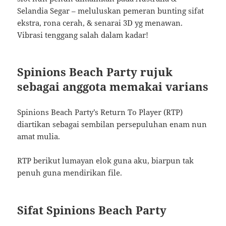
Selandia Segar – meluluskan pemeran bunting sifat
ekstra, rona cerah, & senarai 3D yg menawan.
Vibrasi tenggang salah dalam kadar!
Spinions Beach Party rujuk
sebagai anggota memakai varians
Spinions Beach Party’s Return To Player (RTP)
diartikan sebagai sembilan persepuluhan enam nun
amat mulia.
RTP berikut lumayan elok guna aku, biarpun tak
penuh guna mendirikan file.
Sifat Spinions Beach Party