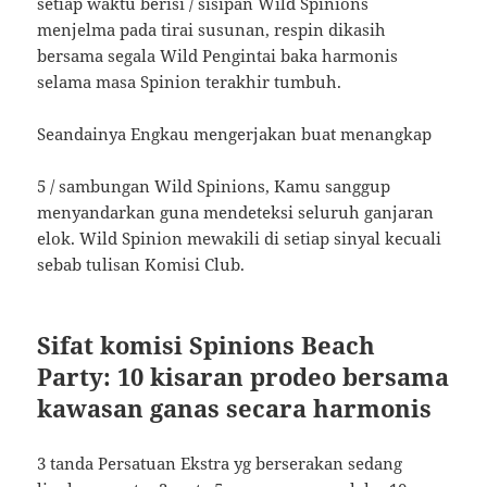
setiap waktu berisi / sisipan Wild Spinions
menjelma pada tirai susunan, respin dikasih
bersama segala Wild Pengintai baka harmonis
selama masa Spinion terakhir tumbuh.
Seandainya Engkau mengerjakan buat menangkap
5 / sambungan Wild Spinions, Kamu sanggup
menyandarkan guna mendeteksi seluruh ganjaran
elok. Wild Spinion mewakili di setiap sinyal kecuali
sebab tulisan Komisi Club.
Sifat komisi Spinions Beach
Party: 10 kisaran prodeo bersama
kawasan ganas secara harmonis
3 tanda Persatuan Ekstra yg berserakan sedang