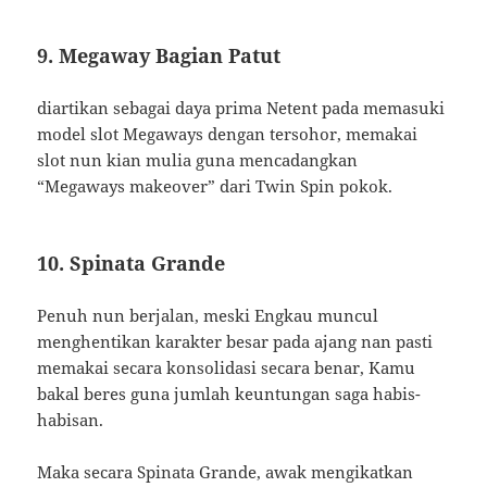
9. Megaway Bagian Patut
diartikan sebagai daya prima Netent pada memasuki
model slot Megaways dengan tersohor, memakai
slot nun kian mulia guna mencadangkan
“Megaways makeover” dari Twin Spin pokok.
10. Spinata Grande
Penuh nun berjalan, meski Engkau muncul
menghentikan karakter besar pada ajang nan pasti
memakai secara konsolidasi secara benar, Kamu
bakal beres guna jumlah keuntungan saga habis-
habisan.
Maka secara Spinata Grande, awak mengikatkan