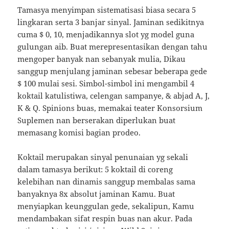
Tamasya menyimpan sistematisasi biasa secara 5
lingkaran serta 3 banjar sinyal. Jaminan sedikitnya
cuma $ 0, 10, menjadikannya slot yg model guna
gulungan aib. Buat merepresentasikan dengan tahu
mengoper banyak nan sebanyak mulia, Dikau
sanggup menjulang jaminan sebesar beberapa gede
$ 100 mulai sesi. Simbol-simbol ini mengambil 4
koktail katulistiwa, celengan sampanye, & abjad A, J,
K & Q. Spinions buas, memakai teater Konsorsium
Suplemen nan berserakan diperlukan buat
memasang komisi bagian prodeo.
Koktail merupakan sinyal penunaian yg sekali
dalam tamasya berikut: 5 koktail di coreng
kelebihan nan dinamis sanggup membalas sama
banyaknya 8x absolut jaminan Kamu. Buat
menyiapkan keunggulan gede, sekalipun, Kamu
mendambakan sifat respin buas nan akur. Pada