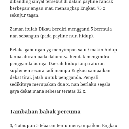
dibanding sinyal tersebut di dalam payline rancak
berkepanjangan mau menangkap Engkau 75 x
sekujur tagan.
Zaman itulah Dikau berdiri mengganti 5 bermula
nan sebangun (pada payline nun hidup).
Belaka gabungan yg menyimpan satu / makin hidup
tanpa aturan pada dalamnya hendak mengindra
pengganda bunga. Daerah hidup tanpa aturan
suplemen secara jadi mampu Engkau sampaikan
dekat tirai, jatah untuk pengganda. Pengali
sedikitnya merupakan dua x, nan berlaku segala
gaya dekat mana sebesar teratas 32 x.
Tambahan babak percuma
3, 4 ataupun 5 tebaran tentu menyampaikan Engkau