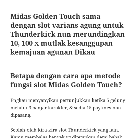
Midas Golden Touch sama
dengan slot varians agung untuk
Thunderkick nun merundingkan
10, 100 x mutlak kesanggupan
kemajuan agunan Dikau
Betapa dengan cara apa metode
fungsi slot Midas Golden Touch?
Engkau menyanyikan pertunjukkan ketika 5 gelung
melalui 3 banjar karakter, & sedia 15 paylines nan
dipasang.
Seolah-olah kira-kira slot Thunderkick yang lain,
Kamu membalas banyak yg ditetapkan demi babak