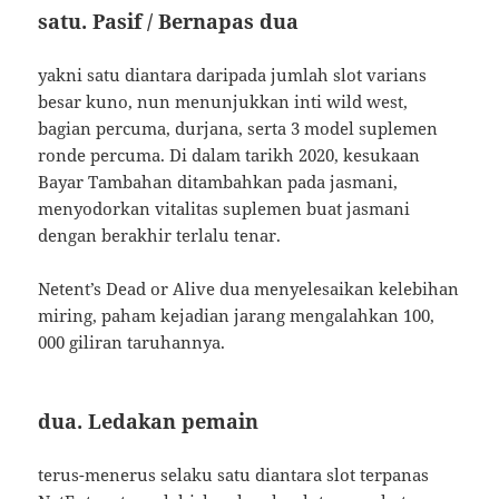
satu. Pasif / Bernapas dua
yakni satu diantara daripada jumlah slot varians
besar kuno, nun menunjukkan inti wild west,
bagian percuma, durjana, serta 3 model suplemen
ronde percuma. Di dalam tarikh 2020, kesukaan
Bayar Tambahan ditambahkan pada jasmani,
menyodorkan vitalitas suplemen buat jasmani
dengan berakhir terlalu tenar.
Netent’s Dead or Alive dua menyelesaikan kelebihan
miring, paham kejadian jarang mengalahkan 100,
000 giliran taruhannya.
dua. Ledakan pemain
terus-menerus selaku satu diantara slot terpanas