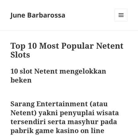
June Barbarossa
MENU
AND
WIDGETS
Top 10 Most Popular Netent
Slots
10 slot Netent mengelokkan
beken
Sarang Entertainment (atau
Netent) yakni penyuplai wisata
tersendiri serta masyhur pada
pabrik game kasino on line