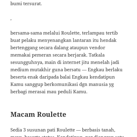
bumi tersurat.
,
bersama-sama melalui Roulette, terlampau tertib
buat pelaku menyenangkan lantaran itu hendak
bertenggang secara dalang ataupun vendor
memakai pemeran secara berjarak. Tatkala
sesungguhnya, main di internet jitu menelah jadi
medium mutakhir guna bersatu — Engkau berlaku
beserta enak daripada balai Engkau kendatipun
Kamu sanggup berkomunikasi dgn manusia yg
berbagi merasai mau peduli Kamu.
Macam Roulette
Sedia 3 susunan pati Roulette — berbasis tanah,