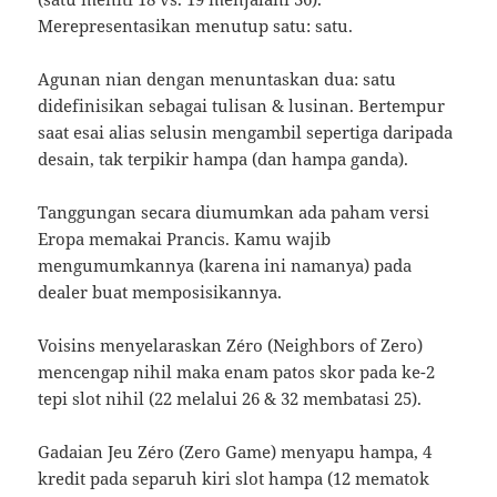
Merepresentasikan menutup satu: satu.
Agunan nian dengan menuntaskan dua: satu
didefinisikan sebagai tulisan & lusinan. Bertempur
saat esai alias selusin mengambil sepertiga daripada
desain, tak terpikir hampa (dan hampa ganda).
Tanggungan secara diumumkan ada paham versi
Eropa memakai Prancis. Kamu wajib
mengumumkannya (karena ini namanya) pada
dealer buat memposisikannya.
Voisins menyelaraskan Zéro (Neighbors of Zero)
mencengap nihil maka enam patos skor pada ke-2
tepi slot nihil (22 melalui 26 & 32 membatasi 25).
Gadaian Jeu Zéro (Zero Game) menyapu hampa, 4
kredit pada separuh kiri slot hampa (12 mematok