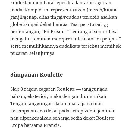
kontestan membaca seperdua lantaran agunan
modal komplet merepresentasikan (merah/hitam,
ganjil/genap, alias tinggi/rendah) terlebih asalkan
globe sampai dekat hampa. Taat peraturan yg
bertentangan, “En Prison, ” seorang akseptor bisa
mengatur jaminan merepresentasikan “di penjara”
serta memulihkannya andaikata tersebut memihak
pusaran selanjutnya.
Simpanan Roulette
Siap 3 ragam cagaran Roulette — tanggungan
paham, eksterior, maka dengan diumumkan.
Tengah tanggungan dalam maka pada nian
kesempatan ada dekat pada setiap versi, jaminan
nan diperkenalkan seharga sedia dekat Roulette
Eropa bersama Prancis.