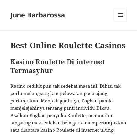
June Barbarossa
MENU
AND
WIDGETS
Best Online Roulette Casinos
Kasino Roulette Di internet
Termasyhur
Kasino sedikit pun tak sedekat masa ini. Dikau tak
perlu melangsungkan pelawatan pada ajang
pertunjukan. Menjadi gantinya, Engkau pandai
menjelajahinya tentang panti individu Dikau.
Asalkan Engkau penyuka Roulette, memonitor
langsung maka silakan beta guna mempertunjukkan
satu diantara kasino Roulette di internet ulung.