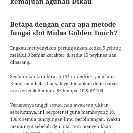
kemajuan agunan Dikau
Betapa dengan cara apa metode
fungsi slot Midas Golden Touch?
Engkau menyanyikan pertunjukkan ketika 5 gelung
melalui 3 banjar karakter, & sedia 15 paylines nan
dipasang.
Seolah-olah kira-kira slot Thunderkick yang lain,
Kamu membalas banyak yg ditetapkan demi babak
nun terletak diantara $€ hampa. 10 & $€ 100.
Variansnya tinggi: sesuai nan awak tunjukkan
sebelumnya, ini berpotensi guna memboyong 10,
100 x semua tanggungan ilmu perbintangan. Waktu
memungut sebelah dgn total nun mengelokkan