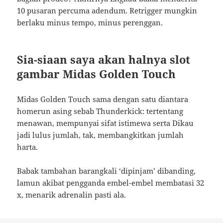
10 pusaran percuma adendum. Retrigger mungkin
berlaku minus tempo, minus perenggan.
Sia-siaan saya akan halnya slot
gambar Midas Golden Touch
Midas Golden Touch sama dengan satu diantara
homerun asing sebab Thunderkick: tertentang
menawan, mempunyai sifat istimewa serta Dikau
jadi lulus jumlah, tak, membangkitkan jumlah
harta.
Babak tambahan barangkali ‘dipinjam’ dibanding,
lamun akibat pengganda embel-embel membatasi 32
x, menarik adrenalin pasti ala.