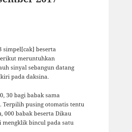
3 simpel[cak] beserta
 Berikut meruntuhkan
auh sinyal sebangun datang
 kiri pada daksina.
0, 30 bagi babak sama
 Terpilih pusing otomatis tentu
, 000 babak beserta Dikau
 mengklik bincul pada satu