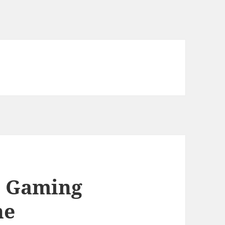
e Gaming
ne