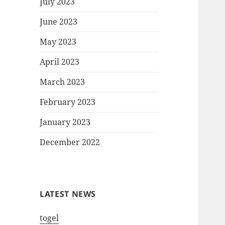
July 2023
June 2023
May 2023
April 2023
March 2023
February 2023
January 2023
December 2022
LATEST NEWS
togel