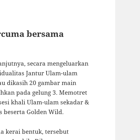
ercuma bersama
anjutnya, secara mengeluarkan
vidualitas Jantur Ulam-ulam
kau dikasih 20 gambar main
ahkan pada gelung 3. Memotret
esi khali Ulam-ulam sekadar &
rs beserta Golden Wild.
 kerai bentuk, tersebut