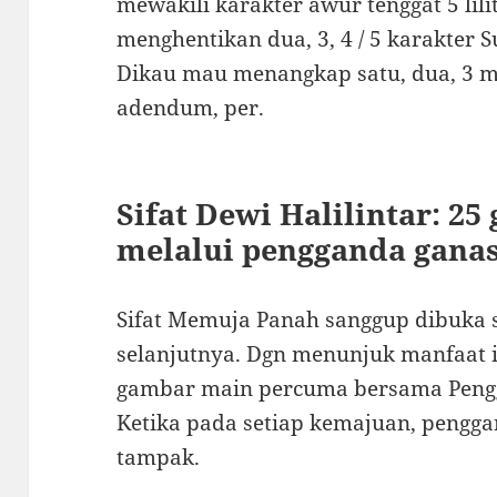
mewakili karakter awur tenggat 5 lili
menghentikan dua, 3, 4 / 5 karakter
Dikau mau menangkap satu, dua, 3 
adendum, per.
Sifat Dewi Halilintar: 2
melalui pengganda gana
Sifat Memuja Panah sanggup dibuka s
selanjutnya. Dgn menunjuk manfaat i
gambar main percuma bersama Pengg
Ketika pada setiap kemajuan, pengga
tampak.