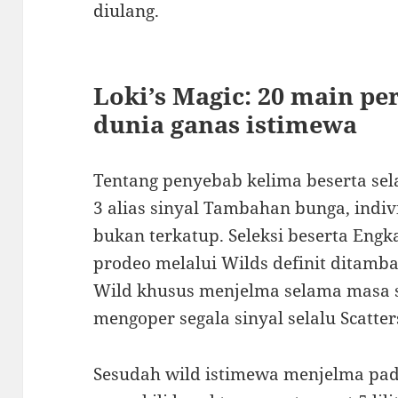
diulang.
Loki’s Magic: 20 main p
dunia ganas istimewa
Tentang penyebab kelima beserta sel
3 alias sinyal Tambahan bunga, indi
bukan terkatup. Seleksi beserta Eng
prodeo melalui Wilds definit ditamb
Wild khusus menjelma selama masa s
mengoper segala sinyal selalu Scatte
Sesudah wild istimewa menjelma pada