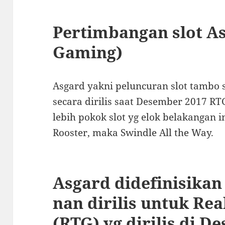
Pertimbangan slot A
Gaming)
Asgard yakni peluncuran slot tambo
secara dirilis saat Desember 2017 
lebih pokok slot yg elok belakangan i
Rooster, maka Swindle All the Way.
Asgard didefinisikan 
nan dirilis untuk Re
(RTG) yg dirilis di D