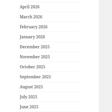
April 2026
March 2026
February 2026
January 2026
December 2025
November 2025
October 2025
September 2025
August 2025
July 2025
June 2025