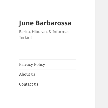
June Barbarossa
Berita, Hiburan, & Informasi
Terkini!
Privacy Policy
About us
Contact us