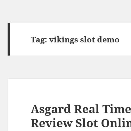
Tag:
vikings slot demo
Asgard Real Tim
Review Slot Onli