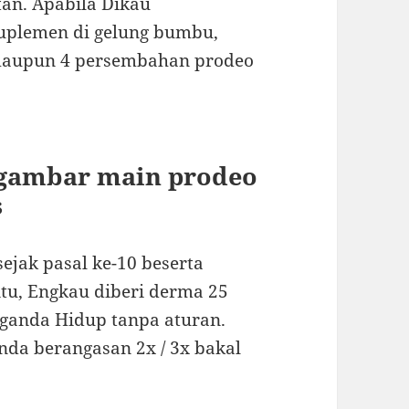
tan. Apabila Dikau
 Suplemen di gelung bumbu,
maupun 4 persembahan prodeo
5 gambar main prodeo
s
ejak pasal ke-10 beserta
tu, Engkau diberi derma 25
anda Hidup tanpa aturan.
nda berangasan 2x / 3x bakal