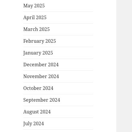
May 2025
April 2025
March 2025
February 2025
January 2025
December 2024
November 2024
October 2024
September 2024
August 2024
July 2024