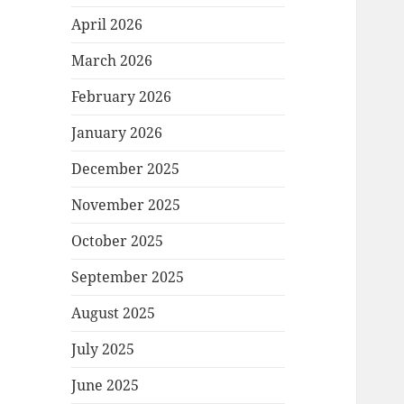
April 2026
March 2026
February 2026
January 2026
December 2025
November 2025
October 2025
September 2025
August 2025
July 2025
June 2025