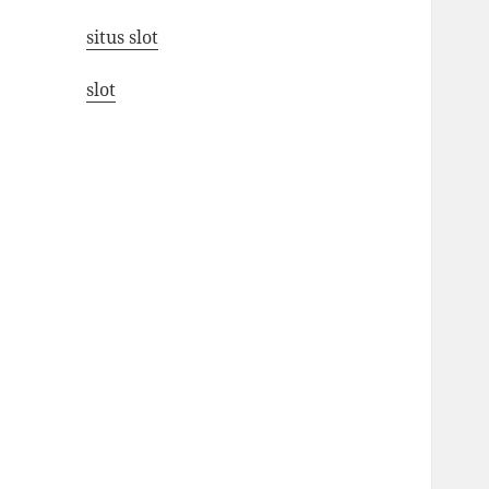
situs slot
slot