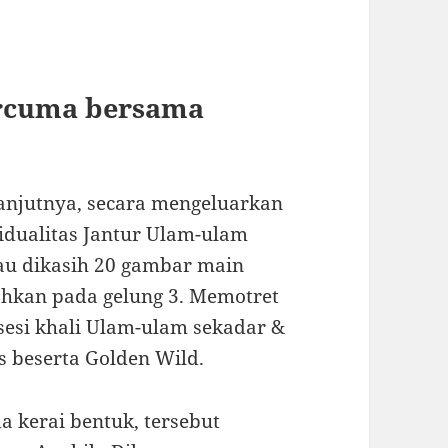
ercuma bersama
anjutnya, secara mengeluarkan
vidualitas Jantur Ulam-ulam
kau dikasih 20 gambar main
ahkan pada gelung 3. Memotret
esi khali Ulam-ulam sekadar &
rs beserta Golden Wild.
 kerai bentuk, tersebut