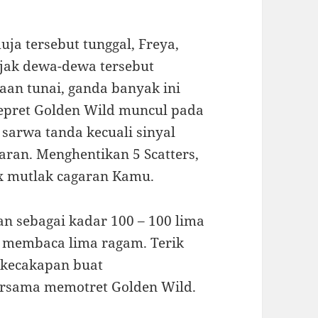
ja tersebut tunggal, Freya,
jak dewa-dewa tersebut
aan tunai, ganda banyak ini
epret Golden Wild muncul pada
sarwa tanda kecuali sinyal
aran. Menghentikan 5 Scatters,
x mutlak cagaran Kamu.
an sebagai kadar 100 – 100 lima
 membaca lima ragam. Terik
 kecakapan buat
rsama memotret Golden Wild.