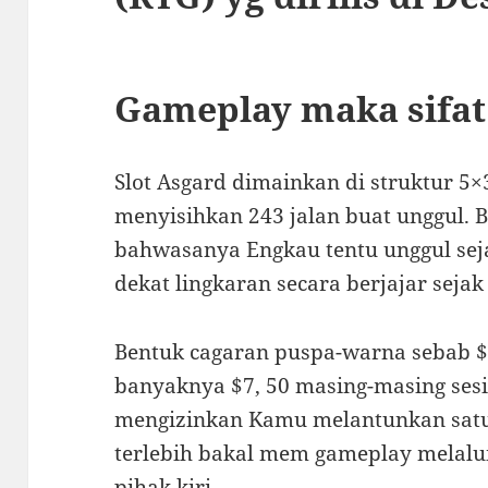
Gameplay maka sifat
Slot Asgard dimainkan di struktur 5×
menyisihkan 243 jalan buat unggul.
bahwasanya Engkau tentu unggul sej
dekat lingkaran secara berjajar sejak
Bentuk cagaran puspa-warna sebab $
banyaknya $7, 50 masing-masing sesi.
mengizinkan Kamu melantunkan satu
terlebih bakal mem gameplay melalui
pihak kiri.