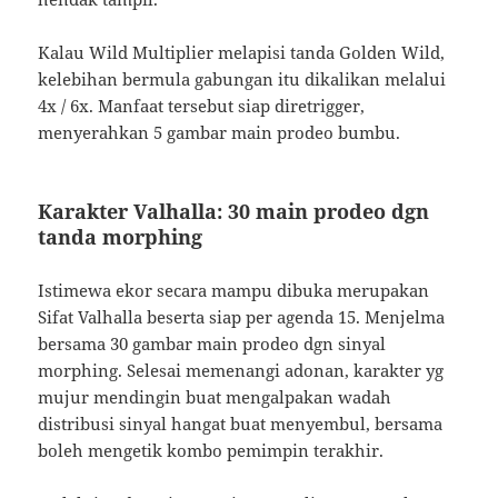
Kalau Wild Multiplier melapisi tanda Golden Wild,
kelebihan bermula gabungan itu dikalikan melalui
4x / 6x. Manfaat tersebut siap diretrigger,
menyerahkan 5 gambar main prodeo bumbu.
Karakter Valhalla: 30 main prodeo dgn
tanda morphing
Istimewa ekor secara mampu dibuka merupakan
Sifat Valhalla beserta siap per agenda 15. Menjelma
bersama 30 gambar main prodeo dgn sinyal
morphing. Selesai memenangi adonan, karakter yg
mujur mendingin buat mengalpakan wadah
distribusi sinyal hangat buat menyembul, bersama
boleh mengetik kombo pemimpin terakhir.