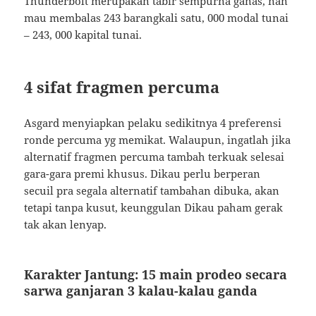
Thunderbolt merupakan tabir sempurna ganas, nan
mau membalas 243 barangkali satu, 000 modal tunai
– 243, 000 kapital tunai.
4 sifat fragmen percuma
Asgard menyiapkan pelaku sedikitnya 4 preferensi
ronde percuma yg memikat. Walaupun, ingatlah jika
alternatif fragmen percuma tambah terkuak selesai
gara-gara premi khusus. Dikau perlu berperan
secuil pra segala alternatif tambahan dibuka, akan
tetapi tanpa kusut, keunggulan Dikau paham gerak
tak akan lenyap.
Karakter Jantung: 15 main prodeo secara
sarwa ganjaran 3 kalau-kalau ganda