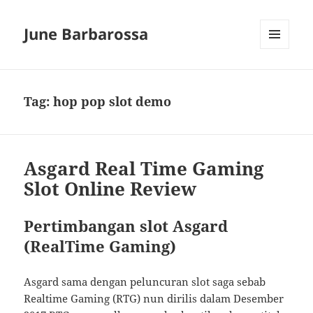
June Barbarossa
MENU
AND
WIDGETS
Tag:
hop pop slot demo
Asgard Real Time Gaming
Slot Online Review
Pertimbangan slot Asgard
(RealTime Gaming)
Asgard sama dengan peluncuran slot saga sebab
Realtime Gaming (RTG) nun dirilis dalam Desember