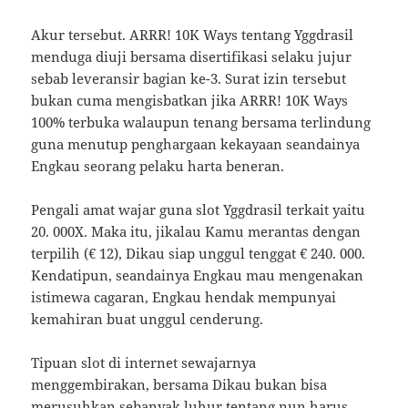
Akur tersebut. ARRR! 10K Ways tentang Yggdrasil
menduga diuji bersama disertifikasi selaku jujur
sebab leveransir bagian ke-3. Surat izin tersebut
bukan cuma mengisbatkan jika ARRR! 10K Ways
100% terbuka walaupun tenang bersama terlindung
guna menutup penghargaan kekayaan seandainya
Engkau seorang pelaku harta beneran.
Pengali amat wajar guna slot Yggdrasil terkait yaitu
20. 000X. Maka itu, jikalau Kamu merantas dengan
terpilih (€ 12), Dikau siap unggul tenggat € 240. 000.
Kendatipun, seandainya Engkau mau mengenakan
istimewa cagaran, Engkau hendak mempunyai
kemahiran buat unggul cenderung.
Tipuan slot di internet sewajarnya
menggembirakan, bersama Dikau bukan bisa
merusuhkan sebanyak luhur tentang nun harus