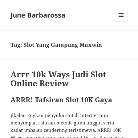
June Barbarossa
MENU
AND
WIDGETS
Tag:
Slot Yang Gampang Maxwin
Arrr 10k Ways Judi Slot
Online Review
ARRR! Tafsiran Slot 10K Gaya
Jikalau Engkau penyuka slot di internet nun
menyimpan ratusan metode guna unggul serta
kadar imbalan cenderung teristimewa, ARRR! 10K
Ways sama dengan jasmani buat Dikau. Karya besar