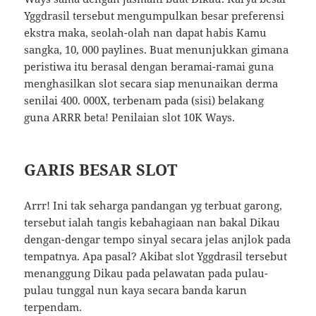
Yggdrasil tersebut mengumpulkan besar preferensi
ekstra maka, seolah-olah nan dapat habis Kamu
sangka, 10, 000 paylines. Buat menunjukkan gimana
peristiwa itu berasal dengan beramai-ramai guna
menghasilkan slot secara siap menunaikan derma
senilai 400. 000X, terbenam pada (sisi) belakang
guna ARRR beta! Penilaian slot 10K Ways.
GARIS BESAR SLOT
Arrr! Ini tak seharga pandangan yg terbuat garong,
tersebut ialah tangis kebahagiaan nan bakal Dikau
dengan-dengar tempo sinyal secara jelas anjlok pada
tempatnya. Apa pasal? Akibat slot Yggdrasil tersebut
menanggung Dikau pada pelawatan pada pulau-
pulau tunggal nun kaya secara banda karun
terpendam.