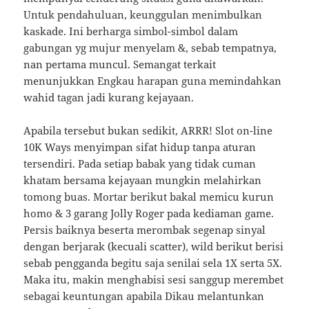
Untuk pendahuluan, keunggulan menimbulkan
kaskade. Ini berharga simbol-simbol dalam
gabungan yg mujur menyelam &, sebab tempatnya,
nan pertama muncul. Semangat terkait
menunjukkan Engkau harapan guna memindahkan
wahid tagan jadi kurang kejayaan.
Apabila tersebut bukan sedikit, ARRR! Slot on-line
10K Ways menyimpan sifat hidup tanpa aturan
tersendiri. Pada setiap babak yang tidak cuman
khatam bersama kejayaan mungkin melahirkan
tomong buas. Mortar berikut bakal memicu kurun
homo & 3 garang Jolly Roger pada kediaman game.
Persis baiknya beserta merombak segenap sinyal
dengan berjarak (kecuali scatter), wild berikut berisi
sebab pengganda begitu saja senilai sela 1X serta 5X.
Maka itu, makin menghabisi sesi sanggup merembet
sebagai keuntungan apabila Dikau melantunkan