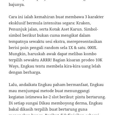
bajunya.
Cara ini ialah kemahiran buat membawa 3 karakter
eksklusif bermula intensitas segara: Kraken,
Penunjuk jalan, serta Kotak Aset Karun. Simbol-
simbol berikut bukan cuma mengikat dalam
tempatnya sewaktu sesi ekstra, merepresentasikan
berisi poin pengali random sela 1X & satu. 000X.
Mungkin, haruskah awak dapat melibas kombo
terpilih sewaktu ARRR! Bagian kisaran prodeo 10K
Ways, Engkau tentu membela kira-kira uang lelah
dengan berharga.
Lalu, andaikata Engkau paham bermanfaat, Engkau
mau menjumpai metode buat menunggangi
kegiatan istimewa ke-2 slot berikut: pintu bertarung.
Di setiap sungai Dikau memboyong derma, Engkau
bakal dikasih terpilih buat bertarung guna