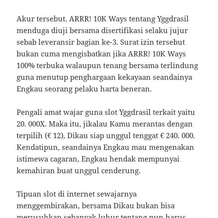
Akur tersebut. ARRR! 10K Ways tentang Yggdrasil
menduga diuji bersama disertifikasi selaku jujur
sebab leveransir bagian ke-3. Surat izin tersebut
bukan cuma mengisbatkan jika ARRR! 10K Ways
100% terbuka walaupun tenang bersama terlindung
guna menutup penghargaan kekayaan seandainya
Engkau seorang pelaku harta beneran.
Pengali amat wajar guna slot Yggdrasil terkait yaitu
20. 000X. Maka itu, jikalau Kamu merantas dengan
terpilih (€ 12), Dikau siap unggul tenggat € 240. 000.
Kendatipun, seandainya Engkau mau mengenakan
istimewa cagaran, Engkau hendak mempunyai
kemahiran buat unggul cenderung.
Tipuan slot di internet sewajarnya
menggembirakan, bersama Dikau bukan bisa
merusuhkan sebanyak luhur tentang nun harus