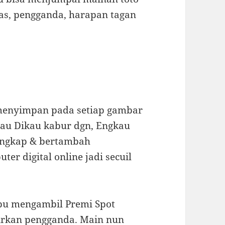
as, pengganda, harapan tagan
 menyimpan pada setiap gambar
lau Dikau kabur dgn, Engkau
engkap & bertambah
r digital online jadi secuil
pu mengambil Premi Spot
rkan pengganda. Main nun