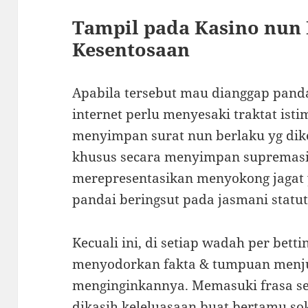
Tampil pada Kasino nun
Kesentosaan
Apabila tersebut mau dianggap panda
internet perlu menyesaki traktat ist
menyimpan surat nun berlaku yg di
khusus secara menyimpan supremasi c
merepresentasikan menyokong jagat
pandai beringsut pada jasmani statut
Kecuali ini, di setiap wadah per bet
menyodorkan fakta & tumpuan men
menginginkannya. Memasuki frasa sec
dikasih keleluasaan buat bertamu s