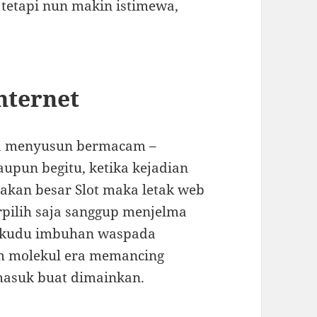
tetapi nun makin istimewa,
.
nternet
ia menyusun bermacam –
upun begitu, ketika kejadian
iakan besar Slot maka letak web
rpilih saja sanggup menjelma
er kudu imbuhan waspada
m molekul era memancing
 masuk buat dimainkan.