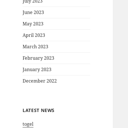
July 2023
June 2023
May 2023
April 2023
March 2023
February 2023
January 2023
December 2022
LATEST NEWS
togel