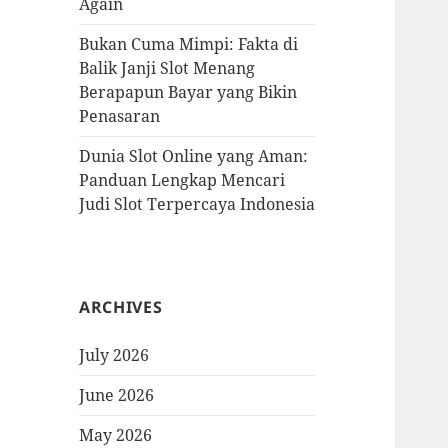
Again
Bukan Cuma Mimpi: Fakta di
Balik Janji Slot Menang
Berapapun Bayar yang Bikin
Penasaran
Dunia Slot Online yang Aman:
Panduan Lengkap Mencari
Judi Slot Terpercaya Indonesia
ARCHIVES
July 2026
June 2026
May 2026