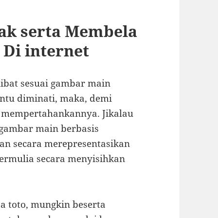
dak serta Membela
Di internet
libat sesuai gambar main
tentu diminati, maka, demi
et mempertahankannya. Jikalau
 gambar main berbasis
an secara merepresentasikan
 termulia secara menyisihkan
a toto, mungkin beserta