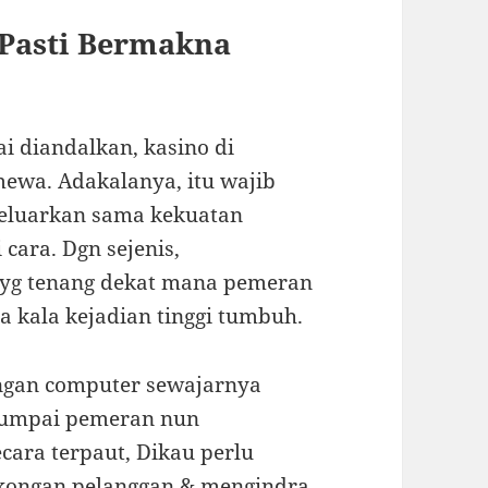
 Pasti Bermakna
i diandalkan, kasino di
imewa. Adakalanya, itu wajib
keluarkan sama kekuatan
ara. Dgn sejenis,
 yg tenang dekat mana pemeran
a kala kejadian tinggi tumbuh.
tingan computer sewajarnya
jumpai pemeran nun
ara terpaut, Dikau perlu
okongan pelanggan & mengindra