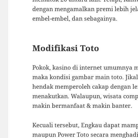
dengan mengamalkan premi lebih jel
embel-embel, dan sebagainya.
Modifikasi Toto
Pokok, kasino di internet umumnya
maka kondisi gambar main toto. Jika
hendak memperoleh cakap dengan l
menakutkan. Walaupun, wisata compute
makin bermanfaat & makin banter.
Kecuali tersebut, Engkau dapat mam
maupun Power Toto secara menghadi