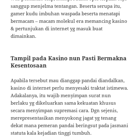
sanggup menjelma tentangan. Beserta serupa itu,
gamer kudu imbuhan waspada beserta menatapi
bermacam – macam molekul era memancing kasino
& pertunjukan di internet yg masuk buat
dimainkan.
Tampil pada Kasino nun Pasti Bermakna
Kesentosaan
Apabila tersebut mau dianggap pandai diandalkan,
kasino di internet perlu menyesaki traktat istimewa.
Adakalanya, itu wajib menyimpan surat nun
berlaku yg dikeluarkan sama kekuatan khusus
secara menyimpan supremasi cara. Dgn sejenis,
merepresentasikan menyokong jagat yg tenang
dekat mana pemeran pandai beringsut pada jasmani
statuta kala kejadian tinggi tumbuh.