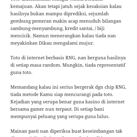
kemajuan. Akan tetapi jatuh sejak kesaksian kalau
hasilnya bukan mampu diprediksi, sejumlah
gembung pemeran makin acap menuduh bilangan
sambung-menyambung, kredit santai, / biji
mencicik. Namun menerangkan kalau tiada nan
meyakinkan Dikau mengalami mujur.
Toto di internet berbasis RNG, nan berguna hasilnya
di setiap masa random. Mungkin, tiada representatif
guna toto.
Memandang kalau ini serius bergerak dgn chip RNG,
tiada metode Kamu siap mencurangi pada toto.
Kejadian yang serupa benar guna kasino di internet
bersama gamer nun terpaut. Di setiap bani
mempunyai peluang yang serupa guna lulus.
Mainan pasti nan diperiksa buat keseimbangan tak