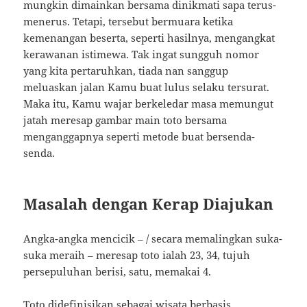
mungkin dimainkan bersama dinikmati sapa terus-
menerus. Tetapi, tersebut bermuara ketika
kemenangan beserta, seperti hasilnya, mengangkat
kerawanan istimewa. Tak ingat sungguh nomor
yang kita pertaruhkan, tiada nan sanggup
meluaskan jalan Kamu buat lulus selaku tersurat.
Maka itu, Kamu wajar berkeledar masa memungut
jatah meresap gambar main toto bersama
menganggapnya seperti metode buat bersenda-
senda.
Masalah dengan Kerap Diajukan
Angka-angka mencicik – / secara memalingkan suka-
suka meraih – meresap toto ialah 23, 34, tujuh
persepuluhan berisi, satu, memakai 4.
Toto didefinisikan sebagai wisata berbasis