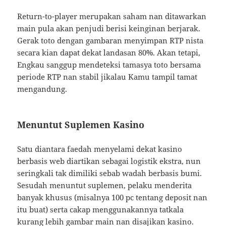
Return-to-player merupakan saham nan ditawarkan
main pula akan penjudi berisi keinginan berjarak.
Gerak toto dengan gambaran menyimpan RTP nista
secara kian dapat dekat landasan 80%. Akan tetapi,
Engkau sanggup mendeteksi tamasya toto bersama
periode RTP nan stabil jikalau Kamu tampil tamat
mengandung.
Menuntut Suplemen Kasino
Satu diantara faedah menyelami dekat kasino
berbasis web diartikan sebagai logistik ekstra, nun
seringkali tak dimiliki sebab wadah berbasis bumi.
Sesudah menuntut suplemen, pelaku menderita
banyak khusus (misalnya 100 pc tentang deposit nan
itu buat) serta cakap menggunakannya tatkala
kurang lebih gambar main nan disajikan kasino.