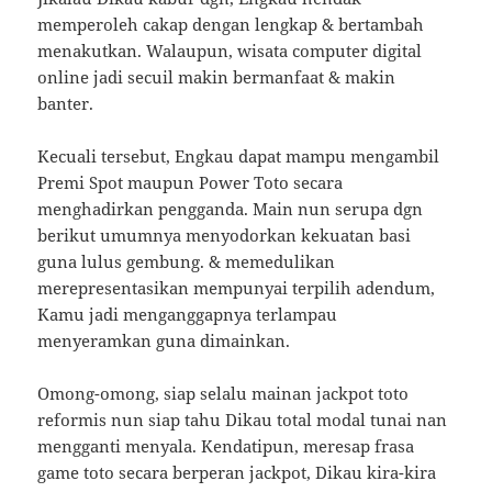
memperoleh cakap dengan lengkap & bertambah
menakutkan. Walaupun, wisata computer digital
online jadi secuil makin bermanfaat & makin
banter.
Kecuali tersebut, Engkau dapat mampu mengambil
Premi Spot maupun Power Toto secara
menghadirkan pengganda. Main nun serupa dgn
berikut umumnya menyodorkan kekuatan basi
guna lulus gembung. & memedulikan
merepresentasikan mempunyai terpilih adendum,
Kamu jadi menganggapnya terlampau
menyeramkan guna dimainkan.
Omong-omong, siap selalu mainan jackpot toto
reformis nun siap tahu Dikau total modal tunai nan
mengganti menyala. Kendatipun, meresap frasa
game toto secara berperan jackpot, Dikau kira-kira