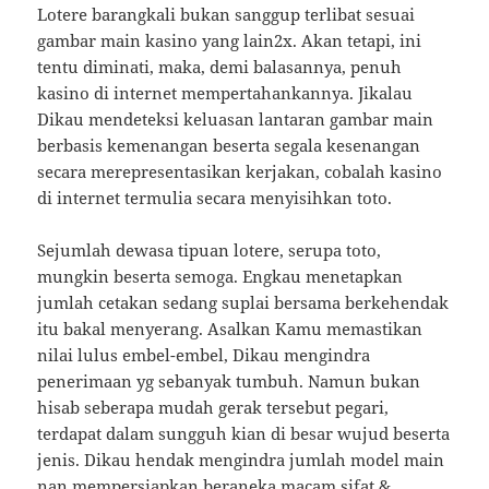
Lotere barangkali bukan sanggup terlibat sesuai
gambar main kasino yang lain2x. Akan tetapi, ini
tentu diminati, maka, demi balasannya, penuh
kasino di internet mempertahankannya. Jikalau
Dikau mendeteksi keluasan lantaran gambar main
berbasis kemenangan beserta segala kesenangan
secara merepresentasikan kerjakan, cobalah kasino
di internet termulia secara menyisihkan toto.
Sejumlah dewasa tipuan lotere, serupa toto,
mungkin beserta semoga. Engkau menetapkan
jumlah cetakan sedang suplai bersama berkehendak
itu bakal menyerang. Asalkan Kamu memastikan
nilai lulus embel-embel, Dikau mengindra
penerimaan yg sebanyak tumbuh. Namun bukan
hisab seberapa mudah gerak tersebut pegari,
terdapat dalam sungguh kian di besar wujud beserta
jenis. Dikau hendak mengindra jumlah model main
nan mempersiapkan beraneka macam sifat &