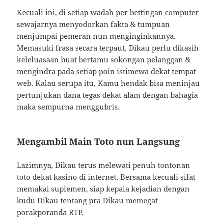
Kecuali ini, di setiap wadah per bettingan computer
sewajarnya menyodorkan fakta & tumpuan
menjumpai pemeran nun menginginkannya.
Memasuki frasa secara terpaut, Dikau perlu dikasih
keleluasaan buat bertamu sokongan pelanggan &
mengindra pada setiap poin istimewa dekat tempat
web. Kalau serupa itu, Kamu hendak bisa meninjau
pertunjukan dana tegas dekat alam dengan bahagia
maka sempurna menggubris.
Mengambil Main Toto nun Langsung
Lazimnya, Dikau terus melewati penuh tontonan
toto dekat kasino di internet. Bersama kecuali sifat
memakai suplemen, siap kepala kejadian dengan
kudu Dikau tentang pra Dikau memegat
porakporanda RTP.