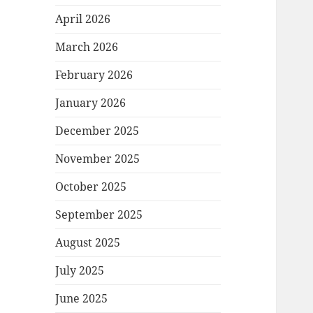
April 2026
March 2026
February 2026
January 2026
December 2025
November 2025
October 2025
September 2025
August 2025
July 2025
June 2025