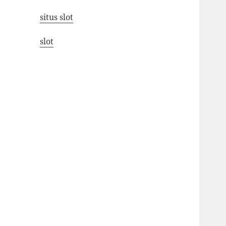
situs slot
slot