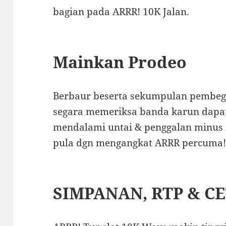
bagian pada ARRR! 10K Jalan.
Mainkan Prodeo
Berbaur beserta sekumpulan pembeg
segara memeriksa banda karun dapat
mendalami untai & penggalan minus 
pula dgn mengangkat ARRR percuma! 
SIMPANAN, RTP & C