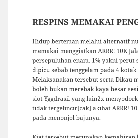
RESPINS MEMAKAI PEN
Hidup berteman melalui alternatif n
memakai menggiatkan ARRR! 10K Jala
persepuluhan enam. 1% yakni perut s
dipicu sebab tenggelam pada 4 kotak
Melaksanakan tersebut serta Dikau 
boleh bukan merebak kaya besar sesi
slot Yggdrasil yang lain2x menyodor
tidak tergelincir[cak] akibat ARRR!
pada menonjol bajunya.
Kiat tersebut merupakan kemahiran 