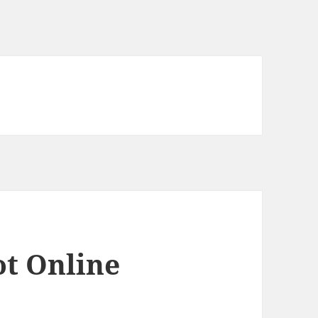
ot Online