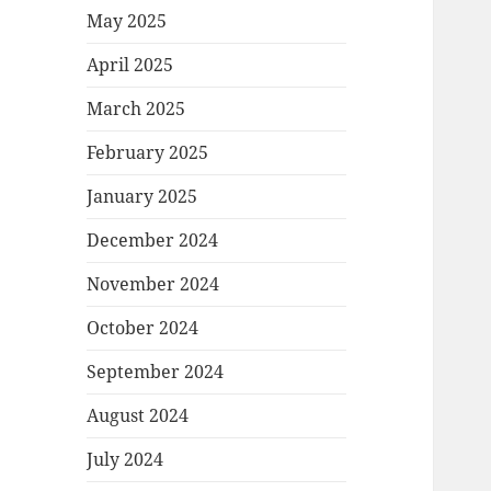
May 2025
April 2025
March 2025
February 2025
January 2025
December 2024
November 2024
October 2024
September 2024
August 2024
July 2024