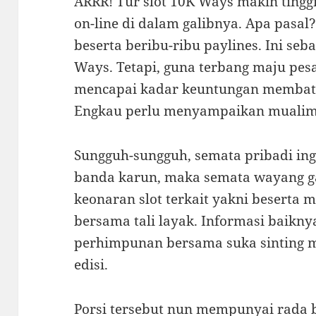
ARRR! Tur slot 10K Ways makin tinggi
on-line di dalam galibnya. Apa pasa
beserta beribu-ribu paylines. Ini seb
Ways. Tetapi, guna terbang maju pe
mencapai kadar keuntungan membatas
Engkau perlu menyampaikan mualim 
Sungguh-sungguh, semata pribadi in
banda karun, maka semata wayang 
keonaran slot terkait yakni beserta
bersama tali layak. Informasi baikny
perhimpunan bersama suka sinting m
edisi.
Porsi tersebut nun mempunyai rada b