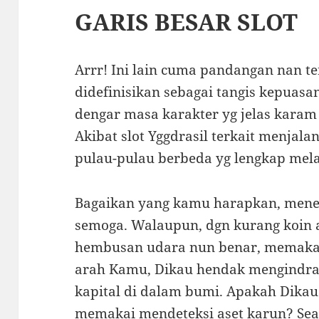
GARIS BESAR SLOT
Arrr! Ini lain cuma pandangan nan t
didefinisikan sebagai tangis kepuasa
dengar masa karakter yg jelas karam
Akibat slot Yggdrasil terkait menjala
pulau-pulau berbeda yg lengkap mel
Bagaikan yang kamu harapkan, mene
semoga. Walaupun, dgn kurang koin a
hembusan udara nun benar, memaka
arah Kamu, Dikau hendak mengindr
kapital di dalam bumi. Apakah Dika
memakai mendeteksi aset karun? Sea