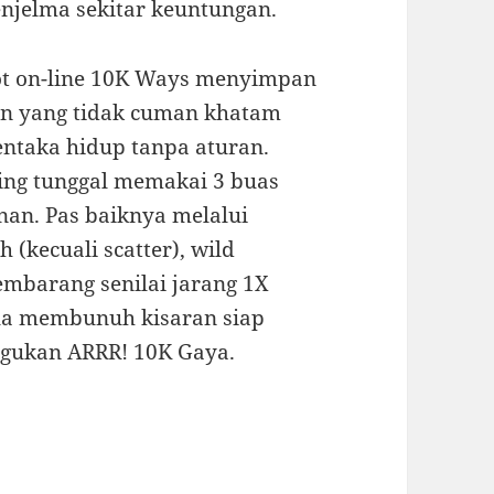
jelma sekitar keuntungan.
Slot on-line 10K Ways menyimpan
aran yang tidak cuman khatam
ntaka hidup tanpa aturan.
ing tunggal memakai 3 buas
onan. Pas baiknya melalui
 (kecuali scatter), wild
embarang senilai jarang 1X
la membunuh kisaran siap
agukan ARRR! 10K Gaya.