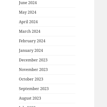
June 2024
May 2024
April 2024
March 2024
February 2024
January 2024
December 2023
November 2023
October 2023
September 2023
August 2023