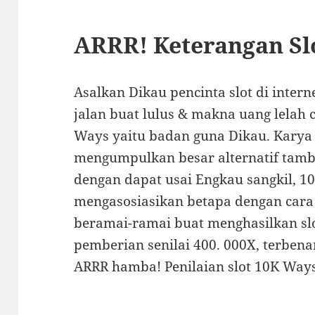
ARRR! Keterangan Sl
Asalkan Dikau pencinta slot di inter
jalan buat lulus & makna uang lelah
Ways yaitu badan guna Dikau. Karya b
mengumpulkan besar alternatif tam
dengan dapat usai Engkau sangkil, 10
mengasosiasikan betapa dengan cara a
beramai-ramai buat menghasilkan sl
pemberian senilai 400. 000X, terbena
ARRR hamba! Penilaian slot 10K Ways