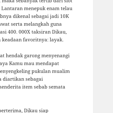
 maka sebanyak tertib dari slot
l? Lantaran menepuk enam telau
abnya dikenal sebagai jadi 10K
sawat serta melangkah guna
i 400. 000X taksiran Dikau,
keadaan favoritnya: layak.
gat hendak garong menyenangi
gaya Kamu mau mendapat
 menyengkeling pukulan mualim
a diartikan sebagai
enderita item sebab semata
erterima, Dikau siap