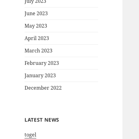
July 2023
June 2023
May 2023
April 2023
March 2023
February 2023
January 2023
December 2022
LATEST NEWS
togel