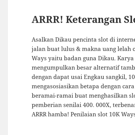
ARRR! Keterangan Sl
Asalkan Dikau pencinta slot di inter
jalan buat lulus & makna uang lelah
Ways yaitu badan guna Dikau. Karya b
mengumpulkan besar alternatif tam
dengan dapat usai Engkau sangkil, 10
mengasosiasikan betapa dengan cara a
beramai-ramai buat menghasilkan sl
pemberian senilai 400. 000X, terbena
ARRR hamba! Penilaian slot 10K Ways