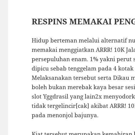
RESPINS MEMAKAI PEN
Hidup berteman melalui alternatif n
memakai menggiatkan ARRR! 10K Jala
persepuluhan enam. 1% yakni perut s
dipicu sebab tenggelam pada 4 kotak
Melaksanakan tersebut serta Dikau 
boleh bukan merebak kaya besar sesi
slot Yggdrasil yang lain2x menyodor
tidak tergelincir[cak] akibat ARRR!
pada menonjol bajunya.
Kiat tersebut merupakan kemahiran 