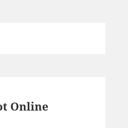
ot Online