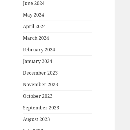
June 2024
May 2024
April 2024
March 2024
February 2024
January 2024
December 2023
November 2023
October 2023
September 2023
August 2023