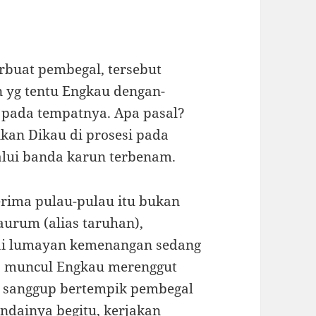
erbuat pembegal, tersebut
n yg tentu Engkau dengan-
 pada tempatnya. Apa pasal?
nkan Dikau di prosesi pada
alui banda karun terbenam.
rima pulau-pulau itu bukan
urum (alias taruhan),
i lumayan kemenangan sedang
a muncul Engkau merenggut
u sanggup bertempik pembegal
ndainya begitu, kerjakan