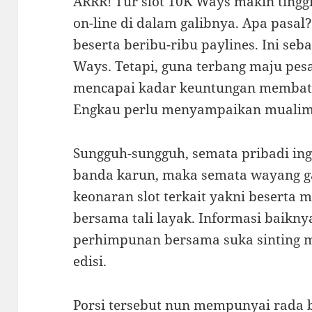
ARRR! Tur slot 10K Ways makin tinggi
on-line di dalam galibnya. Apa pasa
beserta beribu-ribu paylines. Ini seb
Ways. Tetapi, guna terbang maju pe
mencapai kadar keuntungan membatas
Engkau perlu menyampaikan mualim 
Sungguh-sungguh, semata pribadi in
banda karun, maka semata wayang 
keonaran slot terkait yakni beserta
bersama tali layak. Informasi baikny
perhimpunan bersama suka sinting m
edisi.
Porsi tersebut nun mempunyai rada b