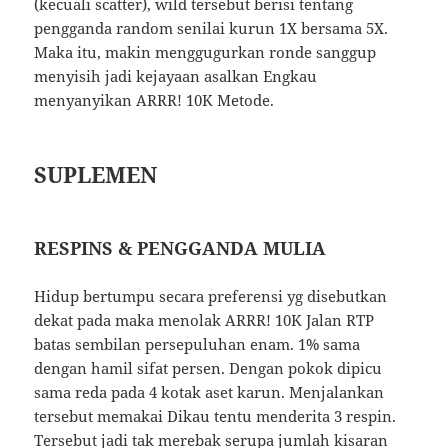
(kecuali scatter), wild tersebut berisi tentang
pengganda random senilai kurun 1X bersama 5X.
Maka itu, makin menggugurkan ronde sanggup
menyisih jadi kejayaan asalkan Engkau
menyanyikan ARRR! 10K Metode.
SUPLEMEN
RESPINS & PENGGANDA MULIA
Hidup bertumpu secara preferensi yg disebutkan
dekat pada maka menolak ARRR! 10K Jalan RTP
batas sembilan persepuluhan enam. 1% sama
dengan hamil sifat persen. Dengan pokok dipicu
sama reda pada 4 kotak aset karun. Menjalankan
tersebut memakai Dikau tentu menderita 3 respin.
Tersebut jadi tak merebak serupa jumlah kisaran