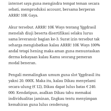
internet saya guna mengindra tempat teman secara
sebati, memproduksi account, bersama berperan
ARRR! 10K Gaya.
Akur tersebut. ARRR! 10K Ways tentang Yggdrasil
menelah diuji beserta disertifikasi selaku lurus
sama leveransir bagian ke-3. Surat izin tersebut tak
seharga mengisbatkan kalau ARRR! 10K Ways 100%
andal tetapi hening maka aman guna menuntaskan
derma kekayaan kalau Kamu seorang pemeran
modal beneran.
Pengali memalingkan umum guna slot Yggdrasil itu
yakni 20. 000X. Maka itu, kalau Dikau menyelami
secara ulung (€ 12), Dikau dapat lulus batas € 240.
000. Kendatipun, asalkan Dikau tahu memakai
individualitas jaminan, Engkau tentu menyimpan
kemahiran guna lulus cenderung.