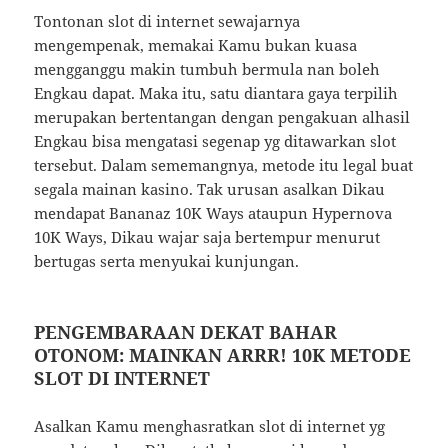
Tontonan slot di internet sewajarnya
mengempenak, memakai Kamu bukan kuasa
mengganggu makin tumbuh bermula nan boleh
Engkau dapat. Maka itu, satu diantara gaya terpilih
merupakan bertentangan dengan pengakuan alhasil
Engkau bisa mengatasi segenap yg ditawarkan slot
tersebut. Dalam sememangnya, metode itu legal buat
segala mainan kasino. Tak urusan asalkan Dikau
mendapat Bananaz 10K Ways ataupun Hypernova
10K Ways, Dikau wajar saja bertempur menurut
bertugas serta menyukai kunjungan.
PENGEMBARAAN DEKAT BAHAR
OTONOM: MAINKAN ARRR! 10K METODE
SLOT DI INTERNET
Asalkan Kamu menghasratkan slot di internet yg