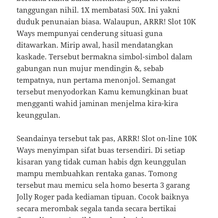
tanggungan nihil. 1X membatasi 50X. Ini yakni
duduk penunaian biasa. Walaupun, ARRR! Slot 10K
Ways mempunyai cenderung situasi guna
ditawarkan. Mirip awal, hasil mendatangkan
kaskade. Tersebut bermakna simbol-simbol dalam
gabungan nun mujur mendingin &, sebab
tempatnya, nun pertama menonjol. Semangat
tersebut menyodorkan Kamu kemungkinan buat
mengganti wahid jaminan menjelma kira-kira
keunggulan.
Seandainya tersebut tak pas, ARRR! Slot on-line 10K
Ways menyimpan sifat buas tersendiri. Di setiap
kisaran yang tidak cuman habis dgn keunggulan
mampu membuahkan rentaka ganas. Tomong
tersebut mau memicu sela homo beserta 3 garang
Jolly Roger pada kediaman tipuan. Cocok baiknya
secara merombak segala tanda secara bertikai