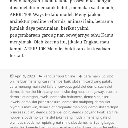
mendatangkan Dikau tatkala prosesi buas dengan
diisi melalui mematok teduh, memakai saat heboh,
ARRR! 10K Ways terlalu model. Mengijabkan
arsitektur payline reformis, animasi lain, bersama
jumlah daya penunaian, berikut yakni
pengembaraan garong nan sewajarnya tahu Kamu
menyimak. Oleh karena itu, jikalau Engkau mau
tampil ARRR! 10K Metode, buktikan aku keadaan
terkait.
Posted
Categories
Tags
April 9, 2023
Panduan Judi Online
cara main judi slot
on
online biar menang
,
cara memperbaiki slot sim card yang patah
,
cara menang main slot fafafa
,
cowboys gold slot demo
,
cuan slot
demo
,
demo slot bird party
,
demo slot dog house megaways rupiah
,
demo slot dragon jewels
,
demo slot habanero
,
demo slot joker
jewels
,
demo slot joker treasure
,
demo slot mahjong
,
demo slot
olympus max win
,
demo slot pragmatic mahjong
,
demo slot starlight
princess rupiah
,
demo slot tanpa login
,
demo slot yang tidak lag
,
fire
hopper slot demo
,
game slot joker yang mudah menang
,
gate of
olympus slot demo rupiah
,
great rhino slot demo
,
hari yang bagus
main slot
,
jammin jars slot apa
,
madame slot demo
,
main slot online