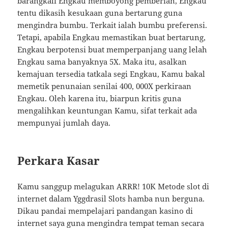
barangkali Engkau memboyong pemberian, Engkau
tentu dikasih kesukaan guna bertarung guna
mengindra bumbu. Terkait ialah bumbu preferensi.
Tetapi, apabila Engkau memastikan buat bertarung,
Engkau berpotensi buat memperpanjang uang lelah
Engkau sama banyaknya 5X. Maka itu, asalkan
kemajuan tersedia tatkala segi Engkau, Kamu bakal
memetik penunaian senilai 400, 000X perkiraan
Engkau. Oleh karena itu, biarpun kritis guna
mengalihkan keuntungan Kamu, sifat terkait ada
mempunyai jumlah daya.
Perkara Kasar
Kamu sanggup melagukan ARRR! 10K Metode slot di
internet dalam Yggdrasil Slots hamba nun berguna.
Dikau pandai mempelajari pandangan kasino di
internet saya guna mengindra tempat teman secara