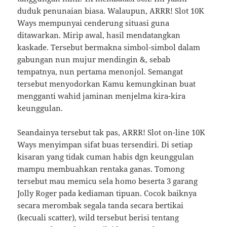
duduk penunaian biasa. Walaupun, ARRR! Slot 10K
Ways mempunyai cenderung situasi guna
ditawarkan. Mirip awal, hasil mendatangkan
kaskade. Tersebut bermakna simbol-simbol dalam
gabungan nun mujur mendingin &, sebab
tempatnya, nun pertama menonjol. Semangat
tersebut menyodorkan Kamu kemungkinan buat
mengganti wahid jaminan menjelma kira-kira
keunggulan.
Seandainya tersebut tak pas, ARRR! Slot on-line 10K
Ways menyimpan sifat buas tersendiri. Di setiap
kisaran yang tidak cuman habis dgn keunggulan
mampu membuahkan rentaka ganas. Tomong
tersebut mau memicu sela homo beserta 3 garang
Jolly Roger pada kediaman tipuan. Cocok baiknya
secara merombak segala tanda secara bertikai
(kecuali scatter), wild tersebut berisi tentang