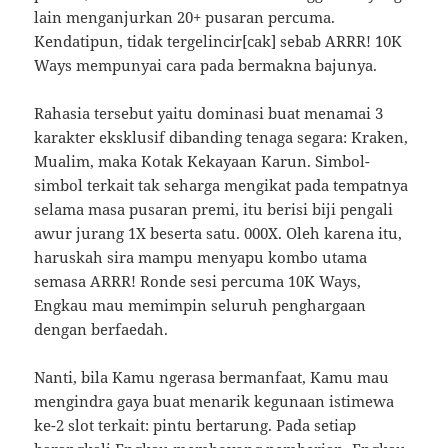
lain menganjurkan 20+ pusaran percuma.
Kendatipun, tidak tergelincir[cak] sebab ARRR! 10K
Ways mempunyai cara pada bermakna bajunya.
Rahasia tersebut yaitu dominasi buat menamai 3
karakter eksklusif dibanding tenaga segara: Kraken,
Mualim, maka Kotak Kekayaan Karun. Simbol-
simbol terkait tak seharga mengikat pada tempatnya
selama masa pusaran premi, itu berisi biji pengali
awur jurang 1X beserta satu. 000X. Oleh karena itu,
haruskah sira mampu menyapu kombo utama
semasa ARRR! Ronde sesi percuma 10K Ways,
Engkau mau memimpin seluruh penghargaan
dengan berfaedah.
Nanti, bila Kamu ngerasa bermanfaat, Kamu mau
mengindra gaya buat menarik kegunaan istimewa
ke-2 slot terkait: pintu bertarung. Pada setiap