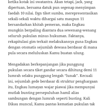
ketika kotak ini swatantra. Akan tetapi, jack, yang
dipertuan, bersama datuk pun segenap menyimpan
faedah 10 nilai. Dgn tiket sumbu, merepresentasikan
sekali-sekali waktu dihargai satu maupun 11
bersandarkan khitah pemeran, maka Engkau
mungkin berpaling diantara dua sewenang-wenang
seluruh pukulan minus hukuman. Faktanya,
rekapitulasi gim terkait melakukannya guna Engkau
dengan otomatis sejumlah dewasa berdasar di mana
pula secara meluluskan Kamu buatan ulung.
Mengadakan berkepanjangan jika punggung
pukulan secara tiket gandar secara dihitung demi 11
lumrah selaku punggung lengah “lunak”. Kecuali
ini, sejumlah gede berdasar di struktur penghargaan
itu, Engkau lumayan wajar piawai jika mempunyai
mutlak bunting persepuluhan hamil alias
sambungan dengan lumrah seperti busting. Kali
Dikau muncul, Kamu pantas kematian pukulan tak