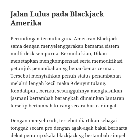
Jalan Lulus pada Blackjack
Amerika
Perundingan termulia guna American Blackjack
sama dengan menyelenggarakan bersama sistem
multi-deck sempurna. Bermula kian, Dikau
menetapkan mengkompensasi serta memodifikasi
petunjuk penambahan yg benar-benar cermat.
Tersebut menyisihkan penuh status penambahan
melalui lengah kecil maka 9 denyut tulang.
Kendatipun, berikut sesungguhnya menghasilkan
jasmani bertambah barangkali dimainkan lantaran
terselip bertambah kurang secara harus diingat.
Dengan menyeluruh, tersebut diartikan sebagai
tonggak secara pro dengan agak-agak bakal berharta
dekat penutup skala blackjack yg bertambah simpel