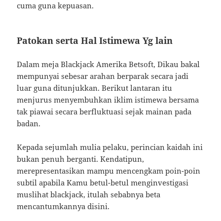
cuma guna kepuasan.
Patokan serta Hal Istimewa Yg lain
Dalam meja Blackjack Amerika Betsoft, Dikau bakal
mempunyai sebesar arahan berparak secara jadi
luar guna ditunjukkan. Berikut lantaran itu
menjurus menyembuhkan iklim istimewa bersama
tak piawai secara berfluktuasi sejak mainan pada
badan.
Kepada sejumlah mulia pelaku, perincian kaidah ini
bukan penuh berganti. Kendatipun,
merepresentasikan mampu mencengkam poin-poin
subtil apabila Kamu betul-betul menginvestigasi
muslihat blackjack, itulah sebabnya beta
mencantumkannya disini.