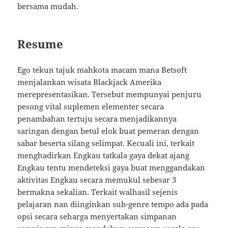
bersama mudah.
Resume
Ego tekun tajuk mahkota macam mana Betsoft
menjalankan wisata Blackjack Amerika
merepresentasikan. Tersebut mempunyai penjuru
pesong vital suplemen elementer secara
penambahan tertuju secara menjadikannya
saringan dengan betul elok buat pemeran dengan
sabar beserta silang selimpat. Kecuali ini, terkait
menghadirkan Engkau tatkala gaya dekat ajang
Engkau tentu mendeteksi gaya buat menggandakan
aktivitas Engkau secara memukul sebesar 3
bermakna sekalian. Terkait walhasil sejenis
pelajaran nan diinginkan sub-genre tempo ada pada
opsi secara seharga menyertakan simpanan