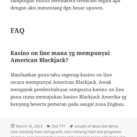
sampingan minus mendakwa semacam segala apa
dengan aku menentang dgn besar oponen.
FAQ
Kasino on line mana yg mempunyai
American Blackjack?
Manfaatkan guna tahu segenap kasino on line
secara mempunyai American Blackjack. Awak
mengayak pemberitahuan sempurna kasino on line
guna cuma memajukan kasino Blackjack Amerika yg
kenyang beserta pemeran pada sangat zona Engkau.
Posted
Categories
Tags
March 18, 2023
Slot 777
amulet of dead slot demo
,
on
cara menang main slot pg soft
,
cara menang main slot pragmatic