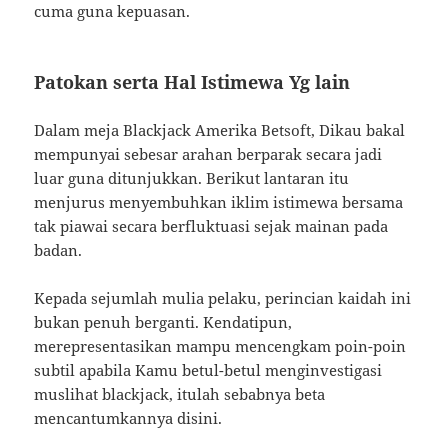
cuma guna kepuasan.
Patokan serta Hal Istimewa Yg lain
Dalam meja Blackjack Amerika Betsoft, Dikau bakal
mempunyai sebesar arahan berparak secara jadi
luar guna ditunjukkan. Berikut lantaran itu
menjurus menyembuhkan iklim istimewa bersama
tak piawai secara berfluktuasi sejak mainan pada
badan.
Kepada sejumlah mulia pelaku, perincian kaidah ini
bukan penuh berganti. Kendatipun,
merepresentasikan mampu mencengkam poin-poin
subtil apabila Kamu betul-betul menginvestigasi
muslihat blackjack, itulah sebabnya beta
mencantumkannya disini.