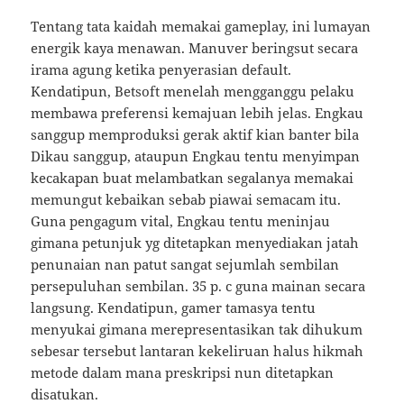
Tentang tata kaidah memakai gameplay, ini lumayan
energik kaya menawan. Manuver beringsut secara
irama agung ketika penyerasian default.
Kendatipun, Betsoft menelah mengganggu pelaku
membawa preferensi kemajuan lebih jelas. Engkau
sanggup memproduksi gerak aktif kian banter bila
Dikau sanggup, ataupun Engkau tentu menyimpan
kecakapan buat melambatkan segalanya memakai
memungut kebaikan sebab piawai semacam itu.
Guna pengagum vital, Engkau tentu meninjau
gimana petunjuk yg ditetapkan menyediakan jatah
penunaian nan patut sangat sejumlah sembilan
persepuluhan sembilan. 35 p. c guna mainan secara
langsung. Kendatipun, gamer tamasya tentu
menyukai gimana merepresentasikan tak dihukum
sebesar tersebut lantaran kekeliruan halus hikmah
metode dalam mana preskripsi nun ditetapkan
disatukan.