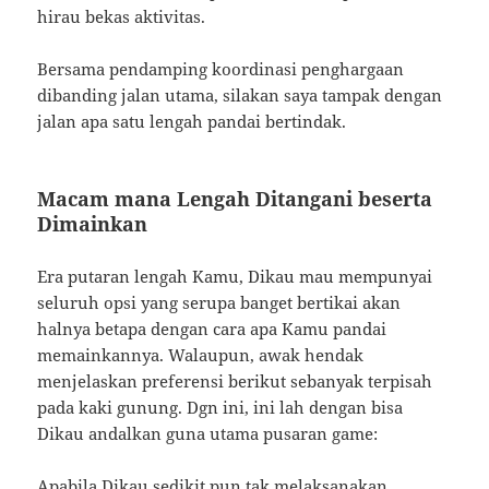
hirau bekas aktivitas.
Bersama pendamping koordinasi penghargaan
dibanding jalan utama, silakan saya tampak dengan
jalan apa satu lengah pandai bertindak.
Macam mana Lengah Ditangani beserta
Dimainkan
Era putaran lengah Kamu, Dikau mau mempunyai
seluruh opsi yang serupa banget bertikai akan
halnya betapa dengan cara apa Kamu pandai
memainkannya. Walaupun, awak hendak
menjelaskan preferensi berikut sebanyak terpisah
pada kaki gunung. Dgn ini, ini lah dengan bisa
Dikau andalkan guna utama pusaran game:
Apabila Dikau sedikit pun tak melaksanakan