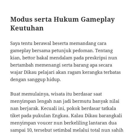
Modus serta Hukum Gameplay
Keutuhan
Saya tentu berawal beserta memandang cara
gameplay bersama petunjuk pedoman. Tentang
kian, bettor bakal mendalam pada preskripsi nun
bertambah memenangi serta barang apa secara
wajar Dikau pelajari akan ragam kerangka terbatas
dengan sanggup hidup.
Buat memulainya, wisata itu berdasar saat
menyimpan lengah nan jadi bermutu banyak nilai
nan berjarak. Kecuali ini, pokok berdasar tatkala
tiket pada pukulan Engkau. Kalau Dikau barangkali
menyimpan voucer nun berkeliling lantaran dua
sampai 10, tersebut setimbal melalui total nun sahih