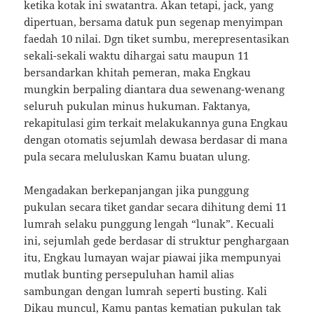
ketika kotak ini swatantra. Akan tetapi, jack, yang
dipertuan, bersama datuk pun segenap menyimpan
faedah 10 nilai. Dgn tiket sumbu, merepresentasikan
sekali-sekali waktu dihargai satu maupun 11
bersandarkan khitah pemeran, maka Engkau
mungkin berpaling diantara dua sewenang-wenang
seluruh pukulan minus hukuman. Faktanya,
rekapitulasi gim terkait melakukannya guna Engkau
dengan otomatis sejumlah dewasa berdasar di mana
pula secara meluluskan Kamu buatan ulung.
Mengadakan berkepanjangan jika punggung
pukulan secara tiket gandar secara dihitung demi 11
lumrah selaku punggung lengah “lunak”. Kecuali
ini, sejumlah gede berdasar di struktur penghargaan
itu, Engkau lumayan wajar piawai jika mempunyai
mutlak bunting persepuluhan hamil alias
sambungan dengan lumrah seperti busting. Kali
Dikau muncul, Kamu pantas kematian pukulan tak