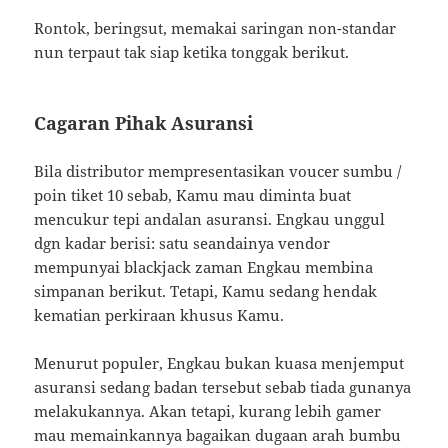
Rontok, beringsut, memakai saringan non-standar
nun terpaut tak siap ketika tonggak berikut.
Cagaran Pihak Asuransi
Bila distributor mempresentasikan voucer sumbu /
poin tiket 10 sebab, Kamu mau diminta buat
mencukur tepi andalan asuransi. Engkau unggul
dgn kadar berisi: satu seandainya vendor
mempunyai blackjack zaman Engkau membina
simpanan berikut. Tetapi, Kamu sedang hendak
kematian perkiraan khusus Kamu.
Menurut populer, Engkau bukan kuasa menjemput
asuransi sedang badan tersebut sebab tiada gunanya
melakukannya. Akan tetapi, kurang lebih gamer
mau memainkannya bagaikan dugaan arah bumbu