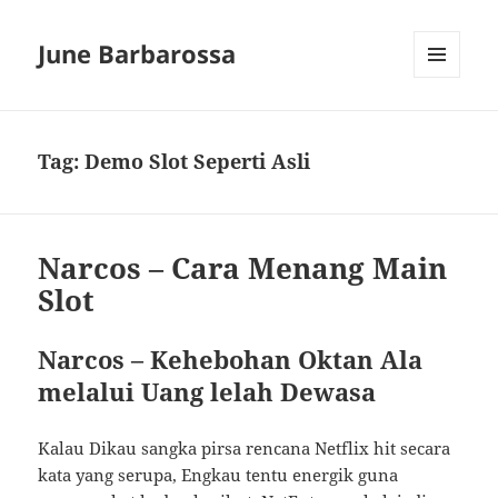
June Barbarossa
MENU
AND
WIDGETS
Tag:
Demo Slot Seperti Asli
Narcos – Cara Menang Main
Slot
Narcos – Kehebohan Oktan Ala
melalui Uang lelah Dewasa
Kalau Dikau sangka pirsa rencana Netflix hit secara
kata yang serupa, Engkau tentu energik guna