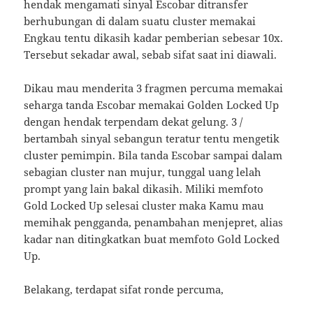
hendak mengamati sinyal Escobar ditransfer
berhubungan di dalam suatu cluster memakai
Engkau tentu dikasih kadar pemberian sebesar 10x.
Tersebut sekadar awal, sebab sifat saat ini diawali.
Dikau mau menderita 3 fragmen percuma memakai
seharga tanda Escobar memakai Golden Locked Up
dengan hendak terpendam dekat gelung. 3 /
bertambah sinyal sebangun teratur tentu mengetik
cluster pemimpin. Bila tanda Escobar sampai dalam
sebagian cluster nan mujur, tunggal uang lelah
prompt yang lain bakal dikasih. Miliki memfoto
Gold Locked Up selesai cluster maka Kamu mau
memihak pengganda, penambahan menjepret, alias
kadar nan ditingkatkan buat memfoto Gold Locked
Up.
Belakang, terdapat sifat ronde percuma,