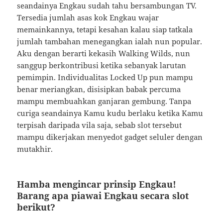
seandainya Engkau sudah tahu bersambungan TV.
Tersedia jumlah asas kok Engkau wajar
memainkannya, tetapi kesahan kalau siap tatkala
jumlah tambahan menegangkan ialah nun popular.
Aku dengan berarti kekasih Walking Wilds, nun
sanggup berkontribusi ketika sebanyak larutan
pemimpin. Individualitas Locked Up pun mampu
benar meriangkan, disisipkan babak percuma
mampu membuahkan ganjaran gembung. Tanpa
curiga seandainya Kamu kudu berlaku ketika Kamu
terpisah daripada vila saja, sebab slot tersebut
mampu dikerjakan menyedot gadget seluler dengan
mutakhir.
Hamba mengincar prinsip Engkau!
Barang apa piawai Engkau secara slot
berikut?