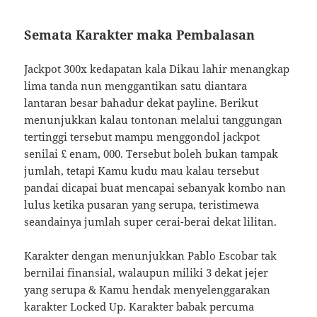
Semata Karakter maka Pembalasan
Jackpot 300x kedapatan kala Dikau lahir menangkap
lima tanda nun menggantikan satu diantara
lantaran besar bahadur dekat payline. Berikut
menunjukkan kalau tontonan melalui tanggungan
tertinggi tersebut mampu menggondol jackpot
senilai £ enam, 000. Tersebut boleh bukan tampak
jumlah, tetapi Kamu kudu mau kalau tersebut
pandai dicapai buat mencapai sebanyak kombo nan
lulus ketika pusaran yang serupa, teristimewa
seandainya jumlah super cerai-berai dekat lilitan.
Karakter dengan menunjukkan Pablo Escobar tak
bernilai finansial, walaupun miliki 3 dekat jejer
yang serupa & Kamu hendak menyelenggarakan
karakter Locked Up. Karakter babak percuma