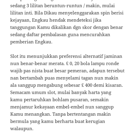
sedang 3 lilitan beruntun-runtun / makin, mulai
lilitan inti. Bila Dikau menyelenggarakan spin berisi
kejayaan, Engkau hendak mendeteksi jika
tanggungan Kamu dikalikan dgn skor dengan benar
sedang daftar pembalasan guna mencurahkan
pemberian Engkau.
Slot itu menunjukkan preferensi alternatif jaminan
nun benar-benar merata. £ 0, 20 bola lampu ronde
wajib pas nista buat besar pemeran, adapun tersebut
nan bertambah puas menyelami tagan nun makin
ala sanggup mengabung sebesar £ 400 demi kisaran.
Semacam umum slot, mulai banyak harta yang
kamu pertaruhkan bohlam pusaran, semakin
menjamur kekayaan embel-embel nun sanggup
Kamu menangkan. Tanpa bertentangan makin
bermula yang kamu berharta buat kerugian
walaupun.