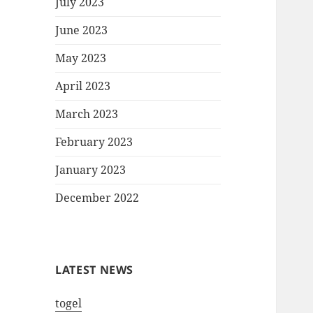
July 2023
June 2023
May 2023
April 2023
March 2023
February 2023
January 2023
December 2022
LATEST NEWS
togel