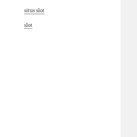
situs slot
slot