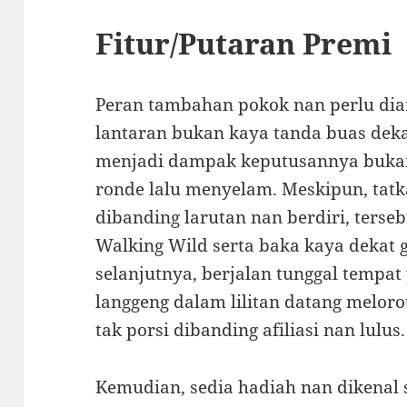
Fitur/Putaran Premi
Peran tambahan pokok nan perlu dia
lantaran bukan kaya tanda buas dekat 
menjadi dampak keputusannya buka
ronde lalu menyelam. Meskipun, tatk
dibanding larutan nan berdiri, terse
Walking Wild serta baka kaya dekat 
selanjutnya, berjalan tunggal tempat
langgeng dalam lilitan datang meloro
tak porsi dibanding afiliasi nan lulus.
Kemudian, sedia hadiah nan dikenal s