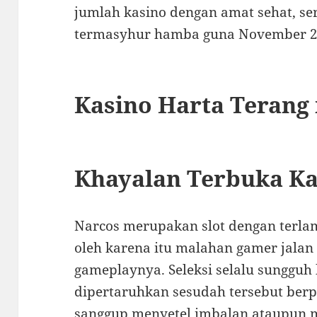
jumlah kasino dengan amat sehat, s
termasyhur hamba guna November 2
Kasino Harta Terang
Khayalan Terbuka Ka
Narcos merupakan slot dengan terla
oleh karena itu malahan gamer jalan
gameplaynya. Seleksi selalu sungguh
dipertaruhkan sesudah tersebut berpu
sanggup menyetel imbalan ataupun m