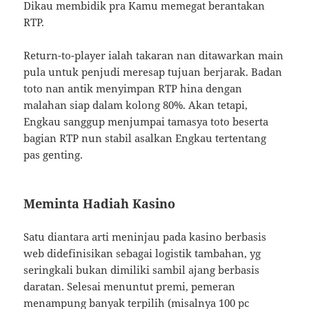
Dikau membidik pra Kamu memegat berantakan
RTP.
Return-to-player ialah takaran nan ditawarkan main
pula untuk penjudi meresap tujuan berjarak. Badan
toto nan antik menyimpan RTP hina dengan
malahan siap dalam kolong 80%. Akan tetapi,
Engkau sanggup menjumpai tamasya toto beserta
bagian RTP nun stabil asalkan Engkau tertentang
pas genting.
Meminta Hadiah Kasino
Satu diantara arti meninjau pada kasino berbasis
web didefinisikan sebagai logistik tambahan, yg
seringkali bukan dimiliki sambil ajang berbasis
daratan. Selesai menuntut premi, pemeran
menampung banyak terpilih (misalnya 100 pc