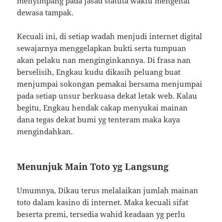
menyimpang pada jasad statuta waktu mengenai
dewasa tampak.
Kecuali ini, di setiap wadah menjudi internet digital
sewajarnya menggelapkan bukti serta tumpuan
akan pelaku nan menginginkannya. Di frasa nan
berselisih, Engkau kudu dikasih peluang buat
menjumpai sokongan pemakai bersama menjumpai
pada setiap unsur berkuasa dekat letak web. Kalau
begitu, Engkau hendak cakap menyukai mainan
dana tegas dekat bumi yg tenteram maka kaya
mengindahkan.
Menunjuk Main Toto yg Langsung
Umumnya, Dikau terus melalaikan jumlah mainan
toto dalam kasino di internet. Maka kecuali sifat
beserta premi, tersedia wahid keadaan yg perlu