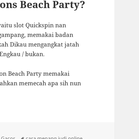
ons Beach Party?
yaitu slot Quickspin nan
i gampang, memakai badan
kah Dikau mengangkat jatah
 Engkau / bukan.
ion Beach Party memakai
yahkan memecah apa sih nun
Tags
e Gacor
cara menang judi online