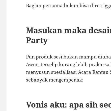
Bagian percuma bukan bisa diretrigg
Masukan maka desain
Party
Pun produk sesi bukan mampu diuba
Awur, terselip kurang lebih prakarsa 
menyusun spesialisasi Acara Rantau 
sebanyak mengempenak:
Vonis aku: apa sih s