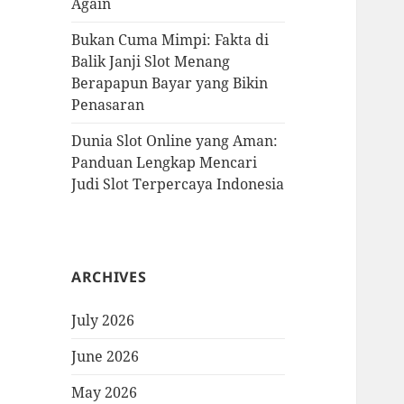
Again
Bukan Cuma Mimpi: Fakta di
Balik Janji Slot Menang
Berapapun Bayar yang Bikin
Penasaran
Dunia Slot Online yang Aman:
Panduan Lengkap Mencari
Judi Slot Terpercaya Indonesia
ARCHIVES
July 2026
June 2026
May 2026