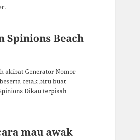
er.
 Spinions Beach
h akibat Generator Nomor
beserta cetak biru buat
Spinions Dikau terpisah
ecara mau awak