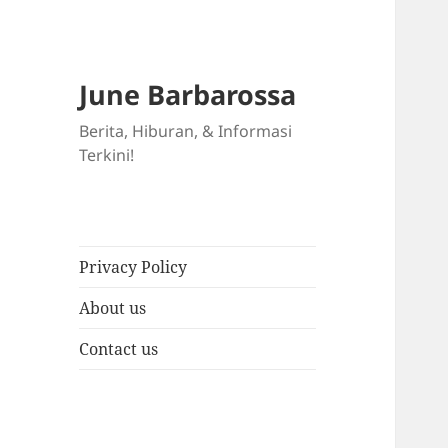
June Barbarossa
Berita, Hiburan, & Informasi
Terkini!
Privacy Policy
About us
Contact us