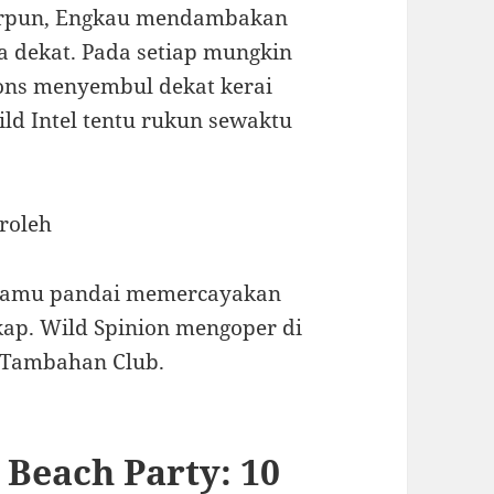
arpun, Engkau mendambakan
ra dekat. Pada setiap mungkin
ons menyembul dekat kerai
ld Intel tentu rukun sewaktu
roleh
 Kamu pandai memercayakan
ap. Wild Spinion mengoper di
t Tambahan Club.
 Beach Party: 10