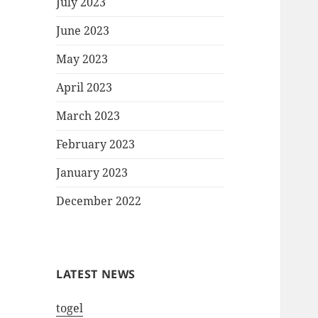
July 2023
June 2023
May 2023
April 2023
March 2023
February 2023
January 2023
December 2022
LATEST NEWS
togel