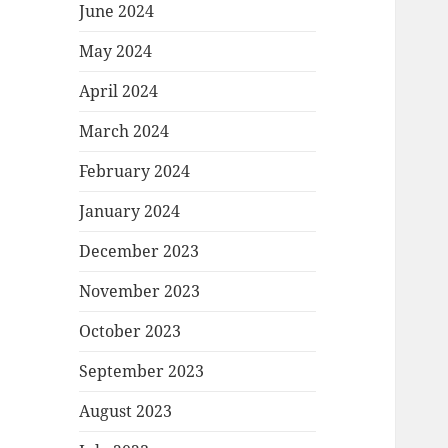
June 2024
May 2024
April 2024
March 2024
February 2024
January 2024
December 2023
November 2023
October 2023
September 2023
August 2023