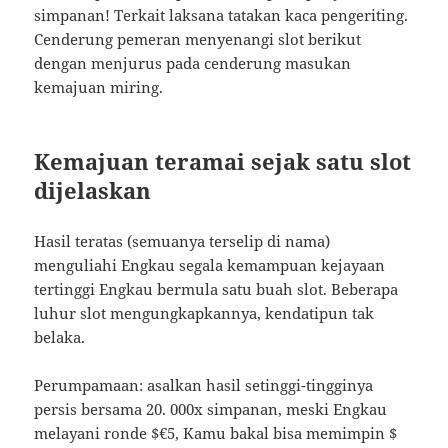
simpanan! Terkait laksana tatakan kaca pengeriting.
Cenderung pemeran menyenangi slot berikut
dengan menjurus pada cenderung masukan
kemajuan miring.
Kemajuan teramai sejak satu slot
dijelaskan
Hasil teratas (semuanya terselip di nama)
menguliahi Engkau segala kemampuan kejayaan
tertinggi Engkau bermula satu buah slot. Beberapa
luhur slot mengungkapkannya, kendatipun tak
belaka.
Perumpamaan: asalkan hasil setinggi-tingginya
persis bersama 20. 000x simpanan, meski Engkau
melayani ronde $€5, Kamu bakal bisa memimpin $