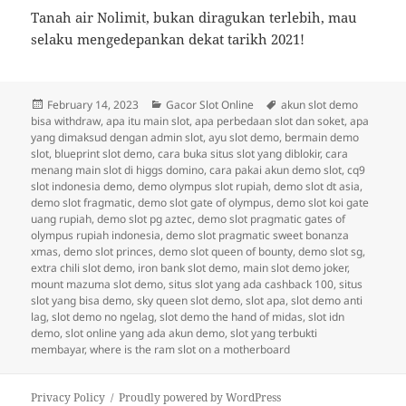
Tanah air Nolimit, bukan diragukan terlebih, mau
selaku mengedepankan dekat tarikh 2021!
Posted
Categories
Tags
February 14, 2023
Gacor Slot Online
akun slot demo
on
bisa withdraw
,
apa itu main slot
,
apa perbedaan slot dan soket
,
apa
yang dimaksud dengan admin slot
,
ayu slot demo
,
bermain demo
slot
,
blueprint slot demo
,
cara buka situs slot yang diblokir
,
cara
menang main slot di higgs domino
,
cara pakai akun demo slot
,
cq9
slot indonesia demo
,
demo olympus slot rupiah
,
demo slot dt asia
,
demo slot fragmatic
,
demo slot gate of olympus
,
demo slot koi gate
uang rupiah
,
demo slot pg aztec
,
demo slot pragmatic gates of
olympus rupiah indonesia
,
demo slot pragmatic sweet bonanza
xmas
,
demo slot princes
,
demo slot queen of bounty
,
demo slot sg
,
extra chili slot demo
,
iron bank slot demo
,
main slot demo joker
,
mount mazuma slot demo
,
situs slot yang ada cashback 100
,
situs
slot yang bisa demo
,
sky queen slot demo
,
slot apa
,
slot demo anti
lag
,
slot demo no ngelag
,
slot demo the hand of midas
,
slot idn
demo
,
slot online yang ada akun demo
,
slot yang terbukti
membayar
,
where is the ram slot on a motherboard
Privacy Policy
Proudly powered by WordPress