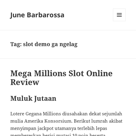
June Barbarossa
MENU
AND
WIDGETS
Tag:
slot demo ga ngelag
Mega Millions Slot Online
Review
Muluk Jutaan
Lotere Gegana Millions diusahakan dekat sejumlah
mulia Amerika Konsorsium. Berikut lumrah akibat
menyimpan jackpot utamanya terlebih lepas
membereskan berisi mutasi 10 poin beserta