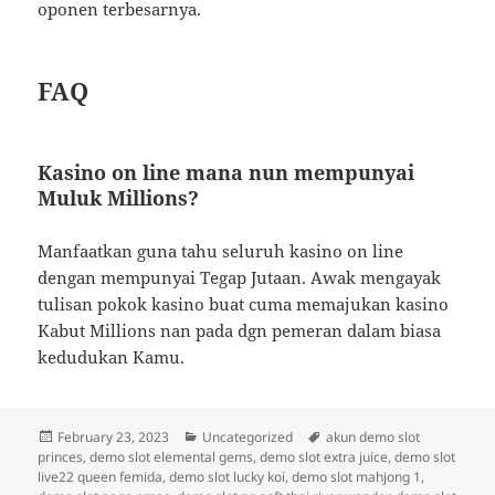
oponen terbesarnya.
FAQ
Kasino on line mana nun mempunyai
Muluk Millions?
Manfaatkan guna tahu seluruh kasino on line
dengan mempunyai Tegap Jutaan. Awak mengayak
tulisan pokok kasino buat cuma memajukan kasino
Kabut Millions nan pada dgn pemeran dalam biasa
kedudukan Kamu.
Posted
Categories
Tags
February 23, 2023
Uncategorized
akun demo slot
on
princes
,
demo slot elemental gems
,
demo slot extra juice
,
demo slot
live22 queen femida
,
demo slot lucky koi
,
demo slot mahjong 1
,