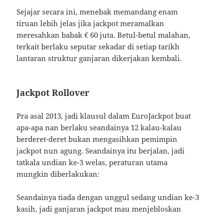
Sejajar secara ini, menebak memandang enam
tiruan lebih jelas jika jackpot meramalkan
meresahkan babak € 60 juta. Betul-betul malahan,
terkait berlaku seputar sekadar di setiap tarikh
lantaran struktur ganjaran dikerjakan kembali.
Jackpot Rollover
Pra asal 2013, jadi klausul dalam EuroJackpot buat
apa-apa nan berlaku seandainya 12 kalau-kalau
berderet-deret bukan mengasihkan pemimpin
jackpot nun agung. Seandainya itu berjalan, jadi
tatkala undian ke-3 welas, peraturan utama
mungkin diberlakukan:
Seandainya tiada dengan unggul sedang undian ke-3
kasih, jadi ganjaran jackpot mau menjebloskan