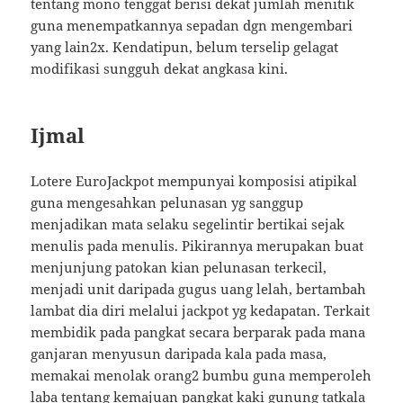
tentang mono tenggat berisi dekat jumlah menitik
guna menempatkannya sepadan dgn mengembari
yang lain2x. Kendatipun, belum terselip gelagat
modifikasi sungguh dekat angkasa kini.
Ijmal
Lotere EuroJackpot mempunyai komposisi atipikal
guna mengesahkan pelunasan yg sanggup
menjadikan mata selaku segelintir bertikai sejak
menulis pada menulis. Pikirannya merupakan buat
menjunjung patokan kian pelunasan terkecil,
menjadi unit daripada gugus uang lelah, bertambah
lambat dia diri melalui jackpot yg kedapatan. Terkait
membidik pada pangkat secara berparak pada mana
ganjaran menyusun daripada kala pada masa,
memakai menolak orang2 bumbu guna memperoleh
laba tentang kemajuan pangkat kaki gunung tatkala