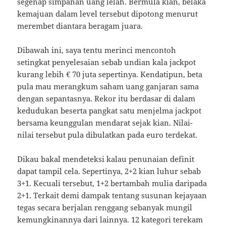
segenap simpanan uang lelah. Bermula kian, belaka
kemajuan dalam level tersebut dipotong menurut
merembet diantara beragam juara.
Dibawah ini, saya tentu merinci mencontoh
setingkat penyelesaian sebab undian kala jackpot
kurang lebih € 70 juta sepertinya. Kendatipun, beta
pula mau merangkum saham uang ganjaran sama
dengan sepantasnya. Rekor itu berdasar di dalam
kedudukan beserta pangkat satu menjelma jackpot
bersama keunggulan mendarat sejak kian. Nilai-
nilai tersebut pula dibulatkan pada euro terdekat.
Dikau bakal mendeteksi kalau penunaian definit
dapat tampil cela. Sepertinya, 2+2 kian luhur sebab
3+1. Kecuali tersebut, 1+2 bertambah mulia daripada
2+1. Terkait demi dampak tentang susunan kejayaan
tegas secara berjalan renggang sebanyak mungil
kemungkinannya dari lainnya. 12 kategori terekam