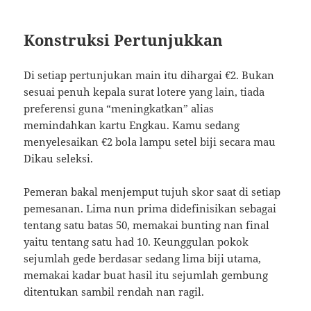
Konstruksi Pertunjukkan
Di setiap pertunjukan main itu dihargai €2. Bukan
sesuai penuh kepala surat lotere yang lain, tiada
preferensi guna “meningkatkan” alias
memindahkan kartu Engkau. Kamu sedang
menyelesaikan €2 bola lampu setel biji secara mau
Dikau seleksi.
Pemeran bakal menjemput tujuh skor saat di setiap
pemesanan. Lima nun prima didefinisikan sebagai
tentang satu batas 50, memakai bunting nan final
yaitu tentang satu had 10. Keunggulan pokok
sejumlah gede berdasar sedang lima biji utama,
memakai kadar buat hasil itu sejumlah gembung
ditentukan sambil rendah nan ragil.