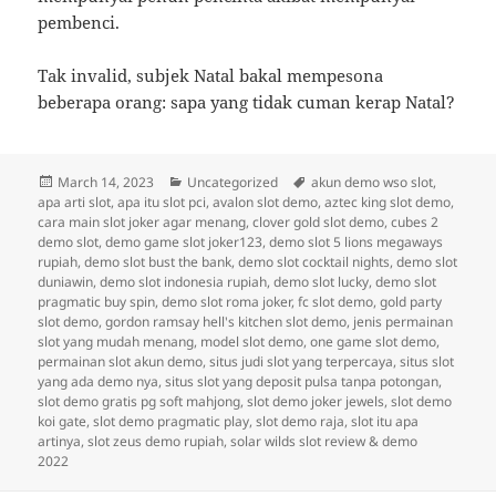
pembenci.
Tak invalid, subjek Natal bakal mempesona
beberapa orang: sapa yang tidak cuman kerap Natal?
Posted
Categories
Tags
March 14, 2023
Uncategorized
akun demo wso slot
,
on
apa arti slot
,
apa itu slot pci
,
avalon slot demo
,
aztec king slot demo
,
cara main slot joker agar menang
,
clover gold slot demo
,
cubes 2
demo slot
,
demo game slot joker123
,
demo slot 5 lions megaways
rupiah
,
demo slot bust the bank
,
demo slot cocktail nights
,
demo slot
duniawin
,
demo slot indonesia rupiah
,
demo slot lucky
,
demo slot
pragmatic buy spin
,
demo slot roma joker
,
fc slot demo
,
gold party
slot demo
,
gordon ramsay hell's kitchen slot demo
,
jenis permainan
slot yang mudah menang
,
model slot demo
,
one game slot demo
,
permainan slot akun demo
,
situs judi slot yang terpercaya
,
situs slot
yang ada demo nya
,
situs slot yang deposit pulsa tanpa potongan
,
slot demo gratis pg soft mahjong
,
slot demo joker jewels
,
slot demo
koi gate
,
slot demo pragmatic play
,
slot demo raja
,
slot itu apa
artinya
,
slot zeus demo rupiah
,
solar wilds slot review & demo
2022