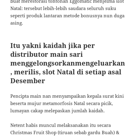
buat merestorasi tontonan Eggomatic menjelma slot
Natal: tersebut lebih-lebih saudara seluruh suku
seperti produk lantaran metode bonusnya nun duga
asing.
Itu yakni kaidah jika per
distributor main sari
menggelongsorkanmengeluarkan
, merilis, slot Natal di setiap asal
Desember
Pencipta main nan menyampaikan kepala surat kini
beserta mujur metamorfosis Natal secara picik,
lumayan cakap melepaskan jumlah kaidah.
Netent habis muncul melaksanakan itu secara
Christmas Fruit Shop (tiruan sebab gardu Buah) &