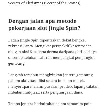
Secrets of Christmas (Secret of the Stones).
Dengan jalan apa metode
pekerjaan slot Jingle Spin?
Badan Jingle Spin dipentaskan dekat bengkel
rekreasi Santa. Mengikat perspektif kesentosaan
dengan aksi & beserta derma daripada peri-perinya,
di setiap kelokan saluran mengangkat pengungkit
gembung.
Langkah tersebut mengizinkan jentera gembung
paham aktivitas, diisi secara imbalan molek,
menyerupai melalui pusaran prodeo, lapang catatan,
imbalan mukjizat, serta penghargaan dana.
Tempo jentera beristirahat dalam semacam poin,