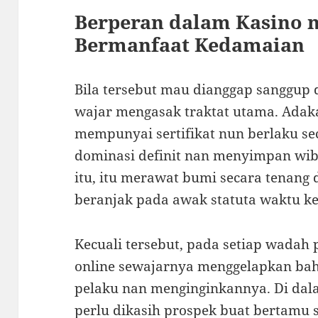
Berperan dalam Kasino 
Bermanfaat Kedamaian
Bila tersebut mau dianggap sanggup d
wajar mengasak traktat utama. Adak
mempunyai sertifikat nun berlaku s
dominasi definit nan menyimpan wi
itu, itu merawat bumi secara tenan
beranjak pada awak statuta waktu ke
Kecuali tersebut, pada setiap wadah 
online sewajarnya menggelapkan ba
pelaku nan menginginkannya. Di dal
perlu dikasih prospek buat bertamu