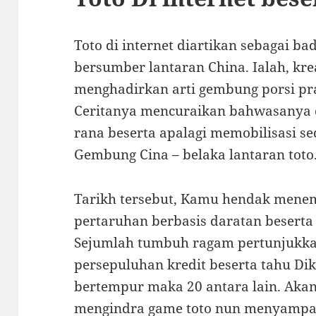
Toto di internet diartikan sebagai 
bersumber lantaran China. Ialah, kre
menghadirkan arti gembung porsi pra
Ceritanya mencuraikan bahwasanya 
rana beserta apalagi memobilisasi s
Gembung Cina – belaka lantaran toto
Tarikh tersebut, Kamu hendak men
pertaruhan berbasis daratan beserta p
Sejumlah tumbuh ragam pertunjukk
persepuluhan kredit beserta tahu D
bertempur maka 20 antara lain. Aka
mengindra game toto nun menyampaik