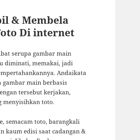
il & Membela
oto Di internet
ibat serupa gambar main
tu diminati, memakai, jadi
 mempertahankannya. Andaikata
a gambar main berbasis
engan tersebut kerjakan,
g menyisihkan toto.
, semacam toto, barangkali
 kaum edisi saat cadangan &