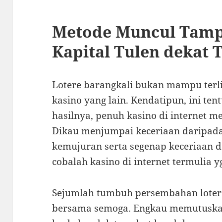
Metode Muncul Tamp
Kapital Tulen dekat T
Lotere barangkali bukan mampu terl
kasino yang lain. Kendatipun, ini ten
hasilnya, penuh kasino di internet
Dikau menjumpai keceriaan daripad
kemujuran serta segenap keceriaan d
cobalah kasino di internet termulia y
Sejumlah tumbuh persembahan lotere
bersama semoga. Engkau memutuskan