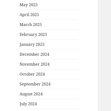
May 2025
April 2025
March 2025
February 2025
January 2025
December 2024
November 2024
October 2024
September 2024
August 2024
July 2024