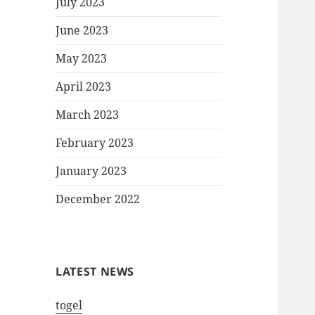
July 2023
June 2023
May 2023
April 2023
March 2023
February 2023
January 2023
December 2022
LATEST NEWS
togel