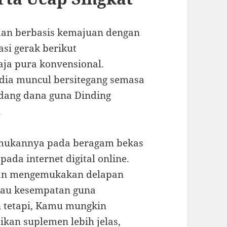
badan berbasis kemajuan dengan
asi gerak berikut
ja pura konvensional.
dia muncul bersitegang semasa
edang dana guna Dinding
.
emukannya pada beragam bekas
ada internet digital online.
an mengemukakan delapan
ikau kesempatan guna
n tetapi, Kamu mungkin
an suplemen lebih jelas,