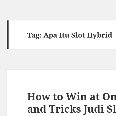
Tag:
Apa Itu Slot Hybrid
How to Win at On
and Tricks Judi S