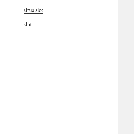
situs slot
slot