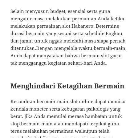
Selain menyusun budget, esensial serta guna
mengatur masa melakukan permainan Anda ketika
melakukan permainan slot Habanero. Determine
durasi bermain yang sesuai serta schedule Engkau
dan jamin untuk nggak melebihi masa siapa pernah
ditentukan.Dengan mengelola waktu bermain-main,
Anda dapat menyatakan bahwa bermain slot gacor
tak mengganggu kegiatan sehari-hari Anda.
Menghindari Ketagihan Bermain
Kecanduan bermain-main slot online dapat memicu
kendala moneter serta kebugaran psikologis yang
berat. Jika Anda memulai merasa hambatan untuk
stop bermain-main atau mendapati terpikat guna
terus melakukan permainan walaupun telah