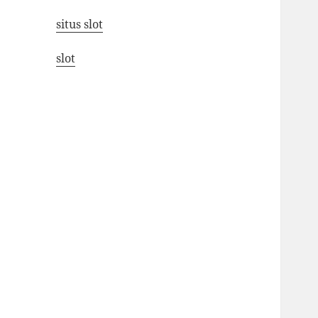
situs slot
slot