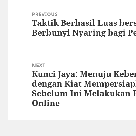
Post
navigation
PREVIOUS
Taktik Berhasil Luas be
Previous
Berbunyi Nyaring bagi P
post:
NEXT
Kunci Jaya: Menuju Kebe
Next
dengan Kiat Mempersiap
post:
Sebelum Ini Melakukan 
Online