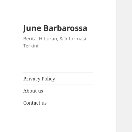
June Barbarossa
Berita, Hiburan, & Informasi
Terkini!
Privacy Policy
About us
Contact us