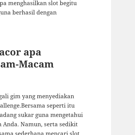
apa menghasilkan slot begitu
una berhasil dengan
Gacor apa
cam-Macam
gali gim yang menyediakan
allenge.Bersama seperti itu
rkadang sukar guna mengetahui
n Anda. Namun, serta sedikit
rsama sederhana mencari slot