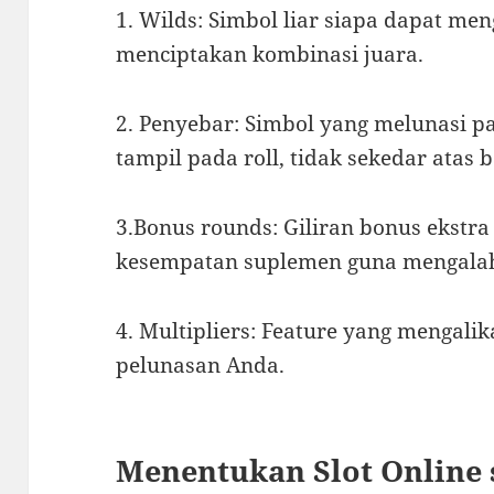
1. Wilds: Simbol liar siapa dapat me
menciptakan kombinasi juara.
2. Penyebar: Simbol yang melunasi p
tampil pada roll, tidak sekedar atas 
3.Bonus rounds: Giliran bonus ekst
kesempatan suplemen guna mengala
4. Multipliers: Feature yang mengal
pelunasan Anda.
Menentukan Slot Online 