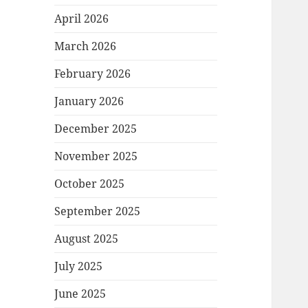
April 2026
March 2026
February 2026
January 2026
December 2025
November 2025
October 2025
September 2025
August 2025
July 2025
June 2025