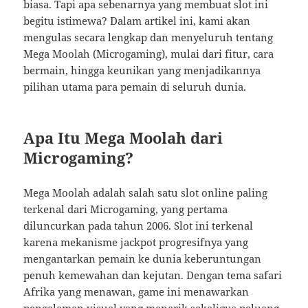
biasa. Tapi apa sebenarnya yang membuat slot ini
begitu istimewa? Dalam artikel ini, kami akan
mengulas secara lengkap dan menyeluruh tentang
Mega Moolah (Microgaming), mulai dari fitur, cara
bermain, hingga keunikan yang menjadikannya
pilihan utama para pemain di seluruh dunia.
Apa Itu Mega Moolah dari
Microgaming?
Mega Moolah adalah salah satu slot online paling
terkenal dari Microgaming, yang pertama
diluncurkan pada tahun 2006. Slot ini terkenal
karena mekanisme jackpot progresifnya yang
mengantarkan pemain ke dunia keberuntungan
penuh kemewahan dan kejutan. Dengan tema safari
Afrika yang menawan, game ini menawarkan