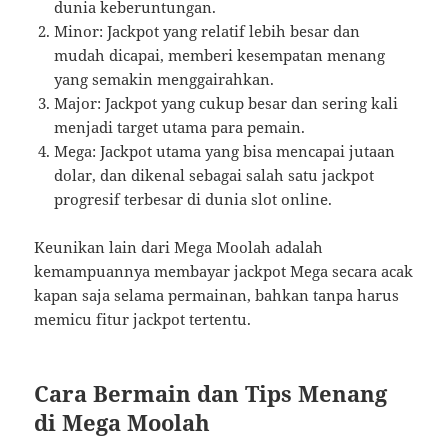
dunia keberuntungan.
Minor: Jackpot yang relatif lebih besar dan
mudah dicapai, memberi kesempatan menang
yang semakin menggairahkan.
Major: Jackpot yang cukup besar dan sering kali
menjadi target utama para pemain.
Mega: Jackpot utama yang bisa mencapai jutaan
dolar, dan dikenal sebagai salah satu jackpot
progresif terbesar di dunia slot online.
Keunikan lain dari Mega Moolah adalah
kemampuannya membayar jackpot Mega secara acak
kapan saja selama permainan, bahkan tanpa harus
memicu fitur jackpot tertentu.
Cara Bermain dan Tips Menang
di Mega Moolah