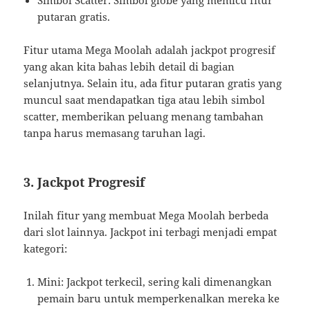
Simbol Scatter: Simbol globe yang memicu fitur
putaran gratis.
Fitur utama Mega Moolah adalah jackpot progresif
yang akan kita bahas lebih detail di bagian
selanjutnya. Selain itu, ada fitur putaran gratis yang
muncul saat mendapatkan tiga atau lebih simbol
scatter, memberikan peluang menang tambahan
tanpa harus memasang taruhan lagi.
3. Jackpot Progresif
Inilah fitur yang membuat Mega Moolah berbeda
dari slot lainnya. Jackpot ini terbagi menjadi empat
kategori:
Mini: Jackpot terkecil, sering kali dimenangkan
pemain baru untuk memperkenalkan mereka ke