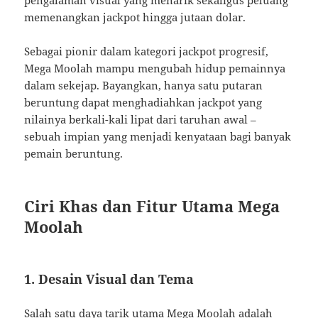
pengalaman visual yang menarik sekaligus peluang
memenangkan jackpot hingga jutaan dolar.
Sebagai pionir dalam kategori jackpot progresif,
Mega Moolah mampu mengubah hidup pemainnya
dalam sekejap. Bayangkan, hanya satu putaran
beruntung dapat menghadiahkan jackpot yang
nilainya berkali-kali lipat dari taruhan awal –
sebuah impian yang menjadi kenyataan bagi banyak
pemain beruntung.
Ciri Khas dan Fitur Utama Mega
Moolah
1. Desain Visual dan Tema
Salah satu daya tarik utama Mega Moolah adalah