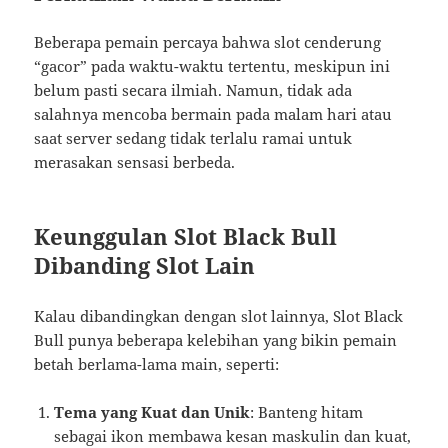
Beberapa pemain percaya bahwa slot cenderung
“gacor” pada waktu-waktu tertentu, meskipun ini
belum pasti secara ilmiah. Namun, tidak ada
salahnya mencoba bermain pada malam hari atau
saat server sedang tidak terlalu ramai untuk
merasakan sensasi berbeda.
Keunggulan Slot Black Bull
Dibanding Slot Lain
Kalau dibandingkan dengan slot lainnya, Slot Black
Bull punya beberapa kelebihan yang bikin pemain
betah berlama-lama main, seperti:
Tema yang Kuat dan Unik
: Banteng hitam
sebagai ikon membawa kesan maskulin dan kuat,