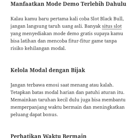
Manfaatkan Mode Demo Terlebih Dahulu
Kalau kamu baru pertama kali coba Slot Black Bull,
jangan langsung taruh uang asli. Banyak
situs slot
yang menyediakan mode demo gratis supaya kamu
bisa latihan dan mencoba fitur-fitur game tanpa
risiko kehilangan modal.
Kelola Modal dengan Bijak
Jangan terbawa emosi saat menang atau kalah.
Tetapkan batas modal harian dan patuhi aturan itu.
Memainkan taruhan kecil dulu juga bisa membantu
memperpanjang waktu bermain dan meningkatkan
peluang dapat bonus.
Perhatikan Waktu Bermain