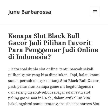
June Barbarossa
MENU
AND
WIDGETS
Kenapa Slot Black Bull
Gacor Jadi Pilihan Favorit
Para Penggemar Judi Online
di Indonesia?
Bicara soal dunia slot online, tentu banyak sekali
pilihan game yang bisa dimainkan. Tapi, kalau kamu
sudah pernah dengar tentang
Slot Black Bull Gacor
,
pasti penasaran kenapa game ini begitu digemari
dan sering disebut-sebut sebagai salah satu slot
paling gacor saat ini. Nah, dalam artikel ini kita
bakal ngobrol santai tentang apa sih sebenarnya Slot