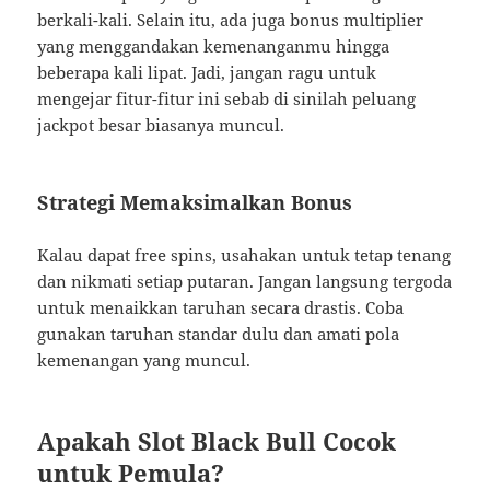
berkali-kali. Selain itu, ada juga bonus multiplier
yang menggandakan kemenanganmu hingga
beberapa kali lipat. Jadi, jangan ragu untuk
mengejar fitur-fitur ini sebab di sinilah peluang
jackpot besar biasanya muncul.
Strategi Memaksimalkan Bonus
Kalau dapat free spins, usahakan untuk tetap tenang
dan nikmati setiap putaran. Jangan langsung tergoda
untuk menaikkan taruhan secara drastis. Coba
gunakan taruhan standar dulu dan amati pola
kemenangan yang muncul.
Apakah Slot Black Bull Cocok
untuk Pemula?